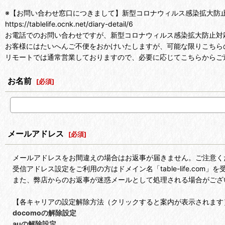
※【お問い合わせ窓口につきまして】新型コロナウィルス感染拡大防
https://tablelife.ocnk.net/diary-detail/6
お電話でのお問い合わせですが、新型コロナウィルス感染拡大防止対
お客様にはたいへんご不便をおかけいたしますが、可能な限りこちら
リモートでは通常営業しておりますので、必要に応じてこちらからご
お名前
[
必須
]
メールアドレス
[
必須
]
メールアドレスをお間違えの場合はお返事が届きません。ご注意く
受信アドレス設定をご利用の方はドメイン名「table-life.com
また、弊店からのお返事が迷惑メールとして処理される場合がござ
【各キャリアの設定解除方法（クリックすると案内が表示されます
docomoの解除設定
auの解除設定