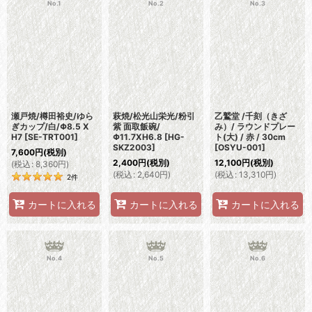
No.1
No.2
No.3
瀬戸焼/樽田裕史/ゆら
萩焼/松光山栄光/粉引
乙鷲堂 /千刻（きざ
ぎカップ/白/Φ8.5 X
紫 面取飯碗/
み）/ ラウンドプレー
H7
[
SE-TRT001
]
Φ11.7XH6.8
[
HG-
ト(大) / 赤 / 30cm
SKZ2003
]
[
OSYU-001
]
7,600
円
(税別)
2,400
円
(税別)
12,100
円
(税別)
(
税込
:
8,360
円
)
(
税込
:
2,640
円
)
(
税込
:
13,310
円
)
2
件
カートに入れる
カートに入れる
カートに入れる
No.4
No.5
No.6