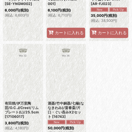
[
SE-YNGM002
]
001
]
[
AR-FJ023
]
6,000
円
(税別)
6,100
円
(税別)
(
税込
:
6,600
円
)
(
税込
:
6,710
円
)
35,000
円
(税別)
(
税込
:
38,500
円
)
カートに入れる
カートに入れる
No.13
No.14
有田焼/伊万里陶
酒器/竹中銅器/七極(な
芸/O.C.J/Crest/リム
なきわみ)/畠春斎/片
プレート(L)/25.5cm
口・ぐい呑みX2セッ
[
17106017
]
ト
[
16743
]
3,800
円
(税別)
(
税込
:
4,180
円
)
50,000
円
(税別)