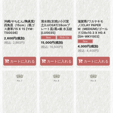
沖縄/やちむん/陶眞窯/
清水焼(京焼)/小川宣
滋賀県/ワカヤキモ
四角皿（15cm）/黒ゴ
之/LUCEAT/28cmプ
ノ/CLAY PAPER
ス唐草/15 X 15
[
YM-
レート皿/黒×銀 水玉紋
M（MEDIUM)/ゴール
TSG036
]
[
LU0035
]
ド/28x10.3 X H0.4
[
SH-WKY003
]
2,600
円
(税別)
(
税込
:
2,860
円
)
15,000
円
(税別)
4,000
円
(税別)
(
税込
:
16,500
円
)
(
税込
:
4,400
円
)
カートに入れる
カートに入れる
カートに入れる
No.7
No.8
No.9