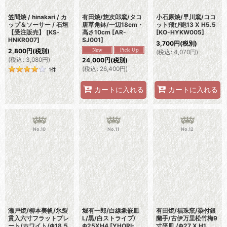
笠間焼 / hinakari / カ
有田焼/惣次郎窯/タコ
小石原焼/早川窯/ココ
ップ＆ソーサー / 石垣
唐草角鉢/一辺18cm・
ット飛び鉋13 X H5.5
【受注販売】
[
KS-
高さ10cm
[
AR-
[
KO-HYKW005
]
HNKR007
]
SJ001
]
3,700
円
(税別)
2,800
円
(税別)
(
税込
:
4,070
円
)
(
税込
:
3,080
円
)
24,000
円
(税別)
(
税込
:
26,400
円
)
1
件
カートに入れる
カートに入れる
No.10
No.11
No.12
瀬戸焼/柳本美帆/氷裂
堀有一郎/白線象嵌皿
有田焼/福珠窯/染付銀
貫入六寸フラットプレ
L/黒/白ストライプ/
蘭手/古伊万里松竹梅9
ート/ホワイト/Φ18.5
Φ25XH4
[
YHORI-
寸平皿 /Φ27 X H1