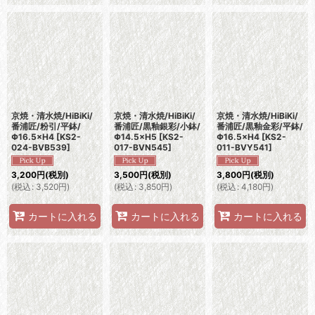
京焼・清水焼/HiBiKi/
京焼・清水焼/HiBiKi/
京焼・清水焼/HiBiKi/
番浦匠/粉引/平鉢/
番浦匠/黒釉銀彩/小鉢/
番浦匠/黒釉金彩/平鉢/
Φ16.5×H4
[
KS2-
Φ14.5×H5
[
KS2-
Φ16.5×H4
[
KS2-
024-BVB539
]
017-BVN545
]
011-BVY541
]
3,200
円
(税別)
3,500
円
(税別)
3,800
円
(税別)
(
税込
:
3,520
円
)
(
税込
:
3,850
円
)
(
税込
:
4,180
円
)
カートに入れる
カートに入れる
カートに入れる