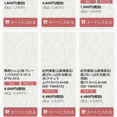
1,600
円
(税別)
4,600
円
(税別)
1,500
円
(税別)
(
税込
:
1,760
円
)
(
税込
:
5,060
円
)
(
税込
:
1,650
円
)
カートに入れる
カートに入れる
カートに入れる
陶房かんな/角プレー
紀州漆器/山家漆器店/
紀州漆器/山家漆器店/
ト//12X31 X H1.5
曲げわっぱ弁当箱/白
曲げわっぱ弁当箱/矢
[
FTK-011
]
木/ナチュラ
羽柄/
ル/17.5×13.6×H6
茜/17.5×13.6×H6
[
KS-YMG015
]
[
KS-YMG013
]
4,000
円
(税別)
(
税込
:
4,400
円
)
4,480
円
(税別)
4,480
円
(税別)
(
税込
:
4,928
円
)
(
税込
:
4,928
円
)
カートに入れる
カートに入れる
カートに入れる