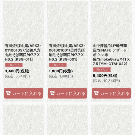
有田焼/渓山窯/ARKZ-
有田焼/渓山窯/ARKZ-
山中漆器/我戸幹男商
011001057/染錦八方
001001001/染付呉須
店/SINAFU デザート
丸紋そば猪口/Φ7.7 X
刷毛そば猪口/Φ7.7 X
ボウル 布
H6.2
[
KSG-011
]
H6.2
[
KSG-001
]
袋/SmokeGray/Φ11 X
7.5
[
YM-GTM-022
]
3,400
円
(税別)
1,800
円
(税別)
9,400
円
(税別)
(
税込
:
3,740
円
)
(
税込
:
1,980
円
)
(
税込
:
10,340
円
)
カートに入れる
カートに入れる
カートに入れる