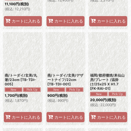
(
税込
:
15,400
円
)
(
税込
:
2,310
円
)
11,100
円
(税別)
(
税込
:
12,210
円
)
カートに入れる
カートに入れる
カートに入れる
燕/トーダイ/玄美/丸
燕/トーダイ/玄美/デザ
福岡/都府樓焼/耒仙山
箸/23cm
[
TB-TDI-
ートナイフ/22cm
房/プレート /温掛
005
]
[
TB-TDI-001
]
け/25x25 X H1.7
[
FK-RAI-01
]
1,700
円
(税別)
900
円
(税別)
20,000
円
(税別)
(
税込
:
1,870
円
)
(
税込
:
990
円
)
(
税込
:
22,000
円
)
カートに入れる
カートに入れる
カートに入れる