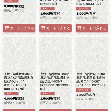
Φ8×H9.5
[
KS1-018-
プ/Φ6.5×H10
[
KS1-
CIY681-01
]
016-CIK644-02
]
8,000
円
(税別)
(
税込
:
8,800
円
)
3,500
円
(税別)
3,000
円
(税別)
(
税込
:
3,850
円
)
(
税込
:
3,300
円
)
カートに入れる
カートに入れる
カートに入れる
京焼・清水焼/HiBiKi/
京焼・清水焼/HiBiKi/
京焼・清水焼/HiBiKi/
原花月/花月窯/釉彩点
原花月/花月窯/釉彩点
原花月/花月窯/釉彩点
紋/ボウル(小)/
紋/汲出/Φ8XH7
紋/片口/Φ10XH7
Φ11.5XH7
[
KS1-
[
KS1-008-QHT395-
[
KS1-003-RHT198
]
009-BHT770
]
01
]
4,800
円
(税別)
4,000
円
(税別)
3,500
円
(税別)
(
税込
:
5,280
円
)
(
税込
:
4,400
円
)
(
税込
:
3,850
円
)