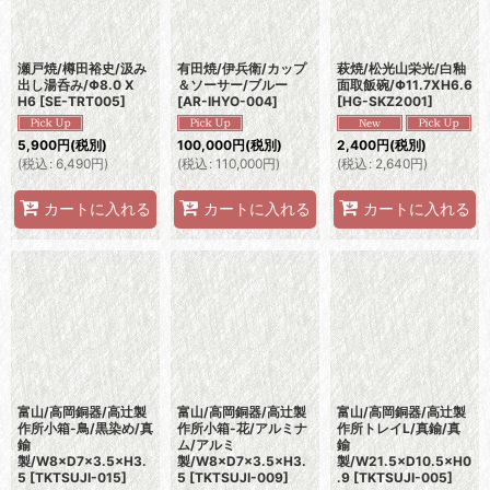
瀬戸焼/樽田裕史/汲み
有田焼/伊兵衛/カップ
萩焼/松光山栄光/白釉
出し湯呑み/Φ8.0 X
＆ソーサー/ブルー
面取飯碗/Φ11.7XH6.6
H6
[
SE-TRT005
]
[
AR-IHYO-004
]
[
HG-SKZ2001
]
5,900
円
(税別)
100,000
円
(税別)
2,400
円
(税別)
(
税込
:
6,490
円
)
(
税込
:
110,000
円
)
(
税込
:
2,640
円
)
カートに入れる
カートに入れる
カートに入れる
富山/高岡銅器/高辻製
富山/高岡銅器/高辻製
富山/高岡銅器/高辻製
作所小箱-鳥/黒染め/真
作所小箱-花/アルミナ
作所トレイL/真鍮/真
鍮
ム/アルミ
鍮
製/W8×D7×3.5×H3.
製/W8×D7×3.5×H3.
製/W21.5×D10.5×H0
5
[
TKTSUJI-015
]
5
[
TKTSUJI-009
]
.9
[
TKTSUJI-005
]