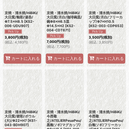
京焼・清水焼/HiBiKi/
京焼・清水焼/HiBiKi/
京焼・清水焼/HiBiKi/
大日窯/釉彩/湯呑/
大日窯/月白/珈琲碗皿/
大日窯/月白/フリーカ
Φ7.5×H8.5
[
KS2-
碗Φ8×H6.5皿
ップ/Φ7×H10.5
006-UDU907
]
Φ14.5×H2
[
KS2-
[
KS2-003-CDP653
]
004-CDT671
]
3,800
円
(税別)
3,500
円
(税別)
7,000
円
(税別)
(
税込
:
4,180
円
)
(
税込
:
3,850
円
)
(
税込
:
7,700
円
)
カートに入れる
カートに入れる
カートに入れる
京焼・清水焼/HiBiKi/
京焼・清水焼/HiBiKi/
京焼・清水焼/HiBiKi/
大日窯/碧彩/ボウル
今西敬
今西敬
(大)/Φ22×H7
[
KS1-
之/ATELIERPeuaPeu/
之/ATELIERPeuaPeu/
043-BDH907
]
黒釉ソギ/マグカップ/
白釉ソギ/フリーカッ