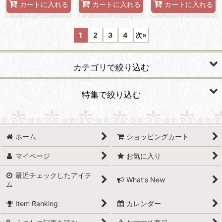
カートに入れる
カートに入れる
カートに入れる
1
2
3
4
次
»
カテゴリで絞り込む
食器
特集で絞り込む
カトラリー、箸
有田焼
グラス・カップ
ホーム
ショッピングカート
波佐見焼
マイページ
お気に入り
フィギュア・センターピース
小石原焼
最近チェックしたアイテ
ポット・急須
What's New
ム
萩焼
お重
Item Ranking
カレンダー
備前焼
リネン類