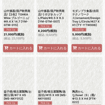
山中漆器/我戸幹男商
山中漆器/我戸幹男商
モダンプラ食器/吉田
店/【2色】TOHKA
店/うすびきカップ
テクノワーク
Wine ブルゴーニュ/
L/Plain/Φ9.5 X 9.3
ス/ornament/Design
Φ9.4 X 14.7
[
YM-
[
YM-GTM-007
]
Tray L/Circle/Φ27 X
GTM-015
]
H1
[
TY-YTW006
]
8,200
円
(税別)
21,000
円
(税別)
5,000
円
(税別)
(
税込
:
9,020
円
)
(
税込
:
23,100
円
)
(
税込
:
5,500
円
)
カートに入れる
カートに入れる
カートに入れる
益子焼/根古屋製陶/お
益子焼/根古屋製陶/急
陶房かん
猪口/茶/Φ7 X H5
須/白/Φ15 X H9
[
MS-
な/bowl（S）/黒/
[
MS-NKY012
]
NKY005
]
Φ13.5 X H4
[
FTK-
022
]