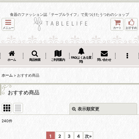
食器のファッション誌「テーブルライフ」で見つけたうつわのショップ
メニュー
カート
おすすめ
FAQ(よくある質
ホーム
商品検索
ご利用案内
問い合わせ
問)
ホーム
>
おすすめ商品
おすすめ商品
表示順変更
閉じる
240
件
表示数
:
1
2
3
4
次
»