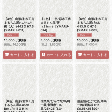
【4色】山形/彩木工房
【3色】山形/彩木工房
【6色】山形/彩木工房
まるもん屋/つぶつぶ
まるもん屋/箸
まるもん屋/丸鉢/
椀（大）/Φ12 X H7.5
（21cm）
[
YMARU-
Φ13.5 X H7.6
[
YMARU-011
]
014
]
[
YMARU-005
]
15,000
円
(税別)
3,500
円
(税別)
10,000
円
(税別)
(
税込
:
16,500
円
)
(
税込
:
3,850
円
)
(
税込
:
11,000
円
)
カートに入れる
カートに入れる
カートに入れる
【6色】山形/彩木工房
信楽焼/むかで窯/鳥嶋
信楽焼/むかで窯/鳥嶋
まるもん屋/Lunch
一義/新陶板 H1/
一義/新陶板 H1/
Box //Φ11 X H14
黒/25×25
[
SG-
白/25×25
[
SG-