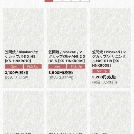
並び順
:
絞り込む
笠間焼 / hinakari /オ
笠間焼 / hinakari /マ
笠間焼 / hinakari /マ
ケカップ/Φ8 X H8
グカップ/格子/Φ9.2 X
グカップ/オリエンタ
[
KS-HNKR010
]
H8.5
[
KS-HNKR009
]
ル/Φ9 X H9
[
KS-
HNKR008
]
3,100
円
(税別)
3,500
円
(税別)
3,200
円
(税別)
(
税込
:
3,410
円
)
(
税込
:
3,850
円
)
(
税込
:
3,520
円
)