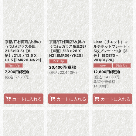
京都/江村商店/友禅の
京都/江村商店/友禅の
Lieto（リエット）マ
うつわ/ガラス長皿
うつわ/ガラス角皿28/
ルチホットプレート・
21.5x13.5/【8
【6種】/28ｘ28 X
5枚プレートつき【3
柄】/21.5ｘ13.5 X
H2
[
EMR06-YK28
]
色】
[
BOE70－
H1.5
[
EMR20-NN21
]
WH/BL/PK
]
20,400
円
(税別)
7,200
円
(税別)
12,800
円
(税別)
(
税込
:
22,440
円
)
(
税込
:
7,920
円
)
(
税込
:
14,080
円
)
希望小売価格
:
14,800
円
カートに入れる
カートに入れる
カートに入れる