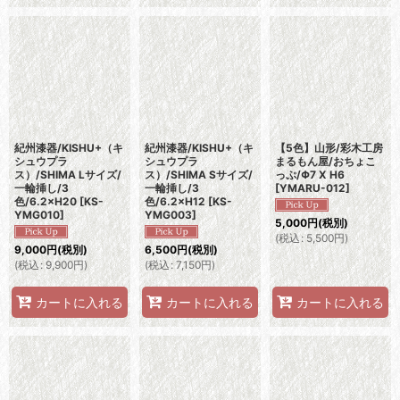
紀州漆器/KISHU+（キ
紀州漆器/KISHU+（キ
【5色】山形/彩木工房
シュウプラ
シュウプラ
まるもん屋/おちょこ
ス）/SHIMA Lサイズ/
ス）/SHIMA Sサイズ/
っぷ/Φ7 X H6
一輪挿し/3
一輪挿し/3
[
YMARU-012
]
色/6.2×H20
[
KS-
色/6.2×H12
[
KS-
YMG010
]
YMG003
]
5,000
円
(税別)
(
税込
:
5,500
円
)
9,000
円
(税別)
6,500
円
(税別)
(
税込
:
9,900
円
)
(
税込
:
7,150
円
)
カートに入れる
カートに入れる
カートに入れる