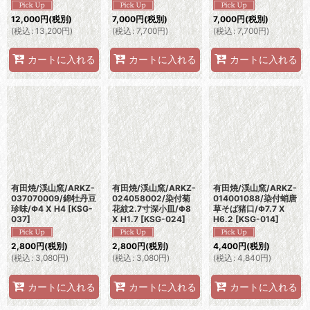
12,000
円
(税別)
7,000
円
(税別)
7,000
円
(税別)
(
税込
:
13,200
円
)
(
税込
:
7,700
円
)
(
税込
:
7,700
円
)
カートに入れる
カートに入れる
カートに入れる
有田焼/渓山窯/ARKZ-
有田焼/渓山窯/ARKZ-
有田焼/渓山窯/ARKZ-
037070009/錦牡丹豆
024058002/染付菊
014001088/染付蛸唐
珍味/Φ4 X H4
[
KSG-
花紋2.7寸深小皿/Φ8
草そば猪口/Φ7.7 X
037
]
X H1.7
[
KSG-024
]
H6.2
[
KSG-014
]
2,800
円
(税別)
2,800
円
(税別)
4,400
円
(税別)
(
税込
:
3,080
円
)
(
税込
:
3,080
円
)
(
税込
:
4,840
円
)
カートに入れる
カートに入れる
カートに入れる