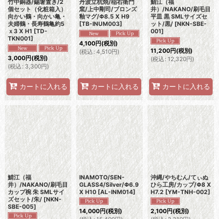
竹中銅器/錫箸置き/2
丹波立杭焼/稲右衛門
鯖江（福
個セット（化粧箱入）
窯/上中剛司/ブロンズ
井）/NAKANO/刷毛目
向かい鶴・向かい亀・
釉マグ/Φ8.5 X H9
平皿 黒 SMLサイズセ
夫婦鶴・長寿鶴亀約5
[
TB-INUM003
]
ット/黒/
[
NKN-SBE-
ｘ3 X H1
[
TD-
001
]
TKN001
]
4,100
円
(税別)
11,200
円
(税別)
(
税込
:
4,510
円
)
3,000
円
(税別)
(
税込
:
12,320
円
)
(
税込
:
3,300
円
)
カートに入れる
カートに入れる
カートに入れる
鯖江（福
INAMOTO/SEN-
沖縄/やちむん/てぃぬ
井）/NAKANO/刷毛目
GLASS4/Silver/Φ6.9
ひら工房/カップ/Φ8 X
カップ椀 朱 SMLサイ
X H10
[
AL-INM014
]
H7.2
[
YM-TNH-002
]
ズセット/朱/
[
NKN-
SBE-005
]
14,000
円
(税別)
2,100
円
(税別)