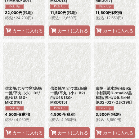
[
YMARU-001
]
MKD018
]
MKD017
]
22,000
円
(税別)
11,500
円
(税別)
11,500
円
(税別)
(
税込
:
24,200
円
)
(
税込
:
12,650
円
)
(
税込
:
12,650
円
)
カートに入れる
カートに入れる
カートに入れる
信楽焼/むかで窯/鳥嶋
信楽焼/むかで窯/鳥嶋
京焼・清水焼/HiBiKi/
一義/平丸（小） B2/
一義/平丸（小） B2/
中村譲司G-studio/黒
黒/Φ18
[
SG-
白/Φ18
[
SG-
柿釉/汲出/Φ9.5×H6
MKD016
]
MKD015
]
[
KS2-027-QJK396
]
4,500
円
(税別)
4,500
円
(税別)
3,500
円
(税別)
(
税込
:
4,950
円
)
(
税込
:
4,950
円
)
(
税込
:
3,850
円
)
カートに入れる
カートに入れる
カートに入れる