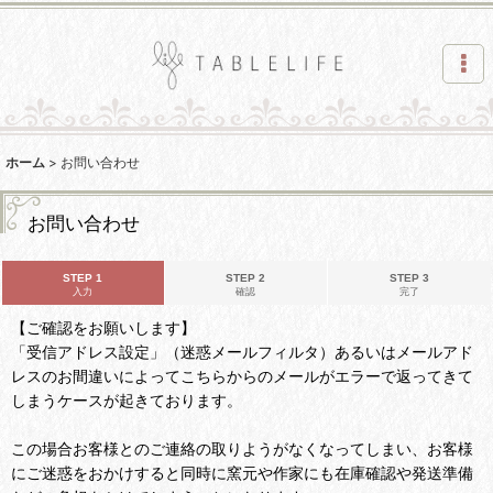
ホーム
>
お問い合わせ
お問い合わせ
STEP 1
STEP 2
STEP 3
入力
確認
完了
【ご確認をお願いします】
「受信アドレス設定」（迷惑メールフィルタ）あるいはメールアド
レスのお間違いによってこちらからのメールがエラーで返ってきて
しまうケースが起きております。
この場合お客様とのご連絡の取りようがなくなってしまい、お客様
にご迷惑をおかけすると同時に窯元や作家にも在庫確認や発送準備