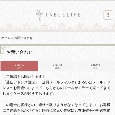
ホーム
>
お問い合わせ
お問い合わせ
STEP 1
STEP 2
STEP 3
入力
確認
完了
【ご確認をお願いします】
「受信アドレス設定」（迷惑メールフィルタ）あるいはメールアド
レスのお間違いによってこちらからのメールがエラーで返ってきて
しまうケースが起きております。
この場合お客様とのご連絡の取りようがなくなってしまい、お客様
にご迷惑をおかけすると同時に窯元や作家にも在庫確認や発送準備