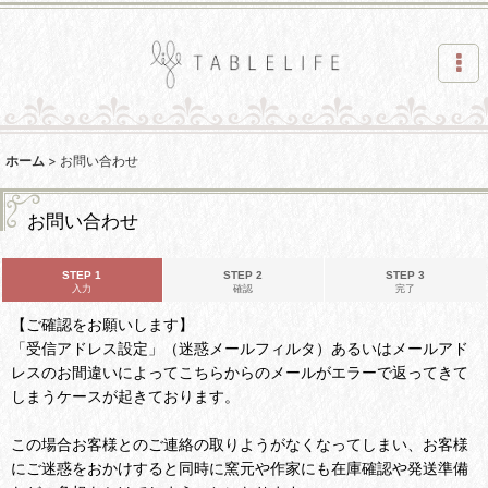
ホーム
>
お問い合わせ
お問い合わせ
STEP 1
STEP 2
STEP 3
入力
確認
完了
【ご確認をお願いします】
「受信アドレス設定」（迷惑メールフィルタ）あるいはメールアド
レスのお間違いによってこちらからのメールがエラーで返ってきて
しまうケースが起きております。
この場合お客様とのご連絡の取りようがなくなってしまい、お客様
にご迷惑をおかけすると同時に窯元や作家にも在庫確認や発送準備