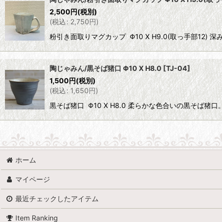
2,500
円
(税別)
並び順
:
(
税込
:
2,750
円
)
粉引き面取りマグカップ Φ10 X H9.0(取っ手部
陶じゃみん/黒そば猪口 Φ10 X H8.0
[
TJ-04
]
1,500
円
(税別)
(
税込
:
1,650
円
)
黒そば猪口 Φ10 X H8.0 柔らかな色合いの黒
ホーム
マイページ
最近チェックしたアイテム
Item Ranking