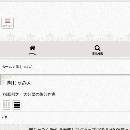
メニュー
ホーム
商品検索
ホーム
>
陶じゃみん
陶じゃみん
指原邦之、大分県の陶芸作家
2
件
表示数
:
陶じゃみん/粉引き面取りマグカップ Φ10 X H9.0(取っ