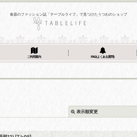
食器のファッション誌「テーブルライフ」で見つけたうつわのショップ
ご利用案内
FAQ(よくある質問)
表示順変更
手部12)
[
TJ-05
]