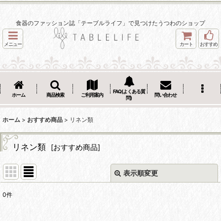
食器のファッション誌「テーブルライフ」で見つけたうつわのショップ
メニュー
カート
おすすめ
FAQ(よくある質
ホーム
商品検索
ご利用案内
問い合わせ
問)
ホーム
>
おすすめ商品
>
リネン類
リネン類
[
おすすめ商品
]
表示順変更
閉じる
0
件
サブカテゴリ
: