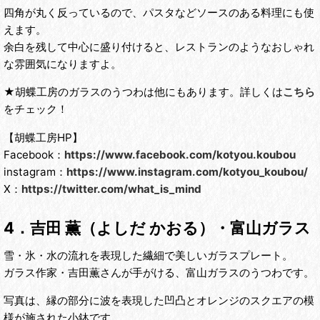
四角が丸く反っているので、パスタなどソースのある料理にも使
えます。
余白を残して中心に盛り付けると、レストランのようなおしゃれ
な雰囲気になりますよ。
★胡蝶工房のガラスのうつわは他にもあります。詳しくは
こちら
をチェック！
【胡蝶工房HP】
Facebook：
https://www.facebook.com/kotyou.koubou
instagram：
https://www.instagram.com/kotyou_koubou/
X：
https://twitter.com/what_is_mind
4．吉田 薫（よしだ かおる）・富山ガラス
雪・氷・水の流れを表現した繊細で美しいガラスプレート。
ガラス作家・吉田薫さんが手がける、富山ガラスのうつわです。
写真は、縁の部分に波を表現した凹凸とオレンジのスクエアの模
様が施された小鉢です。