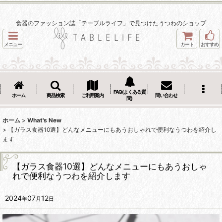
食器のファッション誌「テーブルライフ」で見つけたうつわのショップ
メニュー
カート
おすすめ
FAQ(よくある質
ホーム
商品検索
ご利用案内
問い合わせ
問)
ホーム
>
What's New
>
【ガラス食器10選】どんなメニューにもあうおしゃれで便利なうつわを紹介し
ます
【ガラス食器10選】どんなメニューにもあうおしゃ
れで便利なうつわを紹介します
2024
07
12
年
月
日