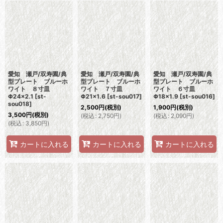
愛知 瀬戸/双寿園/典
愛知 瀬戸/双寿園/典
愛知 瀬戸/双寿園/典
型プレート ブルーホ
型プレート ブルーホ
型プレート ブルーホ
ワイト ８寸皿
ワイト ７寸皿
ワイト ６寸皿
Φ24×2.1
[
st-
Φ21×1.6
[
st-sou017
]
Φ18×1.9
[
st-sou016
]
sou018
]
2,500
円
(税別)
1,900
円
(税別)
3,500
円
(税別)
(
税込
:
2,750
円
)
(
税込
:
2,090
円
)
(
税込
:
3,850
円
)
カートに入れる
カートに入れる
カートに入れる