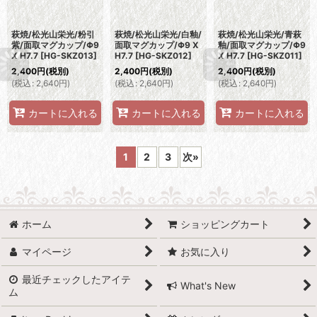
萩焼/松光山栄光/粉引
萩焼/松光山栄光/白釉/
萩焼/松光山栄光/青萩
紫/面取マグカップ/Φ9
面取マグカップ/Φ9 X
釉/面取マグカップ/Φ9
X H7.7
[
HG-SKZ013
]
H7.7
[
HG-SKZ012
]
X H7.7
[
HG-SKZ011
]
2,400
円
(税別)
2,400
円
(税別)
2,400
円
(税別)
(
税込
:
2,640
円
)
(
税込
:
2,640
円
)
(
税込
:
2,640
円
)
カートに入れる
カートに入れる
カートに入れる
1
2
3
次
»
ホーム
ショッピングカート
マイページ
お気に入り
最近チェックしたアイテ
What's New
ム