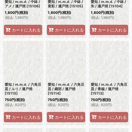
愛知 / m.m.d. / 中鉢 /
愛知 / m.m.d. / 中鉢 /
愛知 / m.m.d. / 中鉢 /
アメ / 瀬戸焼
[
15106
]
黄彩 / 瀬戸焼
[
15105
]
朱 / 瀬戸焼
[
15104
]
1,800
円
(税別)
1,800
円
(税別)
1,800
円
(税別)
(
税込
:
1,980
円
)
(
税込
:
1,980
円
)
(
税込
:
1,980
円
)
カートに入れる
カートに入れる
カートに入れる
愛知 / m.m.d. / 六角豆
愛知 / m.m.d. / 六角豆
愛知 / m.m.d. / 六角豆
皿 / ルリ / 瀬戸焼
皿 / 織部 / 瀬戸焼
皿 / 青磁 / 瀬戸焼
[
15115
]
[
15114
]
[
15113
]
750
円
(税別)
750
円
(税別)
750
円
(税別)
(
税込
:
825
円
)
(
税込
:
825
円
)
(
税込
:
825
円
)
カートに入れる
カートに入れる
カートに入れる