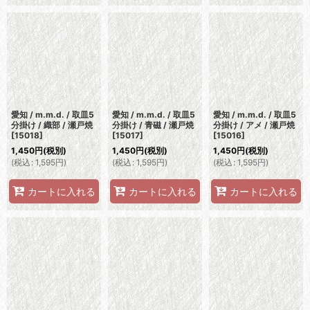
愛知 / m.m.d. / 取皿5
愛知 / m.m.d. / 取皿5
愛知 / m.m.d. / 取皿5
分掛け / 織部 / 瀬戸焼
分掛け / 青磁 / 瀬戸焼
分掛け / アメ / 瀬戸焼
[
15018
]
[
15017
]
[
15016
]
1,450
円
(税別)
1,450
円
(税別)
1,450
円
(税別)
(
税込
:
1,595
円
)
(
税込
:
1,595
円
)
(
税込
:
1,595
円
)
カートに入れる
カートに入れる
カートに入れる