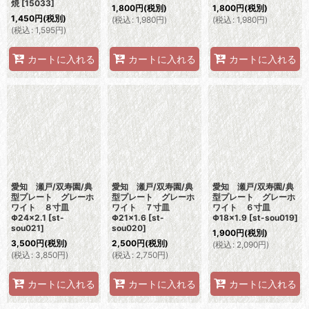
焼
[
15033
]
1,800
円
(税別)
1,800
円
(税別)
1,450
円
(税別)
(
税込
:
1,980
円
)
(
税込
:
1,980
円
)
(
税込
:
1,595
円
)
カートに入れる
カートに入れる
カートに入れる
愛知 瀬戸/双寿園/典
愛知 瀬戸/双寿園/典
愛知 瀬戸/双寿園/典
型プレート グレーホ
型プレート グレーホ
型プレート グレーホ
ワイト ８寸皿
ワイト ７寸皿
ワイト ６寸皿
Φ24×2.1
[
st-
Φ21×1.6
[
st-
Φ18×1.9
[
st-sou019
]
sou021
]
sou020
]
1,900
円
(税別)
3,500
円
(税別)
2,500
円
(税別)
(
税込
:
2,090
円
)
(
税込
:
3,850
円
)
(
税込
:
2,750
円
)
カートに入れる
カートに入れる
カートに入れる