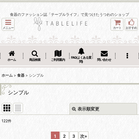
食器のファッション誌「テーブルライフ」で見つけたうつわのショップ
メニュー
カート
おすすめ
FAQ(よくある質
ホーム
商品検索
ご利用案内
問い合わせ
問)
ホーム
>
食器
>
シンプル
シンプル
表示順変更
閉じる
122
件
表示数
:
1
2
3
次
»