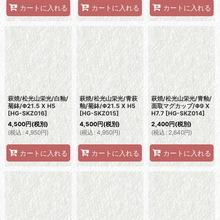
カートに入れる
カートに入れる
カートに入れる
萩焼/松光山栄光/白釉/
萩焼/松光山栄光/青萩
萩焼/松光山栄光/青釉/
菊鉢/Φ21.5 X H5
釉/菊鉢/Φ21.5 X H5
面取マグカップ/Φ9 X
[
HG-SKZ016
]
[
HG-SKZ015
]
H7.7
[
HG-SKZ014
]
4,500
円
(税別)
4,500
円
(税別)
2,400
円
(税別)
(
税込
:
4,950
円
)
(
税込
:
4,950
円
)
(
税込
:
2,640
円
)
カートに入れる
カートに入れる
カートに入れる