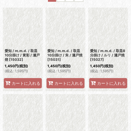
並び順
:
絞り込む
愛知 / m.m.d. / 取皿
愛知 / m.m.d. / 取皿
愛知 / m.m.d. / 取皿8
10分掛け / 黄彩 / 瀬戸
10分掛け / 朱 / 瀬戸焼
分掛け / ルリ / 瀬戸焼
焼
[
15032
]
[
15031
]
[
15027
]
1,450
円
(税別)
1,450
円
(税別)
1,450
円
(税別)
(
税込
:
1,595
円
)
(
税込
:
1,595
円
)
(
税込
:
1,595
円
)
カートに入れる
カートに入れる
カートに入れる