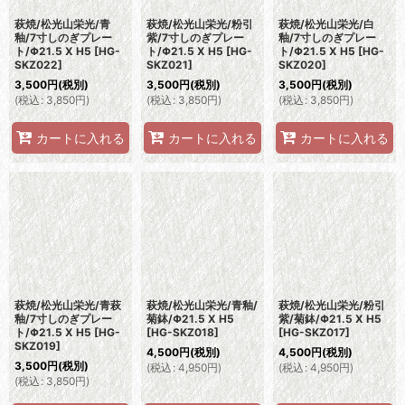
萩焼/松光山栄光/青
萩焼/松光山栄光/粉引
萩焼/松光山栄光/白
釉/7寸しのぎプレー
紫/7寸しのぎプレー
釉/7寸しのぎプレー
ト/Φ21.5 X H5
[
HG-
ト/Φ21.5 X H5
[
HG-
ト/Φ21.5 X H5
[
HG-
SKZ022
]
SKZ021
]
SKZ020
]
3,500
円
(税別)
3,500
円
(税別)
3,500
円
(税別)
(
税込
:
3,850
円
)
(
税込
:
3,850
円
)
(
税込
:
3,850
円
)
カートに入れる
カートに入れる
カートに入れる
萩焼/松光山栄光/青萩
萩焼/松光山栄光/青釉/
萩焼/松光山栄光/粉引
釉/7寸しのぎプレー
菊鉢/Φ21.5 X H5
紫/菊鉢/Φ21.5 X H5
ト/Φ21.5 X H5
[
HG-
[
HG-SKZ018
]
[
HG-SKZ017
]
SKZ019
]
4,500
円
(税別)
4,500
円
(税別)
3,500
円
(税別)
(
税込
:
4,950
円
)
(
税込
:
4,950
円
)
(
税込
:
3,850
円
)