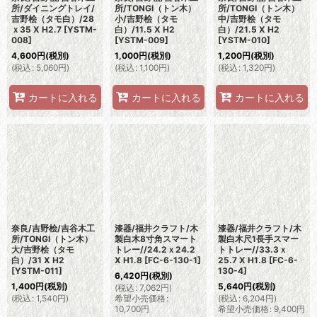
所/ダイニングトレイ/
所/TONGI（トン木）
所/TONGI（トン木）
吉野桧（タモ白）/28
小/吉野桧（タモ
中/吉野桧（タモ
ｘ35 X H2.7
[
YSTM-
白）/11.5 X H2
白）/21.5 X H2
008
]
[
YSTM-009
]
[
YSTM-010
]
4,600
円
(税別)
1,000
円
(税別)
1,200
円
(税別)
(
税込
:
5,060
円
)
(
税込
:
1,100
円
)
(
税込
:
1,320
円
)
カートに入れる
カートに入れる
カートに入れる
奈良/吉野桧/吉谷木工
漆器/福井クラフト/木
漆器/福井クラフト/木
所/TONGI（トン木）
製白木8寸角スマート
製白木尺1長手スマー
大/吉野桧（タモ
トレー//24.2ｘ24.2
トトレー//33.3ｘ
白）/31 X H2
X H1.8
[
FC-6-130-1
]
25.7 X H1.8
[
FC-6-
[
YSTM-011
]
130-4
]
6,420
円
(税別)
1,400
円
(税別)
5,640
円
(税別)
(
税込
:
7,062
円
)
(
税込
:
1,540
円
)
希望小売価格
:
(
税込
:
6,204
円
)
10,700
円
希望小売価格
:
9,400
円