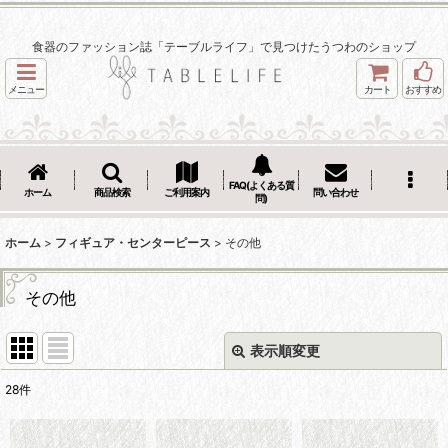
食器のファッション誌「テーブルライフ」で見つけたうつわのショップ
メニュー
カート
おすすめ
FAQ(よくある質
ホーム
商品検索
ご利用案内
問い合わせ
問)
ホーム
>
フィギュア・センターピース
>
その他
その他
表示順変更
閉じる
28
件
表示数
: