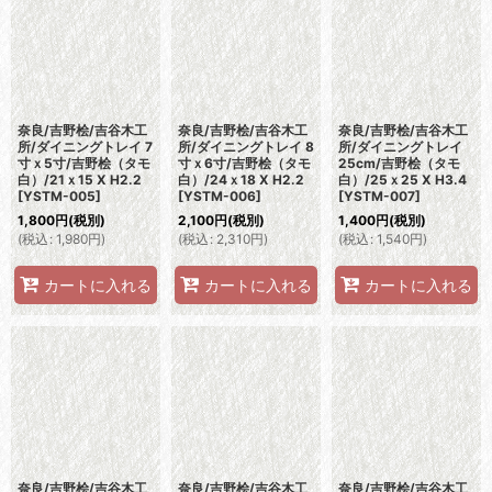
並び順
:
絞り込む
奈良/吉野桧/吉谷木工
奈良/吉野桧/吉谷木工
奈良/吉野桧/吉谷木工
所/ダイニングトレイ 7
所/ダイニングトレイ 8
所/ダイニングトレイ
寸ｘ5寸/吉野桧（タモ
寸ｘ6寸/吉野桧（タモ
25cm/吉野桧（タモ
白）/21ｘ15 X H2.2
白）/24ｘ18 X H2.2
白）/25ｘ25 X H3.4
[
YSTM-005
]
[
YSTM-006
]
[
YSTM-007
]
1,800
円
(税別)
2,100
円
(税別)
1,400
円
(税別)
(
税込
:
1,980
円
)
(
税込
:
2,310
円
)
(
税込
:
1,540
円
)
カートに入れる
カートに入れる
カートに入れる
奈良/吉野桧/吉谷木工
奈良/吉野桧/吉谷木工
奈良/吉野桧/吉谷木工