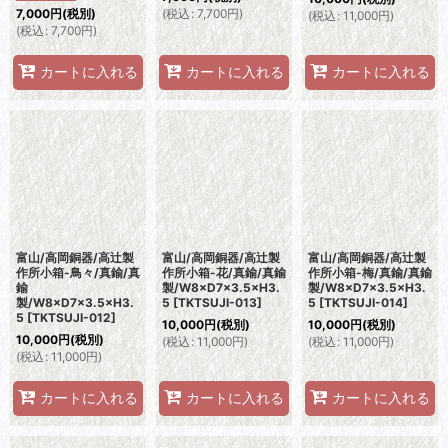
(
税込
:
7,700
円
)
7,000
円
(税別)
(
税込
:
11,000
円
)
(
税込
:
7,700
円
)
カートに入れる
カートに入れる
カートに入れる
富山/高岡銅器/高辻製
富山/高岡銅器/高辻製
富山/高岡銅器/高辻製
作所小箱-鳥々/真鍮/真
作所小箱-花/真鍮/真鍮
作所小箱-梅/真鍮/真鍮
鍮
製/W8×D7×3.5×H3.
製/W8×D7×3.5×H3.
製/W8×D7×3.5×H3.
5
[
TKTSUJI-013
]
5
[
TKTSUJI-014
]
5
[
TKTSUJI-012
]
10,000
円
(税別)
10,000
円
(税別)
10,000
円
(税別)
(
税込
:
11,000
円
)
(
税込
:
11,000
円
)
(
税込
:
11,000
円
)
カートに入れる
カートに入れる
カートに入れる