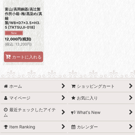
富山/高岡銅器/高辻製
作所小箱-梅/黒染め/真
鍮
製/W8×D7×3.5×H3.
5
[
TKTSUJI-018
]
12,000
円
(税別)
(
税込
:
13,200
円
)
カートに入れる
ホーム
ショッピングカート
マイページ
お気に入り
最近チェックしたアイテ
What's New
ム
Item Ranking
カレンダー