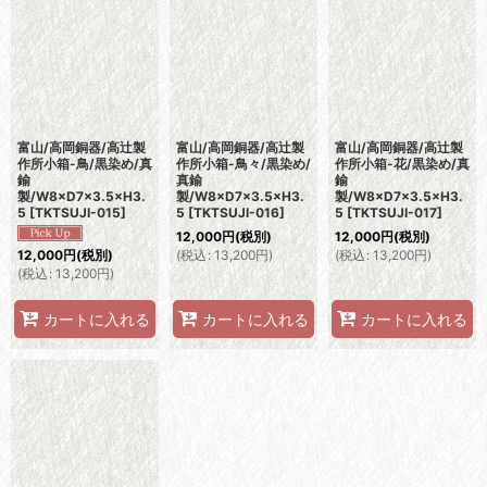
富山/高岡銅器/高辻製
富山/高岡銅器/高辻製
富山/高岡銅器/高辻製
作所小箱-鳥/黒染め/真
作所小箱-鳥々/黒染め/
作所小箱-花/黒染め/真
鍮
真鍮
鍮
製/W8×D7×3.5×H3.
製/W8×D7×3.5×H3.
製/W8×D7×3.5×H3.
5
[
TKTSUJI-015
]
5
[
TKTSUJI-016
]
5
[
TKTSUJI-017
]
12,000
円
(税別)
12,000
円
(税別)
(
税込
:
13,200
円
)
(
税込
:
13,200
円
)
12,000
円
(税別)
(
税込
:
13,200
円
)
カートに入れる
カートに入れる
カートに入れる