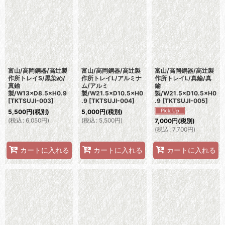
富山/高岡銅器/高辻製
富山/高岡銅器/高辻製
富山/高岡銅器/高辻製
作所トレイS/黒染め/
作所トレイL/アルミナ
作所トレイL/真鍮/真
真鍮
ム/アルミ
鍮
製/W13×D8.5×H0.9
製/W21.5×D10.5×H0
製/W21.5×D10.5×H0
[
TKTSUJI-003
]
.9
[
TKTSUJI-004
]
.9
[
TKTSUJI-005
]
5,500
円
(税別)
5,000
円
(税別)
(
税込
:
6,050
円
)
(
税込
:
5,500
円
)
7,000
円
(税別)
(
税込
:
7,700
円
)
カートに入れる
カートに入れる
カートに入れる