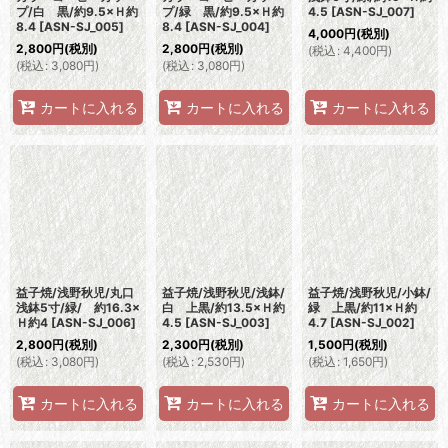
プ/白 黒/約9.5×Ｈ約
プ/緑 黒/約9.5×Ｈ約
4.5
[
ASN-SJ_007
]
8.4
[
ASN-SJ_005
]
8.4
[
ASN-SJ_004
]
4,000
円
(税別)
2,800
円
(税別)
2,800
円
(税別)
(
税込
:
4,400
円
)
(
税込
:
3,080
円
)
(
税込
:
3,080
円
)
カートに入れる
カートに入れる
カートに入れる
益子焼/浅野秋児/丸口
益子焼/浅野秋児/浅鉢/
益子焼/浅野秋児/小鉢/
浅鉢5寸/緑/ 約16.3×
白 上黒/約13.5×Ｈ約
緑 上黒/約11×Ｈ約
Ｈ約4
[
ASN-SJ_006
]
4.5
[
ASN-SJ_003
]
4.7
[
ASN-SJ_002
]
2,800
円
(税別)
2,300
円
(税別)
1,500
円
(税別)
(
税込
:
3,080
円
)
(
税込
:
2,530
円
)
(
税込
:
1,650
円
)
カートに入れる
カートに入れる
カートに入れる