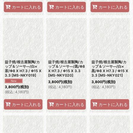
カートに入れる
カートに入れる
カートに入れる
益子焼/根古屋製陶/カ
益子焼/根古屋製陶/カ
益子焼/根古屋製陶/カ
ップ＆ソーサ―/白×
ップ＆ソーサ―/黒/Φ8
ップ＆ソーサ―/白×
茶/Φ8 X H7.3 / Φ15 X
X H7.3 / Φ15 X 3.3
黒/Φ8 X H7.3 / Φ15 X
3.3
[
MS-NKY019
]
[
MS-NKY020
]
3.3
[
MS-NKY021
]
3,800
円
(税別)
3,800
円
(税別)
(
税込
:
4,180
円
)
(
税込
:
4,180
円
)
3,800
円
(税別)
(
税込
:
4,180
円
)
カートに入れる
カートに入れる
カートに入れる