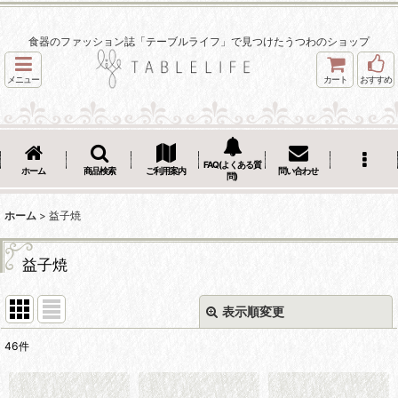
食器のファッション誌「テーブルライフ」で見つけたうつわのショップ
メニュー
カート
おすすめ
FAQ(よくある質
ホーム
商品検索
ご利用案内
問い合わせ
問)
ホーム
>
益子焼
益子焼
表示順変更
閉じる
46
件
表示数
: