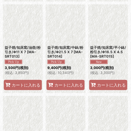
益子焼/知床窯/油壺/粉
益子焼/知床窯/中鉢/粉
益子焼/知床窯/平小鉢/
引き/Φ11 X 7
[
MA-
引き/Φ21.5 X 7
[
MA-
粉引き/Φ16.5 X 4.5
SRT013
]
SRT014
]
[
MA-SRT015
]
3,500
円
(税別)
9,400
円
(税別)
3,000
円
(税別)
(
税込
:
3,850
円
)
(
税込
:
10,340
円
)
(
税込
:
3,300
円
)
カートに入れる
カートに入れる
カートに入れる