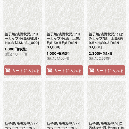
並び順
:
絞り込む
益子焼/浅野秋児/フリ
益子焼/浅野秋児/フリ
益子焼/浅野秋児/くぼ
ーカップ小/黒/約8.5×
ーカップ小/緑 上黒/
みカップ/緑 上黒/約
Ｈ約8
[
ASN-SJ_009
]
約8.5×Ｈ約8
[
ASN-
9.5×Ｈ約9.2
[
ASN-
SJ_008
]
SJ_001
]
1,000
円
(税別)
1,000
円
(税別)
2,300
円
(税別)
(
税込
:
1,100
円
)
(
税込
:
1,100
円
)
(
税込
:
2,530
円
)
カートに入れる
カートに入れる
カートに入れる
益子焼/浅野秋児/バイ
益子焼/浅野秋児/バイ
益子焼/浅野秋児/丸口
カラーコーヒーカッ
カラーコーヒーカッ
浅鉢6寸/緑/約19×Ｈ約