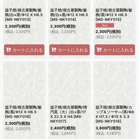
益子焼/根古屋製陶/飯
益子焼/根古屋製陶/飯
益子焼/根古屋製陶/飯
椀/白×茶/Φ12 X H6.5
椀/白×黒/Φ12 X H6.5
椀/茶/Φ12 X H6.5
[
MS-NKY013
]
[
MS-NKY014
]
[
MS-NKY015
]
2,300
円
(税別)
2,300
円
(税別)
(
税込
:
2,530
円
)
(
税込
:
2,530
円
)
2,300
円
(税別)
(
税込
:
2,530
円
)
カートに入れる
カートに入れる
カートに入れる
益子焼/根古屋製陶/飯
益子焼/根古屋製陶/楕
益子焼/根古屋製陶/カ
椀/黒/Φ12 X H6.5
円皿（大）/白×茶/17
ップ＆ソーサ―/茶/Φ8
[
MS-NKY016
]
X 22.5 X H4
[
MS-
X H7.3 / Φ15 X 3.3
NKY017
]
[
MS-NKY018
]
2,300
円
(税別)
2,400
円
(税別)
3,800
円
(税別)
(
税込
:
2,530
円
)
(
税込
:
2,640
円
)
(
税込
:
4,180
円
)