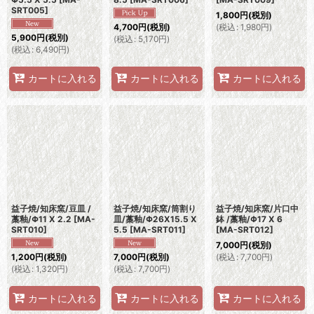
SRT005
]
1,800
円
(税別)
(
税込
:
1,980
円
)
4,700
円
(税別)
5,900
円
(税別)
(
税込
:
5,170
円
)
(
税込
:
6,490
円
)
カートに入れる
カートに入れる
カートに入れる
益子焼/知床窯/豆皿 /
益子焼/知床窯/筒割り
益子焼/知床窯/片口中
藁釉/Φ11 X 2.2
[
MA-
皿/藁釉/Φ26X15.5 X
鉢 /藁釉/Φ17 X 6
SRT010
]
5.5
[
MA-SRT011
]
[
MA-SRT012
]
7,000
円
(税別)
(
税込
:
7,700
円
)
1,200
円
(税別)
7,000
円
(税別)
(
税込
:
1,320
円
)
(
税込
:
7,700
円
)
カートに入れる
カートに入れる
カートに入れる