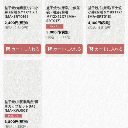
益子焼/知床窯/片口小
益子焼/知床窯/ご飯茶
益子焼/知床窯/富士笠
鉢 /粉引き/11X11 X 1
碗・極み/粉引
小鉢/粉引き/19X17X1
[
MA-SRT016
]
き/12X12X7
[
MA-
[
MA-SRT018
]
SRT017
]
2,400
円
(税別)
4,100
円
(税別)
(
税込
:
2,640
円
)
(
税込
:
4,510
円
)
3,000
円
(税別)
(
税込
:
3,300
円
)
カートに入れる
カートに入れる
カートに入れる
益子焼/川尻製陶所/満
月カップセット(M )
[
MA-KWJ001
]
3,800
円
(税別)
(
税込
:
4,180
円
)