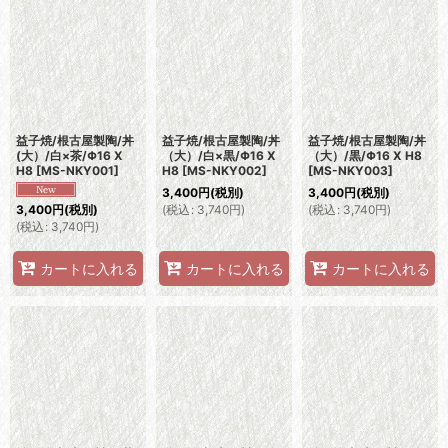
益子焼/根古屋製陶/丼
益子焼/根古屋製陶/丼
益子焼/根古屋製陶/丼
(大）/白×茶/Φ16 X
（大）/白×黒/Φ16 X
（大）/黒/Φ16 X H8
H8
[
MS-NKY001
]
H8
[
MS-NKY002
]
[
MS-NKY003
]
3,400
円
(税別)
3,400
円
(税別)
(
税込
:
3,740
円
)
(
税込
:
3,740
円
)
3,400
円
(税別)
(
税込
:
3,740
円
)
カートに入れる
カートに入れる
カートに入れる