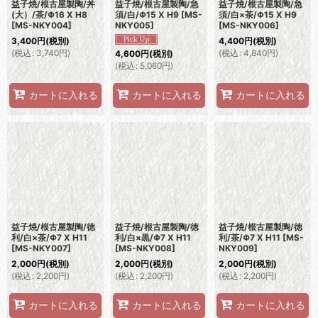
益子焼/根古屋製陶/丼
益子焼/根古屋製陶/急
益子焼/根古屋製陶/急
(大）/茶/Φ16 X H8
須/白/Φ15 X H9
[
MS-
須/白×茶/Φ15 X H9
[
MS-NKY004
]
NKY005
]
[
MS-NKY006
]
3,400
円
(税別)
4,400
円
(税別)
(
税込
:
3,740
円
)
(
税込
:
4,840
円
)
4,600
円
(税別)
(
税込
:
5,060
円
)
カートに入れる
カートに入れる
カートに入れる
益子焼/根古屋製陶/徳
益子焼/根古屋製陶/徳
益子焼/根古屋製陶/徳
利/白×茶/Φ7 X H11
利/白×黒/Φ7 X H11
利/茶/Φ7 X H11
[
MS-
[
MS-NKY007
]
[
MS-NKY008
]
NKY009
]
2,000
円
(税別)
2,000
円
(税別)
2,000
円
(税別)
(
税込
:
2,200
円
)
(
税込
:
2,200
円
)
(
税込
:
2,200
円
)
カートに入れる
カートに入れる
カートに入れる