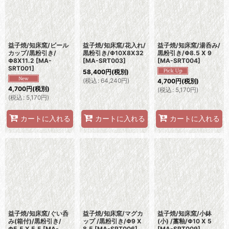
益子焼/知床窯/ビール
益子焼/知床窯/花入れ/
益子焼/知床窯/湯呑み/
カップ/黒粉引き/
黒粉引き/Φ10X8X32
黒粉引き/Φ8.5 X 9
Φ8X11.2
[
MA-
[
MA-SRT003
]
[
MA-SRT004
]
SRT001
]
58,400
円
(税別)
(
税込
:
64,240
円
)
4,700
円
(税別)
4,700
円
(税別)
(
税込
:
5,170
円
)
(
税込
:
5,170
円
)
カートに入れる
カートに入れる
カートに入れる
益子焼/知床窯/ぐい呑
益子焼/知床窯/マグカ
益子焼/知床窯/小鉢
み(箱付)/黒粉引き/
ップ /黒粉引き/Φ9 X
(小) /藁釉/Φ10 X 5
Φ5.5 X 5.5
[
MA-
8.5
[
MA-SRT006
]
[
MA-SRT009
]