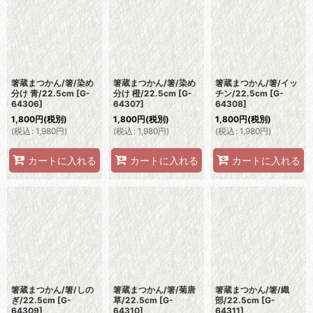
並び順
:
絞り込む
箸蔵まつかん/箸/染め
箸蔵まつかん/箸/染め
箸蔵まつかん/箸/イッ
分け 青/22.5cm
[
G-
分け 橙/22.5cm
[
G-
チン/22.5cm
[
G-
64306
]
64307
]
64308
]
1,800
円
(税別)
1,800
円
(税別)
1,800
円
(税別)
(
税込
:
1,980
円
)
(
税込
:
1,980
円
)
(
税込
:
1,980
円
)
カートに入れる
カートに入れる
カートに入れる
箸蔵まつかん/箸/しの
箸蔵まつかん/箸/菊唐
箸蔵まつかん/箸/織
ぎ/22.5cm
[
G-
草/22.5cm
[
G-
部/22.5cm
[
G-
64309
]
64310
]
64311
]