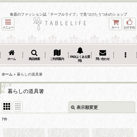
食器のファッション誌「テーブルライフ」で見つけたうつわのショップ
メニュー
カート
おすすめ
FAQ(よくある質
ホーム
商品検索
ご利用案内
問い合わせ
問)
ホーム
>
暮らしの道具箸
暮らしの道具箸
表示順変更
閉じる
7
件
表示数
: