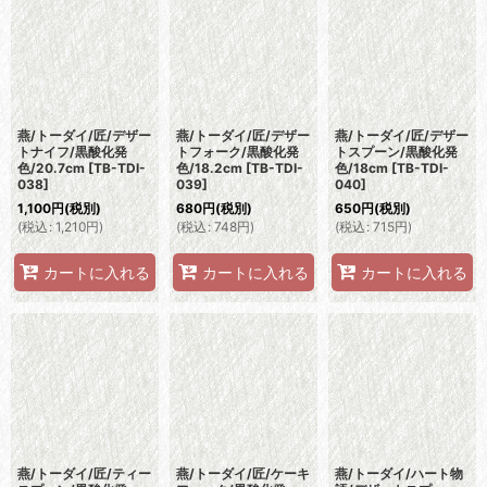
燕/トーダイ/匠/デザー
燕/トーダイ/匠/デザー
燕/トーダイ/匠/デザー
トナイフ/黒酸化発
トフォーク/黒酸化発
トスプーン/黒酸化発
色/20.7cm
[
TB-TDI-
色/18.2cm
[
TB-TDI-
色/18cm
[
TB-TDI-
038
]
039
]
040
]
1,100
円
(税別)
680
円
(税別)
650
円
(税別)
(
税込
:
1,210
円
)
(
税込
:
748
円
)
(
税込
:
715
円
)
カートに入れる
カートに入れる
カートに入れる
燕/トーダイ/匠/ティー
燕/トーダイ/匠/ケーキ
燕/トーダイ/ハート物