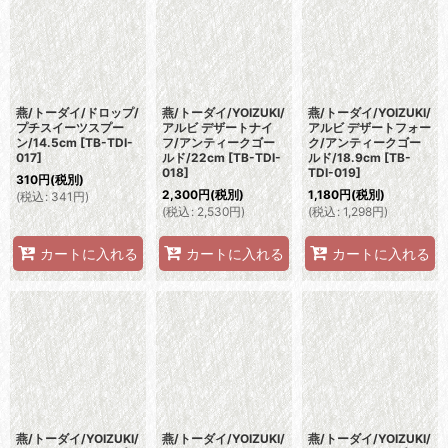
燕/トーダイ/ドロップ/
燕/トーダイ/YOIZUKI/
燕/トーダイ/YOIZUKI/
プチスイーツスプー
アルビ デザートナイ
アルビ デザートフォー
ン/14.5cm
[
TB-TDI-
フ/アンティークゴー
ク/アンティークゴー
017
]
ルド/22cm
[
TB-TDI-
ルド/18.9cm
[
TB-
018
]
TDI-019
]
310
円
(税別)
2,300
円
(税別)
1,180
円
(税別)
(
税込
:
341
円
)
(
税込
:
2,530
円
)
(
税込
:
1,298
円
)
カートに入れる
カートに入れる
カートに入れる
燕/トーダイ/YOIZUKI/
燕/トーダイ/YOIZUKI/
燕/トーダイ/YOIZUKI/