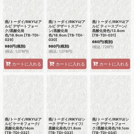
燕/トーダイ/RIKYU/ア
燕/トーダイ/RIKYU/ア
燕/トーダイ/RIKYU/ア
ルビ デザートフォー
ルビ デザートスプー
ルビ ティースプーン/
ク/黒酸化発
ン/黒酸化発
黒酸化発色/13.8cm
色/18.9cm
[
TB-TDI-
色/18.9cm
[
TB-TDI-
[
TB-TDI-031
]
029
]
030
]
660
円
(税別)
980
円
(税別)
980
円
(税別)
(
税込
:
726
円
)
(
税込
:
1,078
円
)
(
税込
:
1,078
円
)
カートに入れる
カートに入れる
カートに入れる
燕/トーダイ/RIKYU/ア
燕/トーダイ/RIKYU/シ
燕/トーダイ/RIKYU/シ
ルビ ケーキフォーク/
ーク デザートナイフ/
ーク デザートフォー
黒酸化発色/14cm
黒酸化発色/21.8cm
ク/黒酸化発色/18.1cm
[
TB-TDI-032
]
[
TB-TDI-033
]
[
TB-TDI-034
]