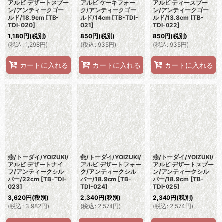
アルビ デザートスプー
アルビ ケーキフォー
アルビ ティースプー
ン/アンティークゴー
ク/アンティークゴー
ン/アンティークゴー
ルド/18.9cm
[
TB-
ルド/14cm
[
TB-TDI-
ルド/13.8cm
[
TB-
TDI-020
]
021
]
TDI-022
]
1,180
円
(税別)
850
円
(税別)
850
円
(税別)
(
税込
:
1,298
円
)
(
税込
:
935
円
)
(
税込
:
935
円
)
カートに入れる
カートに入れる
カートに入れる
燕/トーダイ/YOIZUKI/
燕/トーダイ/YOIZUKI/
燕/トーダイ/YOIZUKI/
アルビ デザートナイ
アルビ デザートフォー
アルビ デザートスプー
フ/アンティークシル
ク/アンティークシル
ン/アンティークシル
バー/22cm
[
TB-TDI-
バー/18.9cm
[
TB-
バー/18.9cm
[
TB-
023
]
TDI-024
]
TDI-025
]
3,620
円
(税別)
2,340
円
(税別)
2,340
円
(税別)
(
税込
:
3,982
円
)
(
税込
:
2,574
円
)
(
税込
:
2,574
円
)