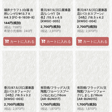
福井クラフト/白福 吉
香川/87.5/川口屋漆器
香川/87.5/川口屋漆器
祥レンゲ//Φ13.7 X
店/レンゲ/【9
店/パスタスプーン/
H4.3
[
FC-6-1639-8
]
色】/15.5ｘ4.5
【4色】/18.5ｘ4.2
[
KWGC-005
]
[
KWGC-004
]
144
円
(税別)
2,700
円
(税別)
2,700
円
(税別)
(
税込
:
159
円
)
希望小売価格
:
240
円
(
税込
:
2,970
円
)
(
税込
:
2,970
円
)
カートに入れる
カートに入れる
カートに入れる
香川/87.5/川口屋漆器
有田焼/フラッグス/文
有田焼/フラッグス/文
店/パスタフォーク/
翔窯/フルーツスプー
翔窯/フルーツフォー
【4色】/18.5ｘ3.2
ン/ねじねじ/16cm
ク/しましま/16cm
[
KWGC-003
]
[
AR-BUN017
]
[
AR-BUN015
]
2,700
円
(税別)
1,700
円
(税別)
1,700
円
(税別)
(
税込
:
2,970
円
)
(
税込
:
1,870
円
)
(
税込
:
1,870
円
)