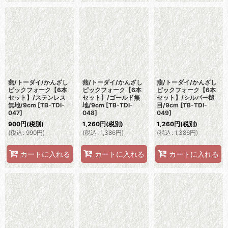
燕/トーダイ/かんざし
燕/トーダイ/かんざし
燕/トーダイ/かんざし
ピックフォーク【6本
ピックフォーク【6本
ピックフォーク【6本
セット】/ステンレス
セット】/ゴールド無
セット】/シルバー槌
無地/9cm
[
TB-TDI-
地/9cm
[
TB-TDI-
目/9cm
[
TB-TDI-
047
]
048
]
049
]
900
円
(税別)
1,260
円
(税別)
1,260
円
(税別)
(
税込
:
990
円
)
(
税込
:
1,386
円
)
(
税込
:
1,386
円
)
カートに入れる
カートに入れる
カートに入れる