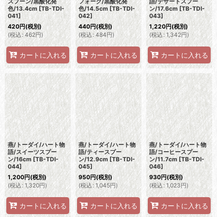
スプーン/黒酸化発
フォーク/黒酸化発
語/デザートスプー
色/13.4cm
[
TB-TDI-
色/14.5cm
[
TB-TDI-
ン/17.6cm
[
TB-TDI-
041
]
042
]
043
]
420
円
(税別)
440
円
(税別)
1,220
円
(税別)
(
税込
:
462
円
)
(
税込
:
484
円
)
(
税込
:
1,342
円
)
カートに入れる
カートに入れる
カートに入れる
燕/トーダイ/ハート物
燕/トーダイ/ハート物
燕/トーダイ/ハート物
語/スイーツスプー
語/ティースプー
語/コーヒースプー
ン/16cm
[
TB-TDI-
ン/12.9cm
[
TB-TDI-
ン/11.7cm
[
TB-TDI-
044
]
045
]
046
]
1,200
円
(税別)
950
円
(税別)
930
円
(税別)
(
税込
:
1,320
円
)
(
税込
:
1,045
円
)
(
税込
:
1,023
円
)
カートに入れる
カートに入れる
カートに入れる