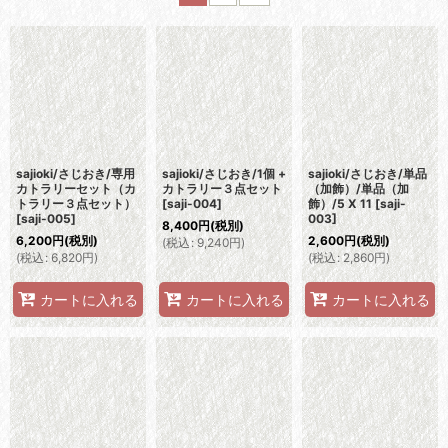
表示数
:
並び順
:
絞り込む
sajioki/さじおき/専用
sajioki/さじおき/1個 +
sajioki/さじおき/単品
カトラリーセット（カ
カトラリー３点セット
（加飾）/単品（加
トラリー３点セット）
[
saji-004
]
飾）/5 X 11
[
saji-
[
saji-005
]
003
]
8,400
円
(税別)
6,200
円
(税別)
2,600
円
(税別)
(
税込
:
9,240
円
)
(
税込
:
6,820
円
)
(
税込
:
2,860
円
)
カートに入れる
カートに入れる
カートに入れる