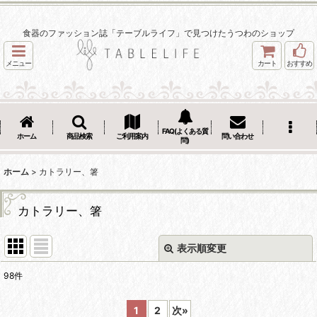
食器のファッション誌「テーブルライフ」で見つけたうつわのショップ
メニュー
カート
おすすめ
FAQ(よくある質
ホーム
商品検索
ご利用案内
問い合わせ
問)
ホーム
>
カトラリー、箸
カトラリー、箸
表示順変更
閉じる
98
件
サブカテゴリ
:
1
2
次
»