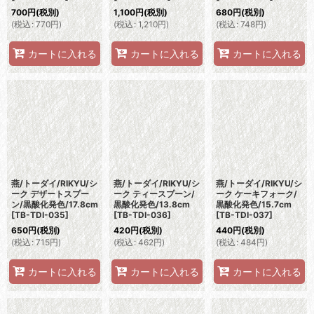
700
円
(税別)
1,100
円
(税別)
680
円
(税別)
(
税込
:
770
円
)
(
税込
:
1,210
円
)
(
税込
:
748
円
)
カートに入れる
カートに入れる
カートに入れる
燕/トーダイ/RIKYU/シ
燕/トーダイ/RIKYU/シ
燕/トーダイ/RIKYU/シ
ーク デザートスプー
ーク ティースプーン/
ーク ケーキフォーク/
ン/黒酸化発色/17.8cm
黒酸化発色/13.8cm
黒酸化発色/15.7cm
[
TB-TDI-035
]
[
TB-TDI-036
]
[
TB-TDI-037
]
650
円
(税別)
420
円
(税別)
440
円
(税別)
(
税込
:
715
円
)
(
税込
:
462
円
)
(
税込
:
484
円
)
カートに入れる
カートに入れる
カートに入れる