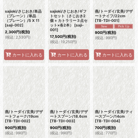
sajioki/さじおき/単品
sajioki/さじおき/ギフ
燕/トーダイ/玄美/デザ
（プレーン）/単品
トセット（さじおき2
ートナイフ/22cm
（プレーン）/5 X 11
個 + カトラリー３点セ
[
TB-TDI-001
]
[
saji-002
]
ット×各2本）
[
saji-
001
]
2,300
円
(税別)
900
円
(税別)
17,500
円
(税別)
(
税込
:
2,530
円
)
(
税込
:
990
円
)
(
税込
:
19,250
円
)
カートに入れる
カートに入れる
カートに入れる
燕/トーダイ/玄美/デザ
燕/トーダイ/玄美/デザ
燕/トーダイ/玄美/ティ
ートフォーク/19cm
ートスプーン/18.6cm
ースプーン/14cm
[
TB-TDI-002
]
[
TB-TDI-003
]
[
TB-TDI-004
]
900
円
(税別)
900
円
(税別)
700
円
(税別)
(
税込
:
990
円
)
(
税込
:
990
円
)
(
税込
:
770
円
)