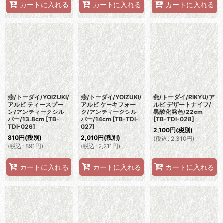
カートに入れる
カートに入れる
カートに入れる
燕/トーダイ/YOIZUKI/
燕/トーダイ/YOIZUKI/
燕/トーダイ/RIKYU/ア
アルビ ティースプー
アルビ ケーキフォー
ルビ デザートナイフ/
ン/アンティークシル
ク/アンティークシル
黒酸化発色/22cm
バー/13.8cm
[
TB-
バー/14cm
[
TB-TDI-
[
TB-TDI-028
]
TDI-026
]
027
]
2,100
円
(税別)
810
円
(税別)
2,010
円
(税別)
(
税込
:
2,310
円
)
(
税込
:
891
円
)
(
税込
:
2,211
円
)
カートに入れる
カートに入れる
カートに入れる