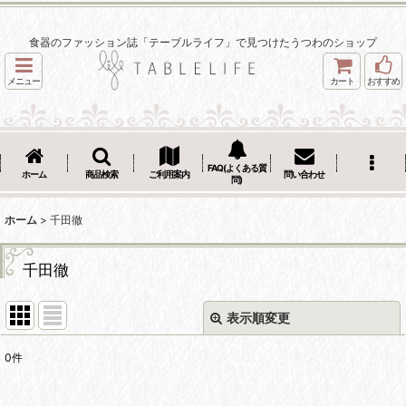
食器のファッション誌「テーブルライフ」で見つけたうつわのショップ
メニュー
カート
おすすめ
FAQ(よくある質
ホーム
商品検索
ご利用案内
問い合わせ
問)
ホーム
>
千田徹
千田徹
表示順変更
閉じる
0
件
表示数
: