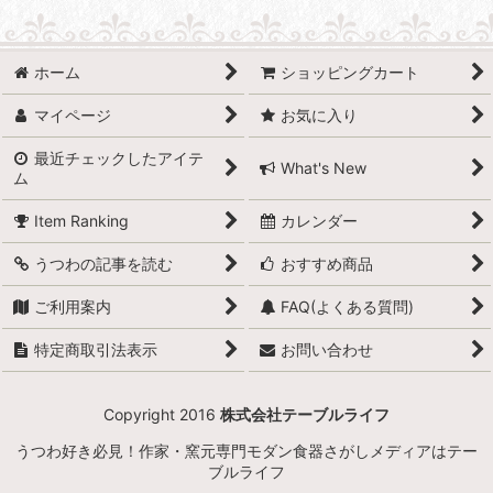
並び順
:
ホーム
ショッピングカート
絞り込む
マイページ
お気に入り
最近チェックしたアイテ
What's New
ム
Item Ranking
カレンダー
うつわの記事を読む
おすすめ商品
ご利用案内
FAQ(よくある質問)
特定商取引法表示
お問い合わせ
Copyright 2016
株式会社テーブルライフ
うつわ好き必見！作家・窯元専門モダン食器さがしメディアはテー
ブルライフ