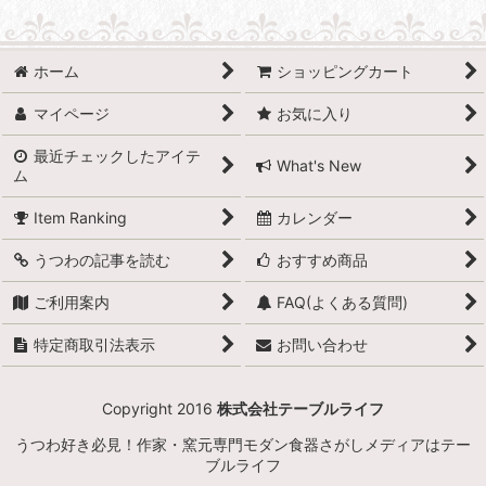
並び順
:
ホーム
ショッピングカート
絞り込む
マイページ
お気に入り
最近チェックしたアイテ
What's New
ム
Item Ranking
カレンダー
うつわの記事を読む
おすすめ商品
ご利用案内
FAQ(よくある質問)
特定商取引法表示
お問い合わせ
Copyright 2016
株式会社テーブルライフ
うつわ好き必見！作家・窯元専門モダン食器さがしメディアはテー
ブルライフ