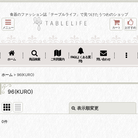
食器のファッション誌「テーブルライフ」で見つけたうつわのショップ
メニュー
カート
おすすめ
FAQ(よくある質
ホーム
商品検索
ご利用案内
問い合わせ
問)
ホーム
>
96(KURO)
96(KURO)
表示順変更
閉じる
0
件
表示数
: