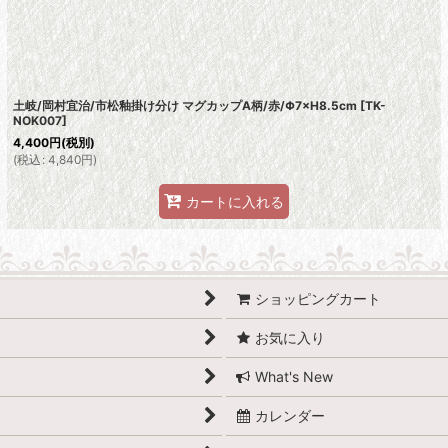
絞り込む
土岐/岡村宜治/市松釉掛け分け マグカップA柄/赤/Φ7×H8.5cm
[
TK-
NOK007
]
4,400
円
(税別)
(
税込
:
4,840
円
)
カートに入れる
ショッピングカート
お気に入り
What's New
カレンダー