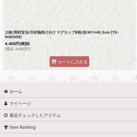
並び順
:
土岐/岡村宜治/市松釉掛け分け マグカップB柄/赤/Φ7×H8.5cm
[
TK-
NOK009
]
4,400
円
(税別)
(
税込
:
4,840
円
)
カートに入れる
ホーム
マイページ
最近チェックしたアイテム
Item Ranking