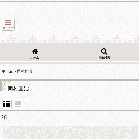
メニュー
ホーム
商品検索
ホーム
>
岡村宜治
岡村宜治
2
件
表示数
: