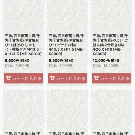
並び順
:
絞り込む
三重/四日市萬古焼/千
三重/四日市萬古焼/千
三重/四日市萬古焼/千
陶千賀陶器/伊賀焼お
陶千賀陶器/伊賀焼お
陶千賀陶器/やよい ご
ひつ はけめ しゃも
ひつ ビードロ釉/
はん鍋 2合炊き/黒/
じ・敷板付き/Φ13.5
Φ13.5 X H11.5
[
ME-
Φ20 X H16
[
ME-
X H13.5
[
ME-SS010
]
SS009
]
SS008
]
6,600
円
(税別)
5,500
円
(税別)
12,000
円
(税別)
(
税込
:
7,260
円
)
(
税込
:
6,050
円
)
(
税込
:
13,200
円
)
カートに入れる
カートに入れる
カートに入れる
三重/四日市萬古焼/千
三重/四日市萬古焼/千
三重/四日市萬古焼/千