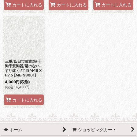
カートに入れる
カートに入れる
カートに入れる
三重/四日市萬古焼/千
陶千賀陶器/溝のない
すり鉢 小/半白/Φ16 X
H7.5
[
ME-SS001
]
4,000
円
(税別)
(
税込
:
4,400
円
)
カートに入れる
ホーム
ショッピングカート