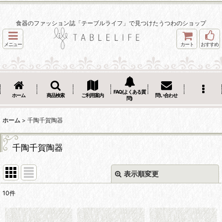
食器のファッション誌「テーブルライフ」で見つけたうつわのショップ
メニュー
カート
おすすめ
FAQ(よくある質
ホーム
商品検索
ご利用案内
問い合わせ
問)
ホーム
>
千陶千賀陶器
千陶千賀陶器
表示順変更
閉じる
10
件
表示数
: