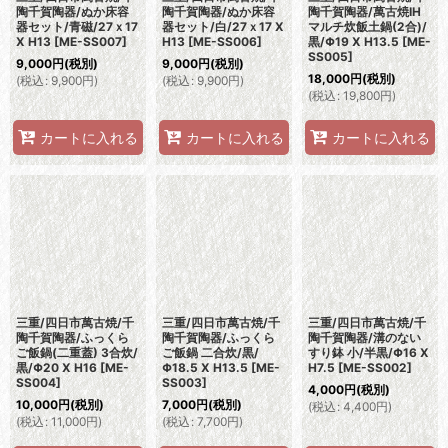
陶千賀陶器/ぬか床容
陶千賀陶器/ぬか床容
陶千賀陶器/萬古焼IH
器セット/青磁/27ｘ17
器セット/白/27ｘ17 X
マルチ炊飯土鍋(2合)/
X H13
[
ME-SS007
]
H13
[
ME-SS006
]
黒/Φ19 X H13.5
[
ME-
SS005
]
9,000
円
(税別)
9,000
円
(税別)
18,000
円
(税別)
(
税込
:
9,900
円
)
(
税込
:
9,900
円
)
(
税込
:
19,800
円
)
カートに入れる
カートに入れる
カートに入れる
三重/四日市萬古焼/千
三重/四日市萬古焼/千
三重/四日市萬古焼/千
陶千賀陶器/ふっくら
陶千賀陶器/ふっくら
陶千賀陶器/溝のない
ご飯鍋(二重蓋) 3合炊/
ご飯鍋 二合炊/黒/
すり鉢 小/半黒/Φ16 X
黒/Φ20 X H16
[
ME-
Φ18.5 X H13.5
[
ME-
H7.5
[
ME-SS002
]
SS004
]
SS003
]
4,000
円
(税別)
10,000
円
(税別)
7,000
円
(税別)
(
税込
:
4,400
円
)
(
税込
:
11,000
円
)
(
税込
:
7,700
円
)