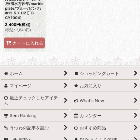
房/清水万佐年/marble
plate/ブルー/ピンク/
Φ12.5 X H2
[
TB-
CY1004
]
2,400
円
(税別)
(
税込
:
2,640
円
)
カートに入れる
ホーム
ショッピングカート
マイページ
お気に入り
最近チェックしたアイテ
What's New
ム
Item Ranking
カレンダー
うつわの記事を読む
おすすめ商品
ご利用案内
FAQ(よくある質問)