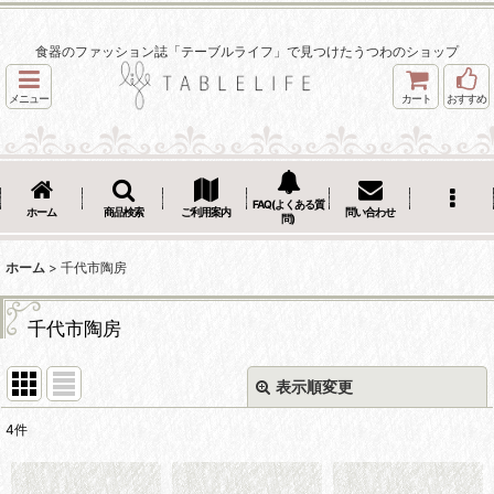
食器のファッション誌「テーブルライフ」で見つけたうつわのショップ
メニュー
カート
おすすめ
FAQ(よくある質
ホーム
商品検索
ご利用案内
問い合わせ
問)
ホーム
>
千代市陶房
千代市陶房
表示順変更
閉じる
4
件
表示数
: