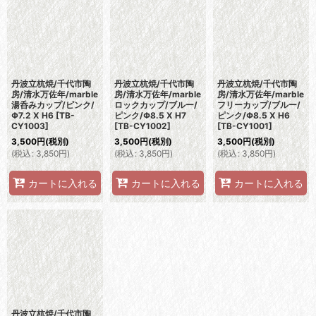
並び順
:
絞り込む
丹波立杭焼/千代市陶
丹波立杭焼/千代市陶
丹波立杭焼/千代市陶
房/清水万佐年/marble
房/清水万佐年/marble
房/清水万佐年/marble
湯呑みカップ/ピンク/
ロックカップ/ブルー/
フリーカップ/ブルー/
Φ7.2 X H6
[
TB-
ピンク/Φ8.5 X H7
ピンク/Φ8.5 X H6
CY1003
]
[
TB-CY1002
]
[
TB-CY1001
]
3,500
円
(税別)
3,500
円
(税別)
3,500
円
(税別)
(
税込
:
3,850
円
)
(
税込
:
3,850
円
)
(
税込
:
3,850
円
)
カートに入れる
カートに入れる
カートに入れる
丹波立杭焼/千代市陶