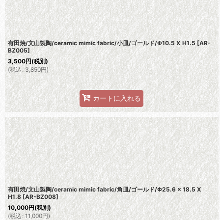
有田焼/文山製陶/ceramic mimic fabric/小皿/ゴールド/Φ10.5 X H1.5
[
AR-
BZ005
]
3,500
円
(税別)
(
税込
:
3,850
円
)
カートに入れる
有田焼/文山製陶/ceramic mimic fabric/角皿/ゴールド/Φ25.6 × 18.5 X
H1.8
[
AR-BZ008
]
10,000
円
(税別)
(
税込
:
11,000
円
)