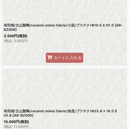
有田焼/文山製陶/ceramic mimic fabric/小皿/プラチナ/Φ10.5 X H1.5
[
AR-
BZ006
]
3,500
円
(税別)
(
税込
:
3,850
円
)
カートに入れる
有田焼/文山製陶/ceramic mimic fabric/角皿/プラチナ/Φ25.6 × 18.5 X
H1.8
[
AR-BZ009
]
10,000
円
(税別)
(
税込
:
11,000
円
)