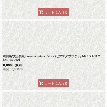
カートに入れる
有田焼/文山製陶/ceramic mimic fabric/ビアマグ/プラチナ/Φ9.4 X H11.7
[
AR-BZ012
]
8,000
円
(税別)
(
税込
:
8,800
円
)
カートに入れる