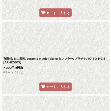
カートに入れる
有田焼/文山製陶/ceramic mimic fabric/タンブラー/プラチナ/Φ7.5 X H9.5
[
AR-BZ003
]
7,000
円
(税別)
(
税込
:
7,700
円
)
カートに入れる