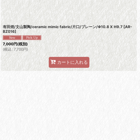
有田焼/文山製陶/ceramic mimic fabric/片口/プレーン/Φ10.8 X H9.7
[
AR-
BZ016
]
7,000
円
(税別)
(
税込
:
7,700
円
)
カートに入れる