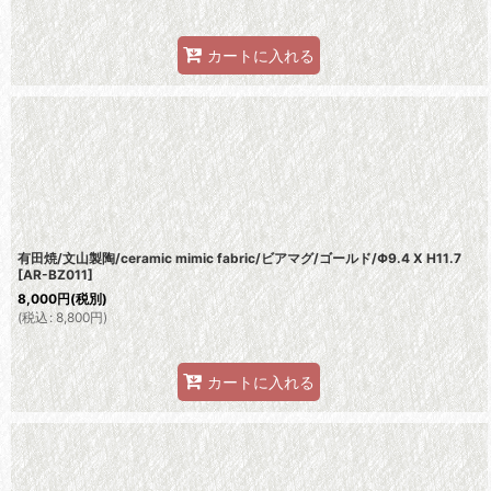
カートに入れる
有田焼/文山製陶/ceramic mimic fabric/ビアマグ/ゴールド/Φ9.4 X H11.7
[
AR-BZ011
]
8,000
円
(税別)
(
税込
:
8,800
円
)
カートに入れる