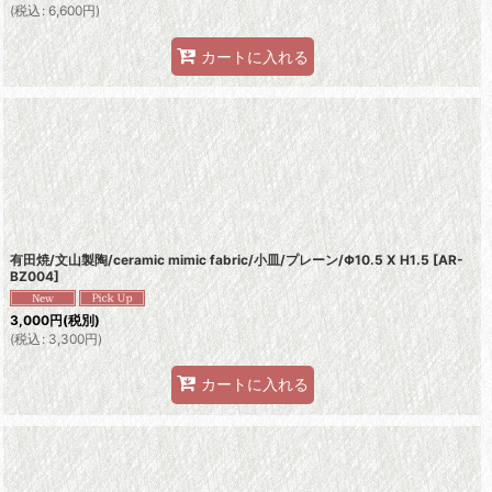
(
税込
:
6,600
円
)
カートに入れる
有田焼/文山製陶/ceramic mimic fabric/小皿/プレーン/Φ10.5 X H1.5
[
AR-
BZ004
]
3,000
円
(税別)
(
税込
:
3,300
円
)
カートに入れる