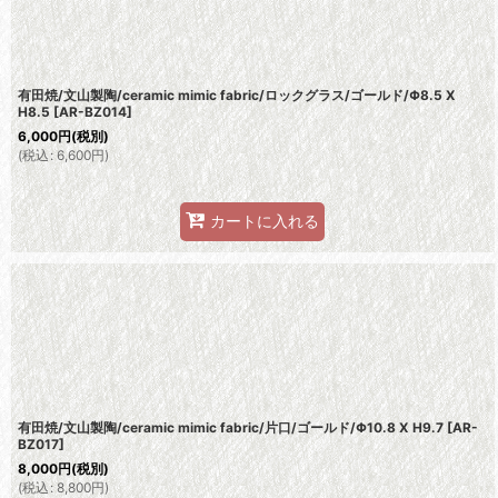
有田焼/文山製陶/ceramic mimic fabric/ロックグラス/ゴールド/Φ8.5 X
H8.5
[
AR-BZ014
]
6,000
円
(税別)
(
税込
:
6,600
円
)
カートに入れる
有田焼/文山製陶/ceramic mimic fabric/片口/ゴールド/Φ10.8 X H9.7
[
AR-
BZ017
]
8,000
円
(税別)
(
税込
:
8,800
円
)