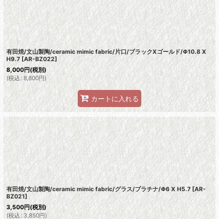
絞り込む
有田焼/文山製陶/ceramic mimic fabric/片口/ブラックXゴールド/Φ10.8 X
H9.7
[
AR-BZ022
]
8,000
円
(税別)
(
税込
:
8,800
円
)
カートに入れる
有田焼/文山製陶/ceramic mimic fabric/グラス/プラチナ/Φ6 X H5.7
[
AR-
BZ021
]
3,500
円
(税別)
(
税込
:
3,850
円
)