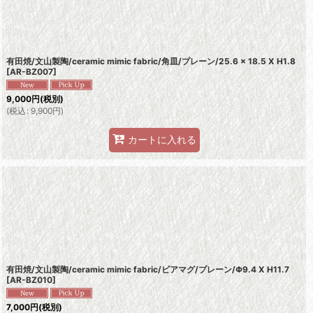
有田焼/文山製陶/ceramic mimic fabric/角皿/プレーン/25.6 × 18.5 X H1.8
[
AR-BZ007
]
9,000
円
(税別)
(
税込
:
9,900
円
)
カートに入れる
有田焼/文山製陶/ceramic mimic fabric/ビアマグ/プレーン/Φ9.4 X H11.7
[
AR-BZ010
]
7,000
円
(税別)