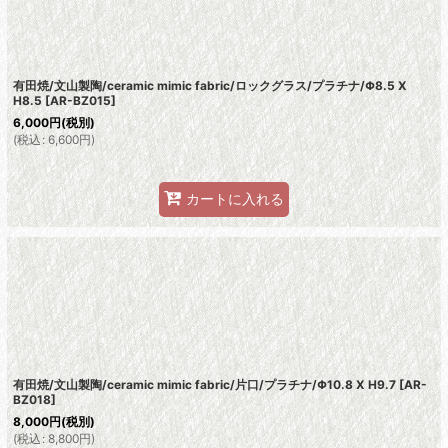
有田焼/文山製陶/ceramic mimic fabric/ロックグラス/プラチナ/Φ8.5 X
H8.5
[
AR-BZ015
]
6,000
円
(税別)
(
税込
:
6,600
円
)
カートに入れる
有田焼/文山製陶/ceramic mimic fabric/片口/プラチナ/Φ10.8 X H9.7
[
AR-
BZ018
]
8,000
円
(税別)
(
税込
:
8,800
円
)