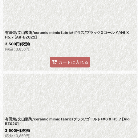
並び順
:
有田焼/文山製陶/ceramic mimic fabric/グラス/ブラックXゴールド/Φ6 X
H5.7
[
AR-BZ022
]
3,500
円
(税別)
(
税込
:
3,850
円
)
カートに入れる
有田焼/文山製陶/ceramic mimic fabric/グラス/ゴールド/Φ6 X H5.7
[
AR-
BZ020
]
3,500
円
(税別)
(
税込
:
3,850
円
)