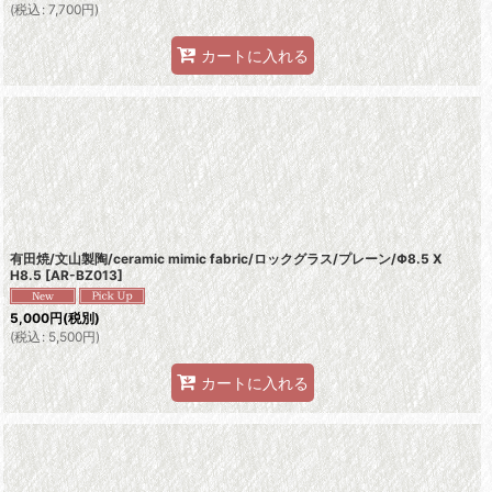
(
税込
:
7,700
円
)
カートに入れる
有田焼/文山製陶/ceramic mimic fabric/ロックグラス/プレーン/Φ8.5 X
H8.5
[
AR-BZ013
]
5,000
円
(税別)
(
税込
:
5,500
円
)
カートに入れる