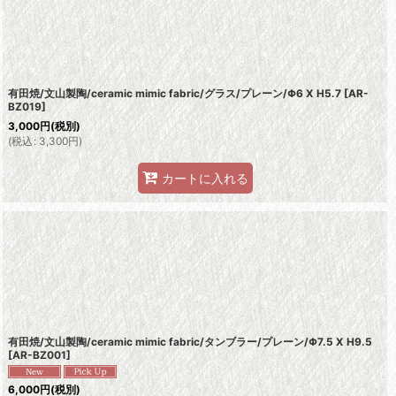
有田焼/文山製陶/ceramic mimic fabric/グラス/プレーン/Φ6 X H5.7
[
AR-
BZ019
]
3,000
円
(税別)
(
税込
:
3,300
円
)
カートに入れる
有田焼/文山製陶/ceramic mimic fabric/タンブラー/プレーン/Φ7.5 X H9.5
[
AR-BZ001
]
6,000
円
(税別)