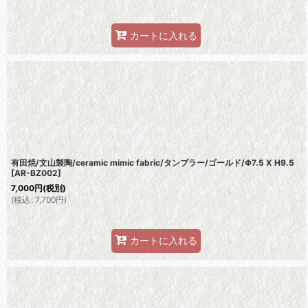
カートに入れる
有田焼/文山製陶/ceramic mimic fabric/タンブラー/ゴールド/Φ7.5 X H9.5
[
AR-BZ002
]
7,000
円
(税別)
(
税込
:
7,700
円
)
カートに入れる