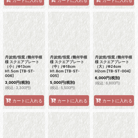
カートに入れる
カートに入れる
カートに入れる
丹波焼/悟窯 /幾何学模
丹波焼/悟窯 /幾何学模
丹波焼/悟窯 /幾何学模
様 スクエアプレート
様 スクエアプレート
様 スクエアプレート
（小）/Φ13cm
（中）/Φ18cm
（大）/Φ24cm
H1.5cm
[
TB-ST-
H1.8cm
[
TB-ST-
H2cm
[
TB-ST-004
]
006
]
005
]
6,000
円
(税別)
3,000
円
(税別)
5,000
円
(税別)
(
税込
:
6,600
円
)
(
税込
:
3,300
円
)
(
税込
:
5,500
円
)
カートに入れる
カートに入れる
カートに入れる