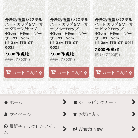
丹波焼/悟窯 /パステル
丹波焼/悟窯 / パステル
丹波焼/悟窯 /パステル
ハート カップ＆ソーサ
ハート カップ＆ソーサ
ハート カップ＆ソーサ
ー グリーン/カップ
ー ブルー/カップ
ー ピンク/カップ
Φ8cm H6cm ソー
Φ8cm H6cm ソー
Φ8cm H6cm ソー
サーΦ15.5cm
サーΦ15.5cm
サーΦ15.5cm
H1.3cm
[
TB-ST-
H1.3cm
[
TB-ST-
H1.3cm
[
TB-ST-001
]
003
]
002
]
7,000
円
(税別)
7,000
円
(税別)
7,000
円
(税別)
(
税込
:
7,700
円
)
(
税込
:
7,700
円
)
(
税込
:
7,700
円
)
カートに入れる
カートに入れる
カートに入れる
ホーム
ショッピングカート
マイページ
お気に入り
最近チェックしたアイテ
What's New
ム