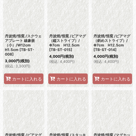
並び順
:
絞り込む
丹波焼/悟窯 /スクウェ
丹波焼/悟窯 /ビアマグ
丹波焼/悟窯 /ビアマグ
アプレート 線象嵌
（縦ストライプ）/
（斜めストライプ）/
（小）/W12cm
Φ7cm H12.5cm
Φ7cm H12.5cm
H1.5cm
[
TB-ST-
[
TB-ST-015
]
[
TB-ST-014
]
008
]
4,000
円
(税別)
4,000
円
(税別)
3,000
円
(税別)
(
税込
:
4,400
円
)
(
税込
:
4,400
円
)
(
税込
:
3,300
円
)
カートに入れる
カートに入れる
カートに入れる
丹波焼/悟窯 /ビアマグ
丹波焼/悟窯 /スタッキ
丹波焼/悟窯 /マグカッ