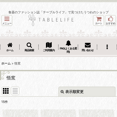
食器のファッション誌「テーブルライフ」で見つけたうつわのショップ
メニュー
カート
おすすめ
FAQ(よくある質
ホーム
商品検索
ご利用案内
問い合わせ
問)
ホーム
>
悟窯
悟窯
表示順変更
閉じる
15
件
表示数
: