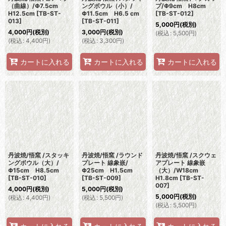
（曲線）/Φ7.5cm
ングボウル（小）/
プ/Φ9cm H8cm
H12.5cm
[
TB-ST-
Φ11.5cm H6.5 cm
[
TB-ST-012
]
013
]
[
TB-ST-011
]
5,000
円
(税別)
4,000
円
(税別)
3,000
円
(税別)
(
税込
:
5,500
円
)
(
税込
:
4,400
円
)
(
税込
:
3,300
円
)
カートに入れる
カートに入れる
カートに入れる
丹波焼/悟窯 /スタッキ
丹波焼/悟窯 /ラウンド
丹波焼/悟窯 /スクウェ
ングボウル（大）/
プレート 線象嵌/
アプレート 線象嵌
Φ15cm H8.5cm
Φ25cm H1.5cm
（大）/W18cm
[
TB-ST-010
]
[
TB-ST-009
]
H1.8cm
[
TB-ST-
007
]
4,000
円
(税別)
5,000
円
(税別)
5,000
円
(税別)
(
税込
:
4,400
円
)
(
税込
:
5,500
円
)
(
税込
:
5,500
円
)