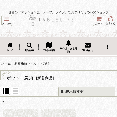
食器のファッション誌「テーブルライフ」で見つけたうつわのショップ
メニュー
カート
おすすめ
FAQ(よくある質
ホーム
商品検索
ご利用案内
問い合わせ
問)
ホーム
>
新着商品
>
ポット・急須
ポット・急須
[
新着商品
]
表示順変更
閉じる
2
件
表示数
: