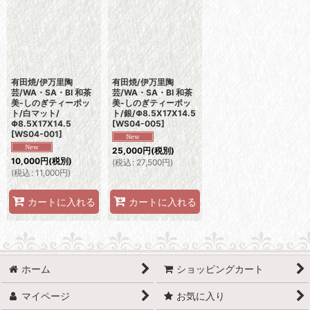
並び順
:
絞り込む
有田焼/伊万里陶
有田焼/伊万里陶
芸/WA・SA・BI 和茶
芸/WA・SA・BI 和茶
美-しのぎティーポッ
美-しのぎティーポッ
ト/白マット/
ト/銀/Φ8.5X17X14.5
Φ8.5X17X14.5
[
WS04-005
]
[
WS04-001
]
25,000
円
(税別)
10,000
円
(税別)
(
税込
:
27,500
円
)
(
税込
:
11,000
円
)
カートに入れる
カートに入れる
ホーム
ショッピングカート
マイページ
お気に入り