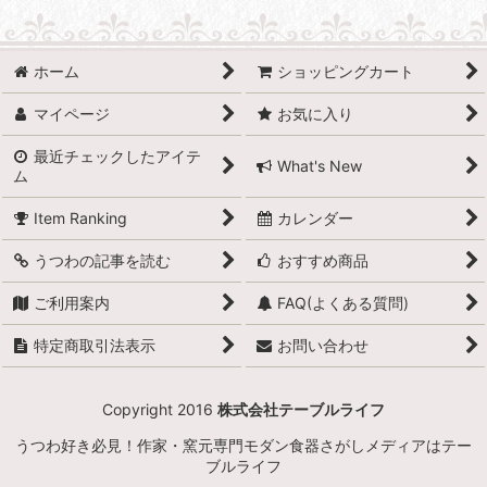
表示数
:
並び順
:
ホーム
ショッピングカート
マイページ
お気に入り
絞り込む
最近チェックしたアイテ
What's New
ム
Item Ranking
カレンダー
うつわの記事を読む
おすすめ商品
ご利用案内
FAQ(よくある質問)
特定商取引法表示
お問い合わせ
Copyright 2016
株式会社テーブルライフ
うつわ好き必見！作家・窯元専門モダン食器さがしメディアはテー
ブルライフ