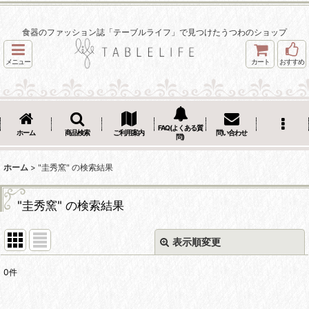
食器のファッション誌「テーブルライフ」で見つけたうつわのショップ
メニュー
カート
おすすめ
FAQ(よくある質
ホーム
商品検索
ご利用案内
問い合わせ
問)
ホーム
>
"圭秀窯"
の
検索結果
"圭秀窯"
の
検索結果
表示順変更
閉じる
0
件
商品検索
: