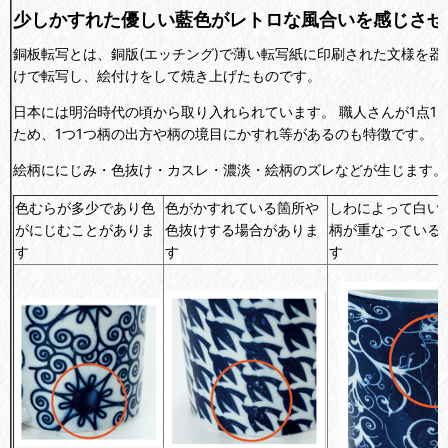
少しかすれた優しい藍色がレトロな風合いを感じさせ
銅板転写とは、銅版(エッチング)で薄い転写紙に印刷された文様を器
けで転写し、絵付けをして焼き上げたものです。
日本には明治時代の頃から取り入れられています。 職人さんが1点1
ため、1つ1つ柄の出方や柄の境目にかすれ等があるのも特徴です。
絵柄ににじみ・色抜け・カスレ・濃淡・絵柄のズレなどが生じます。
色むらが多少であり色
色がかすれている箇所や
しわによって白い
がにじむことがありま
色抜けする場合がありま
柄が重なっている
す
す
す