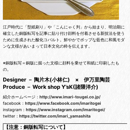
江戸時代に「型紙刷り」や「こんにゃく判」から始まり、明治期に
確立した銅版転写を記事に貼り付け顔料を付着させる新技法を使う
ために生成された酸化コバルト。鮮やかでポップな藍色に和風モダ
ンな文様があいまって日本文化の粋を伝えます。
※銅版転写＝銅版に掘った文様に顔料を乗せて和紙に印刷したも
の。
Designer － 陶片木(小林仁) × 伊万里陶芸
Produce － Work shop Y’sK(諸隈洋介)
紹介ホームページ：
http://www.imari-tougei.co.jp/
facebook：
https://www.facebook.com/imaritogei
instagram：
https://www.instagram.com/imaritogei/
twitter：
https://twitter.com/imari_yamashita
【注意：銅版転写について】