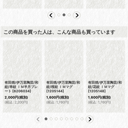
この商品を買った人は、こんな商品も買っています
有田焼/伊万里陶芸/和
有田焼/伊万里陶芸/和
有田焼/伊万里陶芸/和
紋/串紋 ＩＭ半月プレ
紋/桜紋 ＩＭマグ
紋/花紋 ＩＭマグ
ート
[
6206034
]
[
1205144
]
[
1205148
]
2,000
円
(税別)
1,600
円
(税別)
1,600
円
(税別)
(
税込
:
2,200
円
)
(
税込
:
1,760
円
)
(
税込
:
1,760
円
)