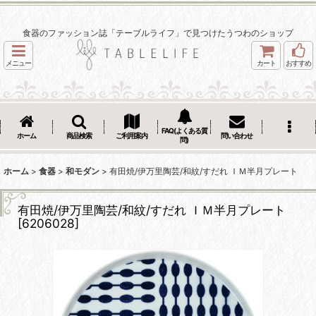
食器のファッション誌「テーブルライフ」で見つけたうつわのショップ
メニュー
カート
おすすめ
FAQ(よくある質
ホーム
商品検索
ご利用案内
問い合わせ
問)
ホーム
>
食器
>
和モダン
>
有田焼/伊万里陶芸/和紋/すだれ ＩＭ半月プレート
有田焼/伊万里陶芸/和紋/すだれ ＩＭ半月プレート
[
6206028
]