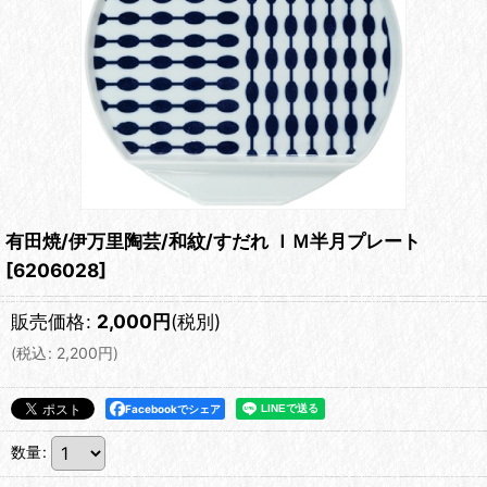
有田焼/伊万里陶芸/和紋/すだれ ＩＭ半月プレート
[
6206028
]
販売価格
:
2,000
円
(税別)
(
税込
:
2,200
円
)
Facebookでシェア
数量
: