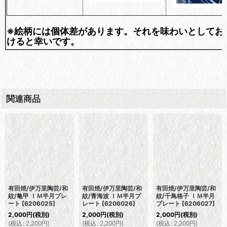
※絵柄には個体差があります。それを味わいとしてお
けると幸いです。
関連商品
有田焼/伊万里陶芸/和
有田焼/伊万里陶芸/和
有田焼/伊万里陶芸/和
紋/亀甲 ＩＭ半月プレ
紋/青海波 ＩＭ半月プ
紋/千鳥格子 ＩＭ半月
ート
[
6206025
]
レート
[
6206026
]
プレート
[
6206027
]
2,000
円
(税別)
2,000
円
(税別)
2,000
円
(税別)
(
税込
:
2,200
円
)
(
税込
:
2,200
円
)
(
税込
:
2,200
円
)