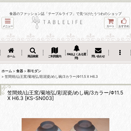
食器のファッション誌「テーブルライフ」で見つけたうつわのショップ
メニュー
カート
おすすめ
FAQ(よくある質
ホーム
商品検索
ご利用案内
問い合わせ
問)
ホーム
>
食器
>
和モダン
>
笠間焼/山王窯/菊地弘/彩泥瓷/めし碗/3カラー/Φ11.5 X H6.3
笠間焼/山王窯/菊地弘/彩泥瓷/めし碗/3カラー/Φ11.5
X H6.3
[
KS-SN003
]