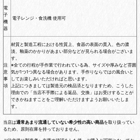
電
子
電子レンジ・食洗機 使用可
機
器
材質と製造工程における性質上、食器の表面の貫入、色の濃
淡、釉薬のかかりがあまい部分などが見られる場合がございま
す。
注
※全ての行程が手作業で行われている為、サイズや厚みなど雰囲
意
気が1つ1つ異なる場合があります。手作りならではの風合いと
事
してお楽しみいただければと思います。
項
上記につきましては製造元の検品済となりますため、こうした
理由での「当店不手際による返品、交換」はお受けすることが
できかねますことをご理解いただけますようお願いいたしま
す。
当店は
通常あまり流通していない希少性の高い商品
を取り扱ってい
るため、原則在庫を持っておりません。