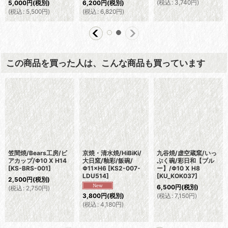
(
税込
:
3,740
円
)
5,000
円
(税別)
6,200
円
(税別)
(
税込
:
5,500
円
)
(
税込
:
6,820
円
)
この商品を買った人は、こんな商品も買っています
笠間焼/Bears工房/ビ
京焼・清水焼/HiBiKi/
九谷焼/虚空蔵窯/いっ
アカップ/Φ10 X H14
大日窯/釉彩/飯碗/
ぷく碗/彩日和【ブル
[
KS-BRS-001
]
Φ11×H6
[
KS2-007-
ー】/Φ10 X H8
LDU514
]
[
KU_KOK037
]
2,500
円
(税別)
6,500
円
(税別)
(
税込
:
2,750
円
)
(
税込
:
7,150
円
)
3,800
円
(税別)
(
税込
:
4,180
円
)