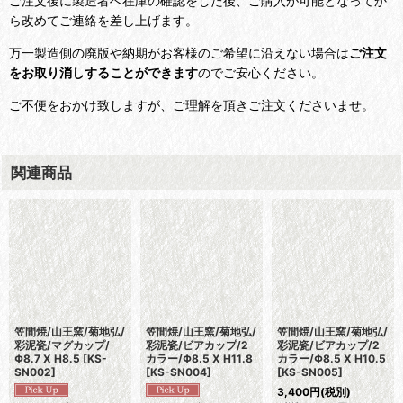
ご注文後に製造者へ在庫の確認をした後、ご購入が可能となってか
ら改めてご連絡を差し上げます。
万一製造側の廃版や納期がお客様のご希望に沿えない場合は
ご注文
をお取り消しすることができます
のでご安心ください。
ご不便をおかけ致しますが、ご理解を頂きご注文くださいませ。
関連商品
笠間焼/山王窯/菊地弘/
笠間焼/山王窯/菊地弘/
笠間焼/山王窯/菊地弘/
彩泥瓷/マグカップ/
彩泥瓷/ビアカップ/2
彩泥瓷/ビアカップ/2
Φ8.7 X H8.5
[
KS-
カラー/Φ8.5 X H11.8
カラー/Φ8.5 X H10.5
SN002
]
[
KS-SN004
]
[
KS-SN005
]
3,400
円
(税別)