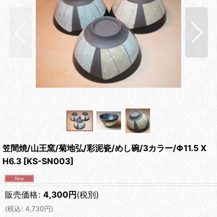
笠間焼/山王窯/菊地弘/彩泥瓷/めし碗/3カラー/Φ11.5 X
H6.3
[
KS-SN003
]
販売価格
:
4,300
円
(税別)
(
税込
:
4,730
円
)