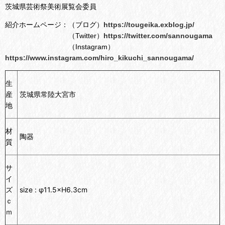
茨城県芸術祭美術展覧会委員
紹介ホームページ：（ブログ）
https://tougeika.exblog.jp/
（Twitter）
https://twitter.com/sannougama
（Instagram）
https://www.instagram.com/hiro_kikuchi_sannougama/
生
産
茨城県常陸大宮市
地
材
陶器
質
サ
イ
ズ
size :
φ
11.5×H6.3cm
ｃ
ｍ