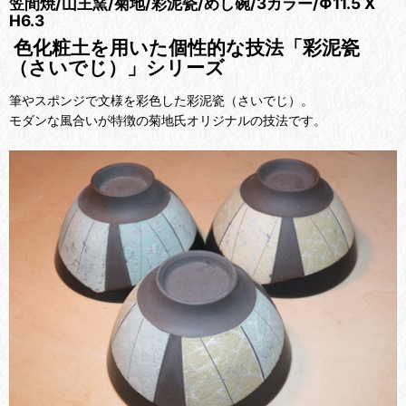
笠間焼/山王窯/菊地/彩泥瓷/めし碗/3カラー/Φ11.5 X
H6.3
色化粧土を用いた個性的な技法「
彩泥瓷
（さいでじ）」シリーズ
筆やスポンジで文様を彩色した彩泥瓷（さいでじ）。
モダンな風合いが特徴の菊地氏オリジナルの技法です。