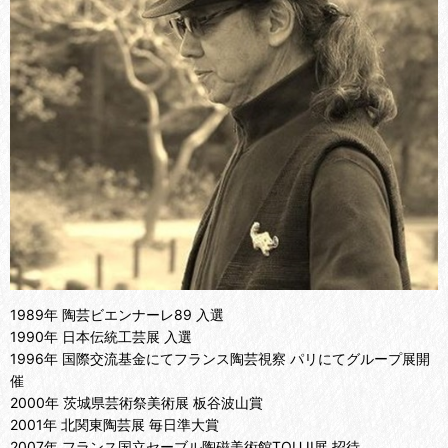
1989年 陶芸ビエンナーレ89 入選
1990年 日本伝統工芸展 入選
1996年 国際交流基金にてフランス陶芸視察 パリにてグループ展開
催
2000年 茨城県芸術祭美術展 板谷波山賞
2001年 北関東陶芸展 毎日準大賞
2007年 フランス国立セーブル陶磁美術館TOUJI展 招待