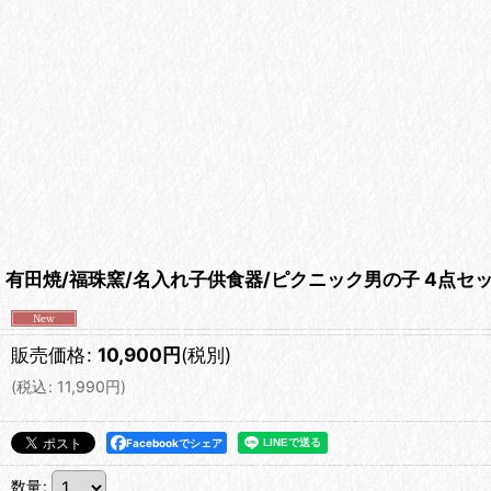
有田焼/福珠窯/名入れ子供食器/ピクニック男の子 4点セッ
販売価格
:
10,900
円
(税別)
(
税込
:
11,990
円
)
Facebookでシェア
数量
: