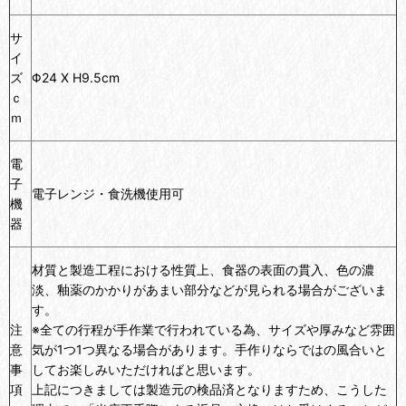
サ
イ
ズ
Φ24 X H9.5cm
ｃ
ｍ
電
子
電子レンジ・食洗機使用可
機
器
材質と製造工程における性質上、食器の表面の貫入、色の濃
淡、釉薬のかかりがあまい部分などが見られる場合がございま
す。
注
※全ての行程が手作業で行われている為、サイズや厚みなど雰囲
意
気が1つ1つ異なる場合があります。手作りならではの風合いと
事
してお楽しみいただければと思います。
項
上記につきましては製造元の検品済となりますため、こうした