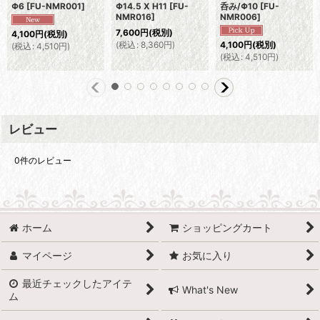
Φ6
[
FU-NMR001
]
Φ14.5 X H11
[
FU-
呑み/Φ10
[
FU-
NMR016
]
NMR006
]
7,600
円
(税別)
4,100
円
(税別)
(
税込
:
8,360
円
)
4,100
円
(税別)
(
税込
:
4,510
円
)
(
税込
:
4,510
円
)
レビュー
0
件のレビュー
ホーム
ショッピングカート
マイページ
お気に入り
最近チェックしたアイテ
What's New
ム