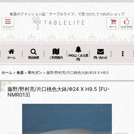
食器のファッション誌「テーブルライフ」で見つけたうつわのショップ
メニュー
カート
おすすめ
FAQ(よくある質
ホーム
商品検索
ご利用案内
問い合わせ
問)
ホーム
>
食器
>
和モダン
>
藤野/野村亮/片口桃色大鉢/Φ24 X H9.5
藤野/野村亮/片口桃色大鉢/Φ24 X H9.5
[
FU-
NMR013
]