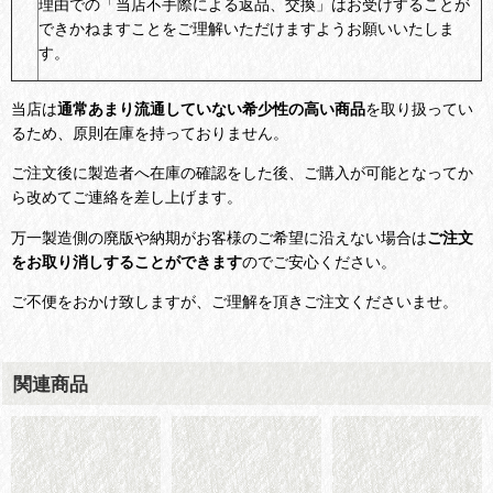
理由での「当店不手際による返品、交換」はお受けすることが
できかねますことをご理解いただけますようお願いいたしま
す。
当店は
通常あまり流通していない希少性の高い商品
を取り扱ってい
るため、原則在庫を持っておりません。
ご注文後に製造者へ在庫の確認をした後、ご購入が可能となってか
ら改めてご連絡を差し上げます。
万一製造側の廃版や納期がお客様のご希望に沿えない場合は
ご注文
をお取り消しすることができます
のでご安心ください。
ご不便をおかけ致しますが、ご理解を頂きご注文くださいませ。
関連商品