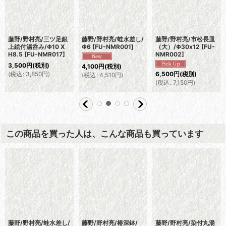
藤野/野村亮/三ツ足銀
藤野/野村亮/蛙水差し/
藤野/野村亮/市松長皿
上絵付湯呑み/Φ10 X
Φ6
[
FU-NMR001
]
（大）/Φ30x12
[
FU-
H8.5
[
FU-NMR017
]
NMR002
]
3,500
円
(税別)
4,100
円
(税別)
(
税込
:
3,850
円
)
6,500
円
(税別)
(
税込
:
4,510
円
)
(
税込
:
7,150
円
)
この商品を買った人は、こんな商品も買っています
藤野/野村亮/蛙水差し/
藤野/野村亮/椿深鉢/
藤野/野村亮/染付丸湯