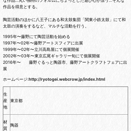
な作品...丸い独特のフォルムにちょっとした遊び心が漂う...そんな
作品を得意とする。
陶芸活動のほかに八王子にある和太鼓集団「関東小鉄太鼓」にて和
太鼓の演奏をするなど、マルチな活動を行う。
1995年〜藤野にて陶芸活動を始める
1997年〜02年〜藤野アートスフィアに出展
1999年〜02年〜立川高島屋にて個展開催
2002年〜03年〜東京広尾ギャラリー旬にて個展開催
2016年〜 藤野ぐるっと陶器市、藤野アートクラフトフェアに出
展
ホームページ:
http://ryotogei.webcrow.jp/index.html
生
産
東京都
地
材
陶器
質