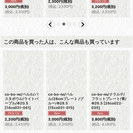
2,300
円
(税別)
(
税込
:
2,530
円
)
3,000
円
(税別)
3,200
円
(税別)
(
税込
:
3,300
円
)
(
税込
:
3,520
円
)
この商品を買った人は、こんな商品も買っています
co-bo-no/ペルル/パ
co-bo-no/ペル
co-bo-no/クラルテ/
スタボウル/ライトパ
ル/28cmプレート /ブ
フラットプレート/青/
ープル/Φ20.5
ルー/Φ28.5
Φ26.5
[
28co022-
[
14co031-041
]
[
15co031-015
]
035
]
2,200
円
(税別)
3,000
円
(税別)
3,800
円
(税別)
(
税込
:
2,420
円
)
(
税込
:
3,300
円
)
(
税込
:
4,180
円
)