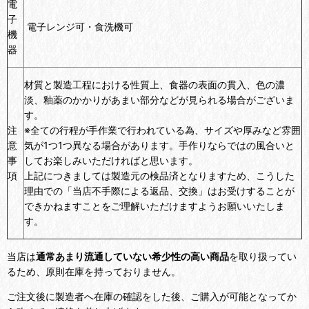
電
子
電子レンジ可・食洗機可
機
器
材質と製造工程における性質上、食器の表面の貫入、色の濃
淡、釉薬のかかりがあまい部分などが見られる場合がございま
す。
注
※全ての行程が手作業で行われている為、サイズや厚みなど雰囲
意
気が1つ1つ異なる場合があります。手作りならではの風合いと
事
してお楽しみいただければと思います。
項
上記につきましては製造元の検品済となりますため、こうした
理由での「当店不手際による返品、交換」はお受けすることが
できかねますことをご理解いただけますようお願いいたしま
す。
当店は
通常あまり流通していない希少性の高い商品
を取り扱ってい
るため、原則在庫を持っておりません。
ご注文後に製造者へ在庫の確認をした後、ご購入が可能となってか