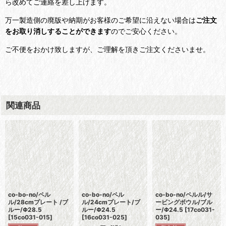
ら改めてご連絡を差し上げます。
万一製造側の廃版や納期がお客様のご希望に沿えない場合は
ご注文
をお取り消しすることができます
のでご安心ください。
ご不便をおかけ致しますが、ご理解を頂きご注文くださいませ。
関連商品
co-bo-no/ペル
co-bo-no/ペル
co-bo-no/ペルル/サ
ル/28cmプレート /ブ
ル/24cmプレート/ブ
ービングボウル/ブル
ルー/Φ28.5
ルー/Φ24.5
ー/Φ24.5
[
17co031-
[
15co031-015
]
[
16co031-025
]
035
]