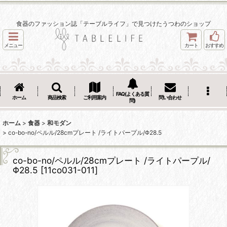
食器のファッション誌「テーブルライフ」で見つけたうつわのショップ
メニュー
カート
おすすめ
FAQ(よくある質
ホーム
商品検索
ご利用案内
問い合わせ
問)
ホーム
>
食器
>
和モダン
>
co-bo-no/ペルル/28cmプレート /ライトパープル/Φ28.5
co-bo-no/ペルル/28cmプレート /ライトパープル/
Φ28.5
[
11co031-011
]