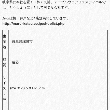
岐阜県に本社を置く（株）丸勝。テーブルウェアフェスティバルで
は「とうしょう窯」として有名な会社です。
かっぱ橋、神戸など4店舗展開しています。
http://maru-katsu.co.jp/shoplist.php
生
産
岐阜県
瑞浪市
地
材
磁器
質
サ
イ
ズ
size :Φ28.5 X H2.5cm
ｃ
ｍ