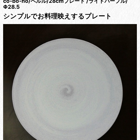
co-bo-no/ペルル/28cmプレート /ライトパープル/
Φ28.5
シンプルでお料理映えするプレート