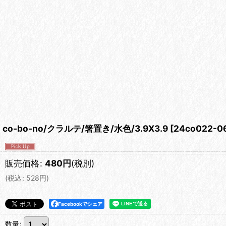
co-bo-no/クラルテ/箸置き/水色/3.9X3.9
[
24co022-0
販売価格
:
480
円
(税別)
(
税込
:
528
円
)
Facebookでシェア
数量
: