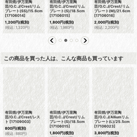
有田焼/伊万里陶
有田焼/伊万里陶
有田焼/伊万里陶
芸/O.C.J/Crest/リム
芸/O.C.J/Crest/リム
芸/O.C.J/Crest/リム
プレート(SS)/15.6cm
プレート(S)/18.5cm
プレート(M)/21.6cm
[
17106014
]
[
17106015
]
[
17106016
]
1,200
円
(税別)
1,800
円
(税別)
2,000
円
(税別)
(
税込
:
1,320
円
)
(
税込
:
1,980
円
)
(
税込
:
2,200
円
)
この商品を買った人は、こんな商品も買っています
有田焼/伊万里陶
有田焼/伊万里陶
有田焼/伊万里陶
芸/O.C.J/Crest/レス
芸/O.C.J/Crest/リム
芸/O.C.J/Alliumリム
ト
[
17109003
]
プレート(S)/18.5cm
プレート(L)/25.5cm
[
17106015
]
[
17106023
]
800
円
(税別)
1,800
円
(税別)
3,800
円
(税別)
(
税込
:
880
円
)