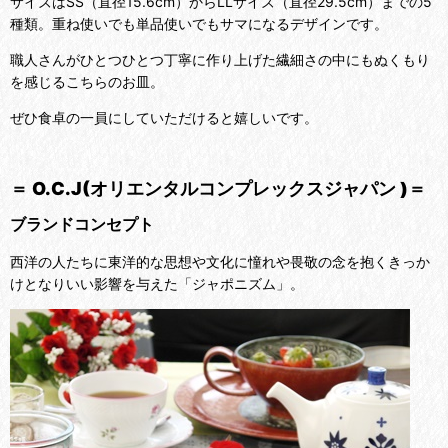
サイズはSS（直径15.6cm）からLLサイズ（直径29.5cm）までの5
種類。重ね使いでも単品使いでもサマになるデザインです。
職人さんがひとつひとつ丁寧に作り上げた繊細さの中にもぬくもり
を感じるこちらのお皿。
ぜひ食卓の一員にしていただけると嬉しいです。
＝ O.C.J(オリエンタルコンプレックスジャパン )＝
ブランドコンセプト
西洋の人たちに東洋的な思想や文化に憧れや畏敬の念を抱くきっか
けとなりいい影響を与えた「ジャポニズム」。