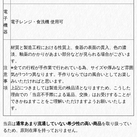
電
子
電子レンジ・食洗機 使用可
機
器
材質と製造工程における性質上、食器の表面の貫入、色の濃
淡、釉薬のかかりがあまい部分などが見られる場合がございま
す。
注
※全ての行程が手作業で行われている為、サイズや厚みなど雰囲
意
気が1つ1つ異なります。手作りならではの風合いとしてお楽し
事
みいただければと思います。
項
上記につきましては製造元の検品済となりますため、こうした
理由での「当店不手際による返品、交換」はお受けすることが
できかねますことをご理解いただけますようお願いいたしま
す。
当店は
通常あまり流通していない希少性の高い商品
を取り扱ってい
るため、原則在庫を持っておりません。