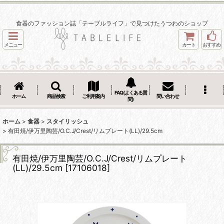
食器のファッション誌「テーブルライフ」で見つけたうつわのショップ
メニュー
カート
おすすめ
FAQ(よくある質
ホーム
商品検索
ご利用案内
問い合わせ
問)
ホーム
>
食器
>
スタイリッシュ
>
有田焼/伊万里陶芸/O.C.J/Crest/リムプレート(LL)/29.5cm
有田焼/伊万里陶芸/O.C.J/Crest/リムプレート
(LL)/29.5cm
[
17106018
]