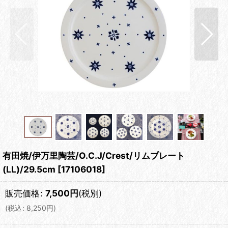
有田焼/伊万里陶芸/O.C.J/Crest/リムプレート
(LL)/29.5cm
[
17106018
]
販売価格
:
7,500
円
(税別)
(
税込
:
8,250
円
)