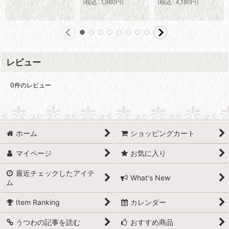
(
税込
:
1,980
円
)
(
税込
:
4,180
円
)
レビュー
0
件のレビュー
ホーム
ショッピングカート
マイページ
お気に入り
最近チェックしたアイテ
What's New
ム
Item Ranking
カレンダー
うつわの記事を読む
おすすめ商品