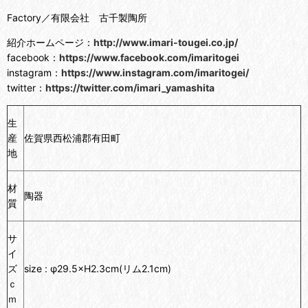
Factory／有限会社 古千製陶所
紹介ホームページ：
http://www.imari-tougei.co.jp/
facebook：
https://www.facebook.com/imaritogei
instagram：
https://www.instagram.com/imaritogei/
twitter：
https://twitter.com/imari_yamashita
生
産
佐賀県西松浦郡有田町
地
材
陶器
質
サ
イ
ズ
size : φ29.5×H2.3cm(リム2.1cm)
ｃ
ｍ