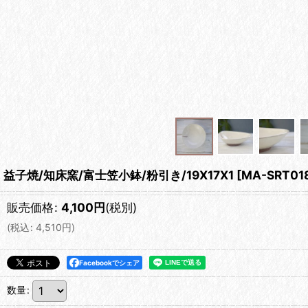
益子焼/知床窯/富士笠小鉢/粉引き/19X17X1
[
MA-SRT01
販売価格
:
4,100
円
(税別)
(
税込
:
4,510
円
)
Facebookでシェア
数量
: