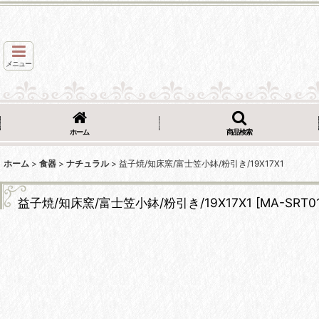
メニュー
ホーム
商品検索
ホーム
>
食器
>
ナチュラル
>
益子焼/知床窯/富士笠小鉢/粉引き/19X17X1
益子焼/知床窯/富士笠小鉢/粉引き/19X17X1
[
MA-SRT0