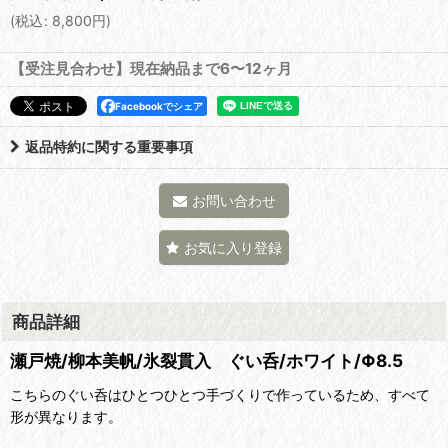
(
税込
:
8,800
円
)
【受注見合わせ】現在納品まで6〜12ヶ月
Facebookでシェア
返品特約に関する重要事項
お問い合わせ
お気に入り登録
商品詳細
瀬戸焼/柳本美帆/氷裂貫入 ぐい呑/ホワイト/Φ8.5
こちらのぐい呑はひとつひとつ手づくりで作っているため、すべて
形が異なります。