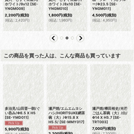
ホワイト/9x12
[
SE-
ホワイト/8x10
[
SE-
ー/Φ23.5
[
SE-
YNGM009
]
YNGM010
]
YNGM011
]
2,200
円
(税別)
1,800
円
(税別)
4,500
円
(税別)
(
税込
:
2,420
円
)
(
税込
:
1,980
円
)
(
税込
:
4,950
円
)
この商品を買った人は、こんな商品も買っています
多治見/山田晋一朗/ぐ
瀬戸焼/エムエムヨシ
瀬戸焼/樽田裕史/光芒
い呑み/Φ6.5 X H5
ハシ/HORITSUKE網茶
ごはん茶碗（大）/白/
[
SE-YMD011
]
碗（大）/Φ15.8 X
Φ14 X H5.7
[
SE-
H5.5/
[
SE-MMY017
]
TRT003
]
7,000
円
(税別)
5,900
円
(税別)
(
税込
:
7,700
円
)
2,200
円
(税別)