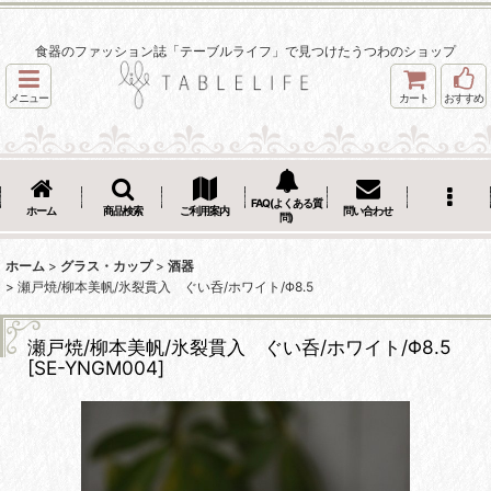
食器のファッション誌「テーブルライフ」で見つけたうつわのショップ
メニュー
カート
おすすめ
FAQ(よくある質
ホーム
商品検索
ご利用案内
問い合わせ
問)
ホーム
>
グラス・カップ
>
酒器
>
瀬戸焼/柳本美帆/氷裂貫入 ぐい呑/ホワイト/Φ8.5
瀬戸焼/柳本美帆/氷裂貫入 ぐい呑/ホワイト/Φ8.5
[
SE-YNGM004
]