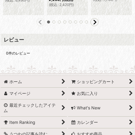
(
税込
:
6,490
円
)
(
税込
:
2,420
円
)
レビュー
0
件のレビュー
ホーム
ショッピングカート
マイページ
お気に入り
最近チェックしたアイテ
What's New
ム
Item Ranking
カレンダー
うつわの記事を読む
おすすめ商品