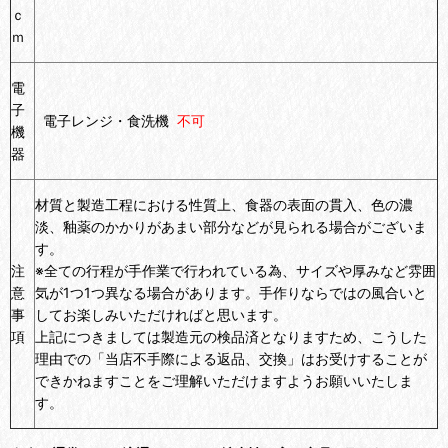
ｃ
ｍ
電
子
電子レンジ・食洗機
不可
機
器
材質と製造工程における性質上、食器の表面の貫入、色の濃
淡、釉薬のかかりがあまい部分などが見られる場合がございま
す。
注
※全ての行程が手作業で行われている為、サイズや厚みなど雰囲
意
気が1つ1つ異なる場合があります。手作りならではの風合いと
事
してお楽しみいただければと思います。
項
上記につきましては製造元の検品済となりますため、こうした
理由での「当店不手際による返品、交換」はお受けすることが
できかねますことをご理解いただけますようお願いいたしま
す。