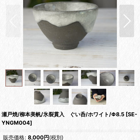
瀬戸焼/柳本美帆/氷裂貫入 ぐい呑/ホワイト/Φ8.5
[
SE-
YNGM004
]
販売価格
:
8,000
円
(税別)