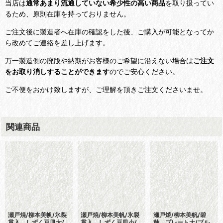
当店は
通常あまり流通していない希少性の高い商品
を取り扱ってい
るため、原則在庫を持っておりません。
ご注文後に製造者へ在庫の確認をした後、ご購入が可能となってか
ら改めてご連絡を差し上げます。
万一製造側の廃版や納期がお客様のご希望に沿えない場合は
ご注文
をお取り消しすることができます
のでご安心ください。
ご不便をおかけ致しますが、ご理解を頂きご注文くださいませ。
関連商品
瀬戸焼/柳本美帆/氷裂
瀬戸焼/柳本美帆/氷裂
瀬戸焼/柳本美帆/碧
貫入 しずく豆皿大/
貫入 しずく豆皿小/
釉 プレート大/ブル