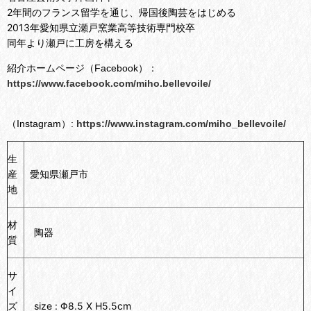
2年間のフランス留学を通じ、帰国後陶芸をはじめる
2013年愛知県立瀬戸窯業高等技術専門校卒
同年より瀬戸に工房を構える
紹介ホームページ（Facebook）：
https://www.facebook.com/miho.bellevoile/
（Instagram）:
https://www.instagram.com/miho_bellevoile/
生
産
愛知県瀬戸市
地
材
陶器
質
サ
イ
ズ
size : Φ8.5 X H5.5cm