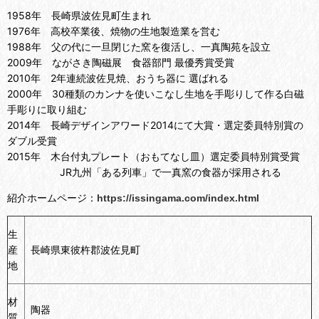
1958年 長崎県波佐見町生まれ
1976年 高校卒業後、焼物の生地製造業を営む
1988年 父の代に一旦閉じた窯を復活し、一真陶苑を設立
2009年 ながさき陶磁展 食器部門 最優秀賞受賞
2010年 2年連続波佐見焼、おうち器に 選ばれる
2000年 30種類のカンナを使いこなし生地を手彫りして作る白磁
手彫りに取り組む
2014年 長崎デザインアワード2014にて大賞・選定委員特別賞の
ダブル受賞
2015年 木台付丸プレート（おもてなし皿）選定委員特別賞受賞
JR九州「ある列車」で一真窯の食器が
採用される
紹介ホームページ：
https://issingama.com/index.html
生
産
長崎県東彼杵郡波佐見町
地
材
陶器
質