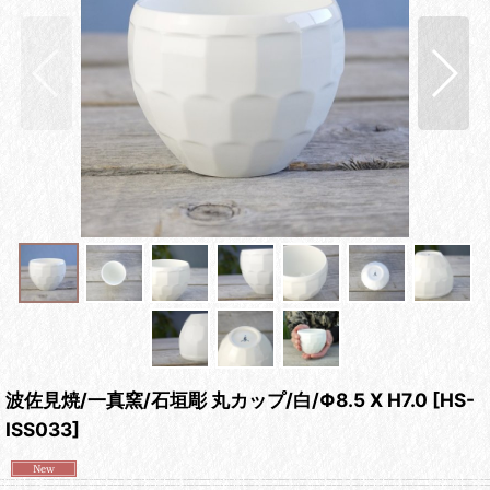
波佐見焼/一真窯/石垣彫 丸カップ/白/Φ8.5 X H7.0
[
HS-
ISS033
]