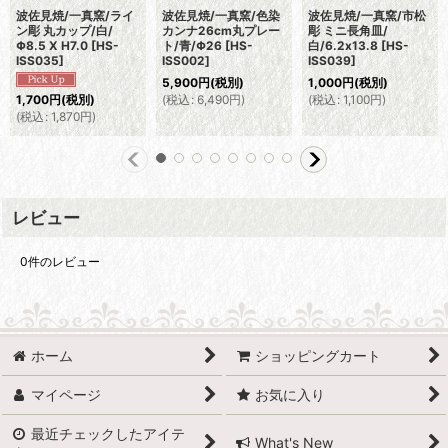
波佐見焼/一真窯/ライ
波佐見焼/一真窯/色染
波佐見焼/一真窯/市松
ン彫 丸カップ/白/
カンナ26cm丸プレー
彫 ミニ長角皿/
Φ8.5 X H7.0
[
HS-
ト/青/Φ26
[
HS-
白/6.2x13.8
[
HS-
ISS035
]
ISS002
]
ISS039
]
5,900
円
(税別)
1,000
円
(税別)
(
税込
:
6,490
円
)
(
税込
:
1,100
円
)
1,700
円
(税別)
(
税込
:
1,870
円
)
レビュー
0
件のレビュー
ホーム
ショッピングカート
マイページ
お気に入り
最近チェックしたアイテ
What's New