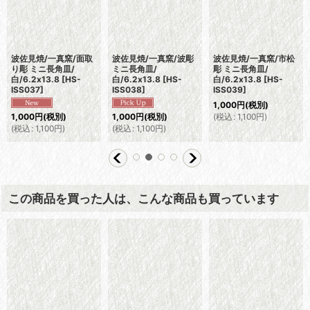
波佐見焼/一真窯/面取
波佐見焼/一真窯/波彫
波佐見焼/一真窯/市松
り彫 ミニ長角皿/
ミニ長角皿/
彫 ミニ長角皿/
白/6.2x13.8
[
HS-
白/6.2x13.8
[
HS-
白/6.2x13.8
[
HS-
ISS037
]
ISS038
]
ISS039
]
1,000
円
(税別)
(
税込
:
1,100
円
)
1,000
円
(税別)
1,000
円
(税別)
(
税込
:
1,100
円
)
(
税込
:
1,100
円
)
この商品を買った人は、こんな商品も買っています