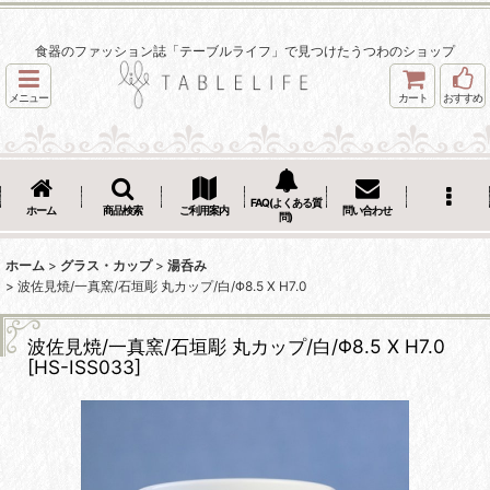
食器のファッション誌「テーブルライフ」で見つけたうつわのショップ
メニュー
カート
おすすめ
FAQ(よくある質
ホーム
商品検索
ご利用案内
問い合わせ
問)
ホーム
>
グラス・カップ
>
湯呑み
>
波佐見焼/一真窯/石垣彫 丸カップ/白/Φ8.5 X H7.0
波佐見焼/一真窯/石垣彫 丸カップ/白/Φ8.5 X H7.0
[
HS-ISS033
]