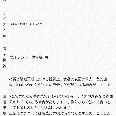
サ
イ
ズ
size : Φ8.5 X H7cm
ｃ
ｍ
電
子
電子レンジ・食洗機
可
機
器
材質と製造工程における性質上、食器の表面の貫入、色の濃
淡、釉薬のかかりがあまい部分などが見られる場合がございま
す。
注
※全ての行程が手作業で行われている為、サイズや厚みなど雰囲
意
気が1つ1つ異なる場合があります。手作りならではの風合いと
事
してお楽しみいただければと思います。
項
上記につきましては製造元の検品済となりますため、こうした