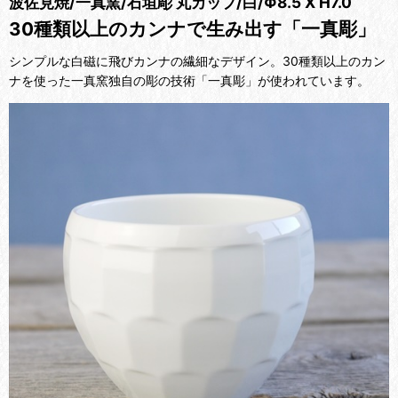
波佐見焼/一真窯/石垣彫 丸カップ/白/Φ8.5 X H7.0
30種類以上のカンナで生み出す「一真彫」
シンプルな白磁に飛びカンナの繊細なデザイン。30種類以上のカン
ナを使った一真窯独自の彫の技術「一真彫」が使われています。