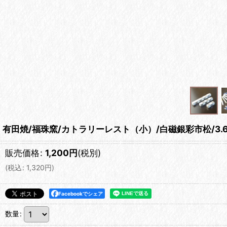
有田焼/福珠窯/カトラリーレスト（小）/白磁銀彩市松/3.6
販売価格
:
1,200
円
(税別)
(
税込
:
1,320
円
)
Facebookでシェア
数量
: