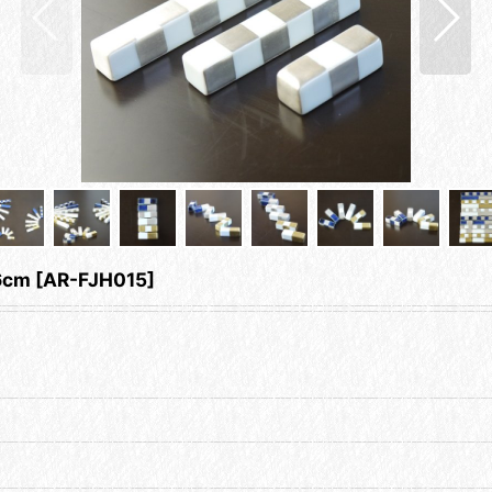
cm
[
AR-FJH015
]