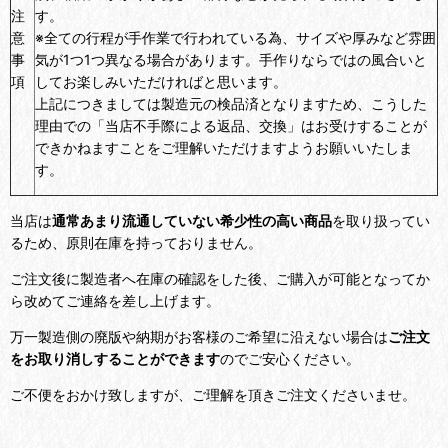
注
す。
意
※全ての行程が手作業で行われている為、サイズや厚みなど雰囲
事
気が1つ1つ異なる場合があります。手作りならではの風合いと
項
してお楽しみいただければと思います。
上記につきましては製造元の検品済となりますため、こうした
理由での「当店不手際による返品、交換」はお受けすることが
できかねますことをご理解いただけますようお願いいたしま
す。
当店は
通常あまり流通していない希少性の高い商品
を取り扱ってい
るため、原則在庫を持っておりません。
ご注文後に製造者へ在庫の確認をした後、ご購入が可能となってか
ら改めてご連絡を差し上げます。
万一製造側の廃版や納期がお客様のご希望に沿えない場合は
ご注文
をお取り消しすることができます
のでご安心ください。
ご不便をおかけ致しますが、ご理解を頂きご注文くださいませ。