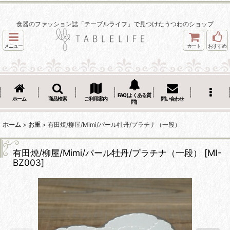
食器のファッション誌「テーブルライフ」で見つけたうつわのショップ
メニュー
カート
おすすめ
FAQ(よくある質
ホーム
商品検索
ご利用案内
問い合わせ
問)
ホーム
>
お重
>
有田焼/柳屋/Mimi/パール牡丹/プラチナ（一段）
有田焼/柳屋/Mimi/パール牡丹/プラチナ（一段）
[
MI-
BZ003
]