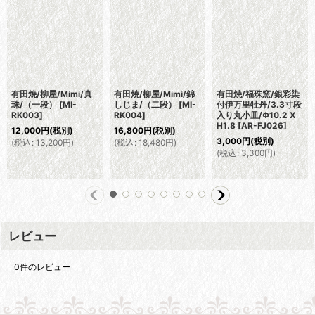
有田焼/柳屋/Mimi/真
有田焼/柳屋/Mimi/錦
有田焼/福珠窯/銀彩染
珠/（一段）
[
MI-
しじま/（二段）
[
MI-
付伊万里牡丹/3.3寸段
RK003
]
RK004
]
入り丸小皿/Φ10.2 X
H1.8
[
AR-FJ026
]
12,000
円
(税別)
16,800
円
(税別)
3,000
円
(税別)
(
税込
:
13,200
円
)
(
税込
:
18,480
円
)
(
税込
:
3,300
円
)
レビュー
0
件のレビュー