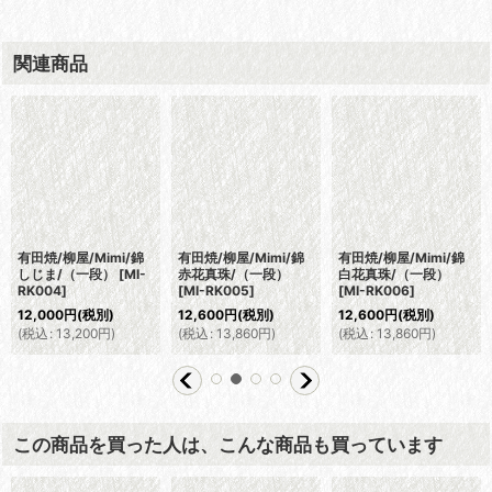
関連商品
有田焼/柳屋/Mimi/錦
有田焼/柳屋/Mimi/錦
有田焼/柳屋/Mimi/錦
しじま/（一段）
[
MI-
赤花真珠/（一段）
白花真珠/（一段）
RK004
]
[
MI-RK005
]
[
MI-RK006
]
12,000
円
(税別)
12,600
円
(税別)
12,600
円
(税別)
(
税込
:
13,200
円
)
(
税込
:
13,860
円
)
(
税込
:
13,860
円
)
この商品を買った人は、こんな商品も買っています