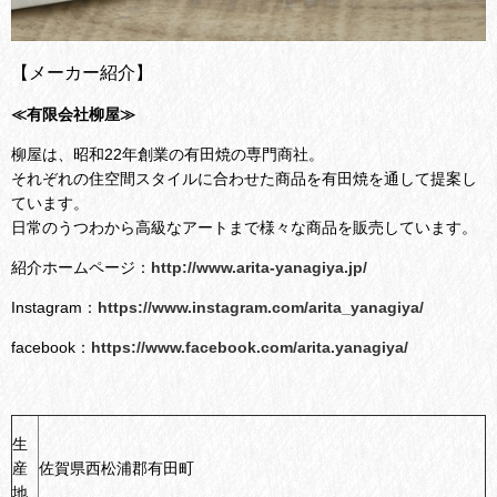
【メーカー紹介】
≪有限会社柳屋≫
柳屋は、昭和22年創業の有田焼の専門商社。
それぞれの住空間スタイルに合わせた商品を有田焼を通して提案し
ています。
日常のうつわから高級なアートまで様々な商品を販売しています。
紹介ホームページ：
http://www.arita-yanagiya.jp/
Instagram：
https://www.instagram.com/arita_yanagiya/
facebook：
https://www.facebook.com/arita.yanagiya/
生
産
佐賀県西松浦郡有田町
地