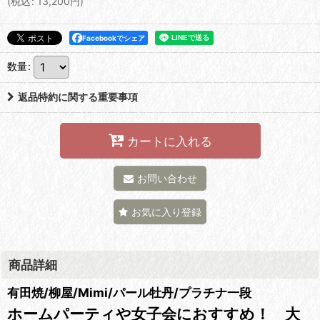
(
税込
:
13,200
円
)
Facebookでシェア
数量
:
返品特約に関する重要事項
カートに入れる
お問い合わせ
お気に入り登録
商品詳細
有田焼/柳屋/Mimi/パール牡丹/プラチナ一段
ホームパーティや女子会におすすめ！ 大