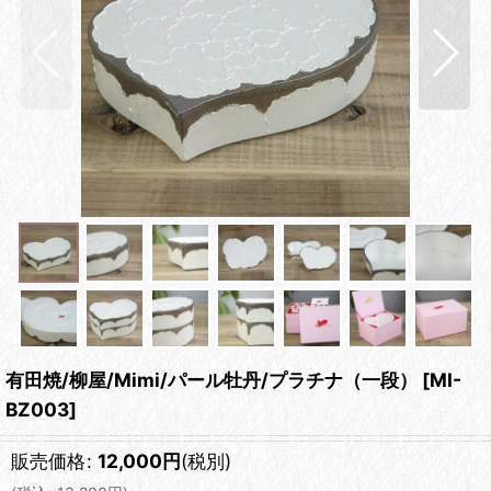
有田焼/柳屋/Mimi/パール牡丹/プラチナ（一段）
[
MI-
BZ003
]
販売価格
:
12,000
円
(税別)