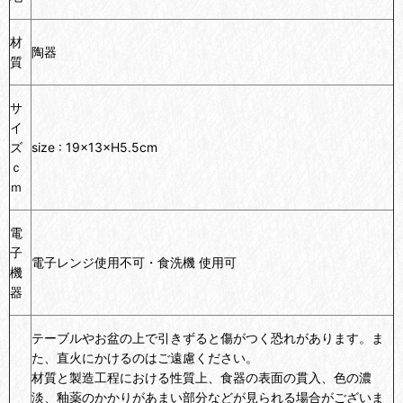
材
陶器
質
サ
イ
ズ
size : 19×13×H5.5cm
ｃ
ｍ
電
子
電子レンジ使用不可・食洗機 使用可
機
器
テーブルやお盆の上で引きずると傷がつく恐れがあります。ま
た、直火にかけるのはご遠慮ください。
材質と製造工程における性質上、食器の表面の貫入、色の濃
淡、釉薬のかかりがあまい部分などが見られる場合がございま