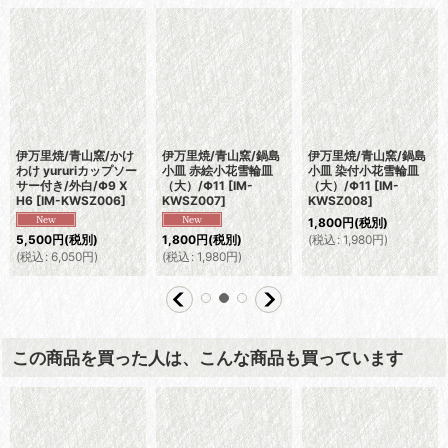
伊万里焼/青山窯/かけ
伊万里焼/青山窯/鍋島
伊万里焼/青山窯/鍋島
わけ yururiカップソー
小皿 赤絵小花雪輪皿
小皿 染付小花雪輪皿
サー付き/外白/Φ9 X
（大）/Φ11
[
IM-
（大）/Φ11
[
IM-
H6
[
IM-KWSZ006
]
KWSZ007
]
KWSZ008
]
1,800
円
(税別)
(
税込
:
1,980
円
)
5,500
円
(税別)
1,800
円
(税別)
(
税込
:
6,050
円
)
(
税込
:
1,980
円
)
この商品を買った人は、こんな商品も買っています