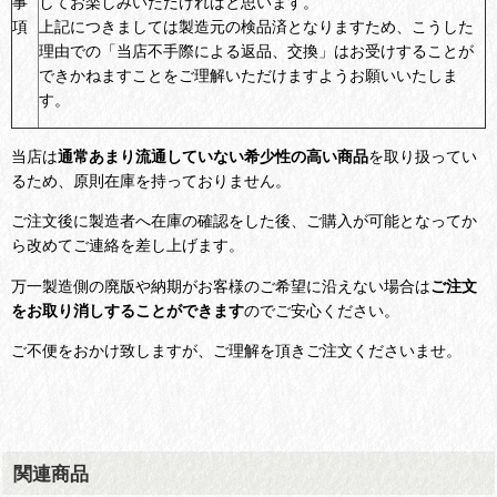
事
してお楽しみいただければと思います。
項
上記につきましては製造元の検品済となりますため、こうした
理由での「当店不手際による返品、交換」はお受けすることが
できかねますことをご理解いただけますようお願いいたしま
す。
当店は
通常あまり流通していない希少性の高い商品
を取り扱ってい
るため、原則在庫を持っておりません。
ご注文後に製造者へ在庫の確認をした後、ご購入が可能となってか
ら改めてご連絡を差し上げます。
万一製造側の廃版や納期がお客様のご希望に沿えない場合は
ご注文
をお取り消しすることができます
のでご安心ください。
ご不便をおかけ致しますが、ご理解を頂きご注文くださいませ。
関連商品