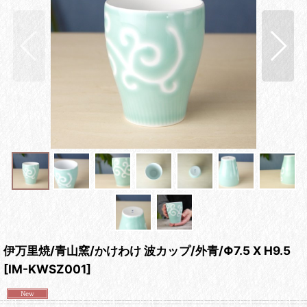
伊万里焼/青山窯/かけわけ 波カップ/外青/Φ7.5 X H9.5
[
IM-KWSZ001
]