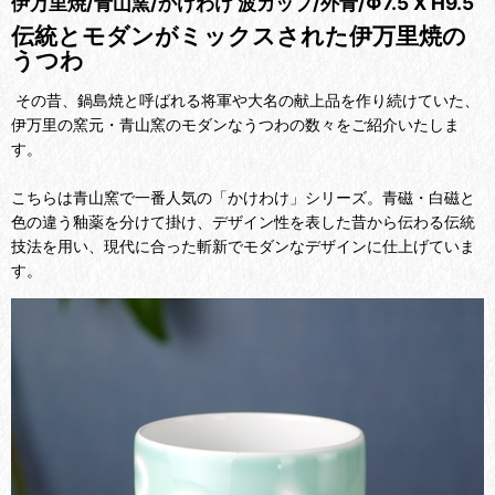
伊万里焼/青山窯/かけわけ 波カップ/外青/Φ7.5 X H9.5
伝統とモダンがミックスされた伊万里焼の
うつわ
その昔、鍋島焼と呼ばれる
将軍や大名の献上品を作り続けていた、
伊万里の窯元・青山窯のモダンなうつわの数々をご紹介いたしま
す。
こちらは青山窯で一番人気の
「かけわけ」シリーズ。青磁・白磁と
色の違う釉薬を分けて掛け、デザイン性を表した昔から伝わる伝統
技法を用い、現代に合った斬新でモダンなデザインに仕上げていま
す。