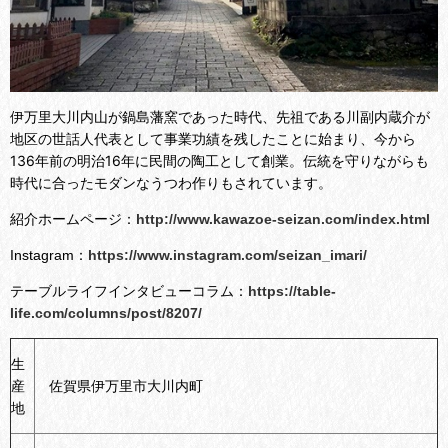
伊万里大川内山が鍋島藩窯であった時代、先祖である川副内蔵介が
地区の世話人代表として事業功績を残したことに始まり、今から
136年前の明治16年に民間の陶工として創業。伝統を守りながらも
時代に合ったモダンなうつわ作りもされています。
紹介ホームページ：
http://www.kawazoe-seizan.com/index.html
Instagram：
https://www.instagram.com/seizan_imari/
テーブルライフインタビューコラム：
https://table-
life.com/columns/post/8207/
生
産
佐賀県伊万里市大川内町
地