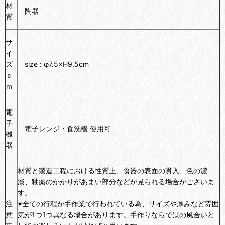
材
陶器
質
サ
イ
ズ
size : φ7.5×H9.5cm
ｃ
ｍ
電
子
電子レンジ・食洗機 使用可
機
器
材質と製造工程における性質上、食器の表面の貫入、色の濃
淡、釉薬のかかりがあまい部分などが見られる場合がございま
す。
注
※全ての行程が手作業で行われている為、サイズや厚みなど雰囲
意
気が1つ1つ異なる場合があります。手作りならではの風合いと