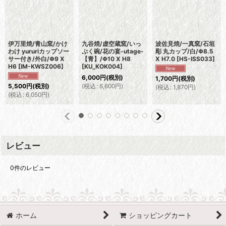
伊万里焼/青山窯/かけ
九谷焼/虚空蔵窯/いっ
波佐見焼/一真窯/石垣
わけ yururiカップソー
ぷく碗/花の宴-utage-
彫 丸カップ/白/Φ8.5
サー付き/外白/Φ9 X
【青】/Φ10 X H8
X H7.0
[
HS-ISS033
]
H6
[
IM-KWSZ006
]
[
KU_KOK004
]
6,000
円
(税別)
1,700
円
(税別)
(
税込
:
6,600
円
)
5,500
円
(税別)
(
税込
:
1,870
円
)
(
税込
:
6,050
円
)
レビュー
0
件のレビュー
ホーム
ショッピングカート