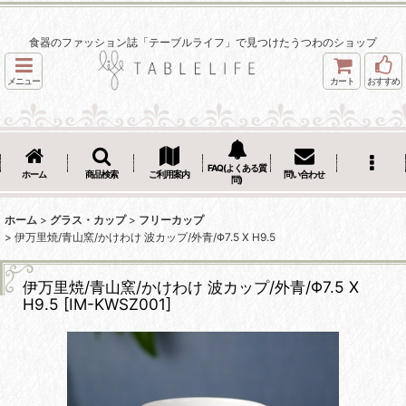
食器のファッション誌「テーブルライフ」で見つけたうつわのショップ
メニュー
カート
おすすめ
FAQ(よくある質
ホーム
商品検索
ご利用案内
問い合わせ
問)
ホーム
>
グラス・カップ
>
フリーカップ
>
伊万里焼/青山窯/かけわけ 波カップ/外青/Φ7.5 X H9.5
伊万里焼/青山窯/かけわけ 波カップ/外青/Φ7.5 X
H9.5
[
IM-KWSZ001
]