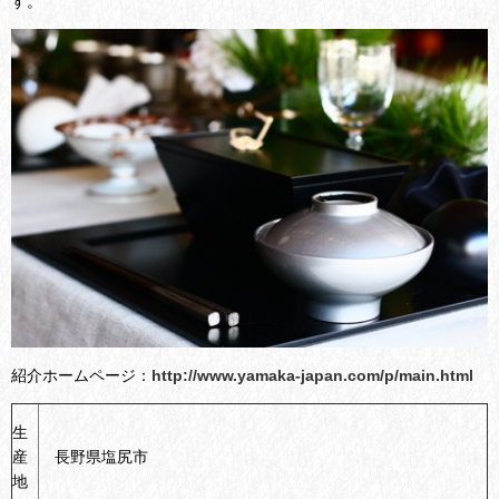
す。
紹介ホームページ：
http://www.yamaka-japan.com/p/main.html
生
産
長野県塩尻市
地