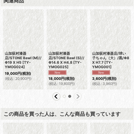
関連商品
山加荻村漆器
山加荻村漆器
山加荻村漆器店/球い
店/STONE Bawl (M)//
店/STONE Bawl (S)//
子ちゃん（大）/黒/Φ8
Φ19 X H5
[
TY-
Φ14.6 X H4.8
[
TY-
X H7.7
[
TY-
YMOG024
]
YMOG025
]
YMOG001
]
19,000
円
(税別)
(
税込
:
20,900
円
)
18,000
円
(税別)
3,600
円
(税別)
(
税込
:
19,800
円
)
(
税込
:
3,960
円
)
この商品を買った人は、こんな商品も買っています