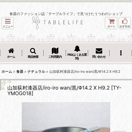
食器のファッション誌「テーブルライフ」で見つけたうつわのショップ
メニュー
カート
おすすめ
FAQ(よくある質
ホーム
商品検索
ご利用案内
問い合わせ
問)
ホーム
>
食器
>
ナチュラル
>
山加荻村漆器店/iro-iro wan/黒/Φ14.2 X H9.2
山加荻村漆器店/iro-iro wan/黒/Φ14.2 X H9.2
[
TY-
YMOG018
]