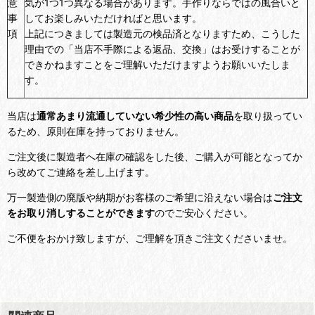
意
気が1つ1つ異なる場合があります。手作りならではの風合いと
事
してお楽しみいただければと思います。
項
上記につきましては製造元の検品済となりますため、こうした
理由での「当店不手際による返品、交換」はお受けすることが
できかねますことをご理解いただけますようお願いいたしま
す。
当店は
通常あまり流通していない希少性の高い商品
を取り扱ってい
るため、原則在庫を持っておりません。
ご注文後に製造者へ在庫の確認をした後、ご購入が可能となってか
ら改めてご連絡を差し上げます。
万一製造側の廃版や納期がお客様のご希望に沿えない場合は
ご注文
をお取り消しすることができます
のでご安心ください。
ご不便をおかけ致しますが、ご理解を頂きご注文くださいませ。