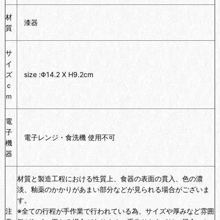
材
漆器
質
サ
イ
ズ
size :Φ14.2 X H9.2cm
ｃ
ｍ
電
子
電子レンジ・食洗機 使用不可
機
器
材質と製造工程における性質上、食器の表面の貫入、色の濃
淡、釉薬のかかりがあまい部分などが見られる場合がございま
す。
注
※全ての行程が手作業で行われている為、サイズや厚みなど雰囲