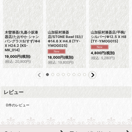
木曽漆器/丸嘉小坂漆
山加荻村漆器
山加荻村漆器店/平椀/
器店/たおやか シャン
店/STONE Bawl (S)//
シルバー/Φ12.5 X H8
パングラスS/すず/Φ4
Φ14.6 X H4.8
[
TY-
[
TY-YMOG015
]
X H24.2
[
KS-
YMOG025
]
MK_014
]
4,800
円
(税別)
19,000
円
(税別)
18,000
円
(税別)
(
税込
:
5,280
円
)
(
税込
:
20,900
円
)
(
税込
:
19,800
円
)
レビュー
0
件のレビュー