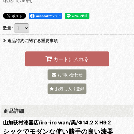
(
税込
:
3,740
円
)
Facebookでシェア
数量
:
返品特約に関する重要事項
カートに入れる
お問い合わせ
お気に入り登録
商品詳細
山加荻村漆器店/iro-iro wan/黒/Φ14.2 X H9.2
シックでモダンな使い勝手の良い漆器