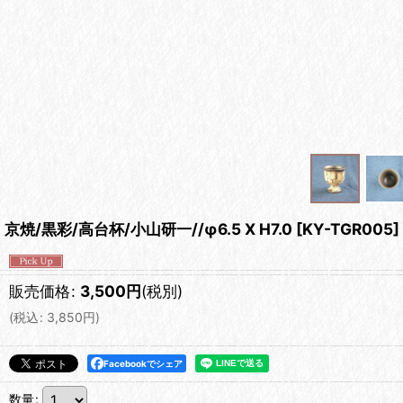
京焼/黒彩/高台杯/小山研一//φ6.5 X H7.0
[
KY-TGR005
]
販売価格
:
3,500
円
(税別)
(
税込
:
3,850
円
)
Facebookでシェア
数量
: