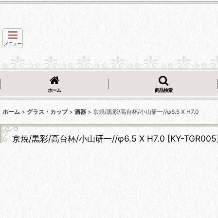
メニュー
ホーム
商品検索
ホーム
>
グラス・カップ
>
酒器
>
京焼/黒彩/高台杯/小山研一//φ6.5 X H7.0
京焼/黒彩/高台杯/小山研一//φ6.5 X H7.0
[
KY-TGR005