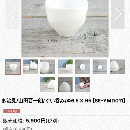
多治見/山田晋一朗/ぐい呑み/Φ6.5 X H5
[
SE-YMD011
]
販売価格
:
5,900
円
(税別)
(
税込
:
6,490
円
)