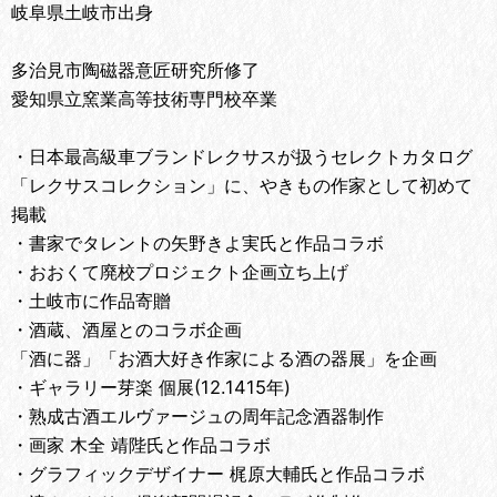
岐阜県土岐市出身
多治見市陶磁器意匠研究所修了
愛知県立窯業高等技術専門校卒業
・日本最高級車ブランドレクサスが扱うセレクトカタログ
「レクサスコレクション」に、やきもの作家として初めて
掲載
・書家でタレントの矢野きよ実氏と作品コラボ
・おおくて廃校プロジェクト企画立ち上げ
・土岐市に作品寄贈
・酒蔵、酒屋とのコラボ企画
「酒に器」「お酒大好き作家による酒の器展」を企画
・ギャラリー芽楽 個展(12.1415年)
・熟成古酒エルヴァージュの周年記念酒器制作
・画家 木全 靖陛氏と作品コラボ
・グラフィックデザイナー 梶原大輔氏と作品コラボ