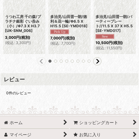
うつわ工房 千の森/プ
多治見/山田晋一朗/徳
多治見/山田晋一朗/パ
ラチナ銀彩 ぐい呑み
利＆花一輪/Φ6.5 X
ーティープレー
（小）/Φ7.3 X H3.7
H15.5
[
SE-YMD018
]
ト//11.5 X 37 X H5.5
[
UK-SNM_006
]
[
SE-YMD017
]
3,000
円
(税別)
7,000
円
(税別)
(
税込
:
3,300
円
)
10,500
円
(税別)
(
税込
:
7,700
円
)
(
税込
:
11,550
円
)
レビュー
0
件のレビュー
ホーム
ショッピングカート
マイページ
お気に入り