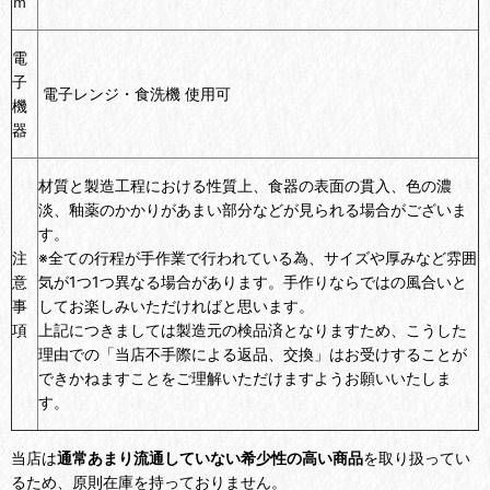
ｍ
電
子
電子レンジ・食洗機 使用可
機
器
材質と製造工程における性質上、食器の表面の貫入、色の濃
淡、釉薬のかかりがあまい部分などが見られる場合がございま
す。
注
※全ての行程が手作業で行われている為、サイズや厚みなど雰囲
意
気が1つ1つ異なる場合があります。手作りならではの風合いと
事
してお楽しみいただければと思います。
項
上記につきましては製造元の検品済となりますため、こうした
理由での「当店不手際による返品、交換」はお受けすることが
できかねますことをご理解いただけますようお願いいたしま
す。
当店は
通常あまり流通していない希少性の高い商品
を取り扱ってい
るため、原則在庫を持っておりません。