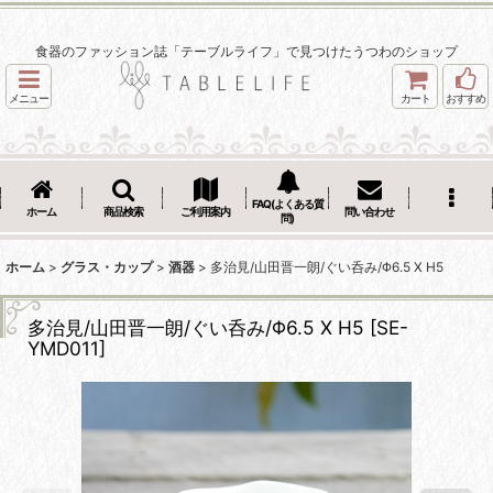
食器のファッション誌「テーブルライフ」で見つけたうつわのショップ
メニュー
カート
おすすめ
FAQ(よくある質
ホーム
商品検索
ご利用案内
問い合わせ
問)
ホーム
>
グラス・カップ
>
酒器
>
多治見/山田晋一朗/ぐい呑み/Φ6.5 X H5
多治見/山田晋一朗/ぐい呑み/Φ6.5 X H5
[
SE-
YMD011
]