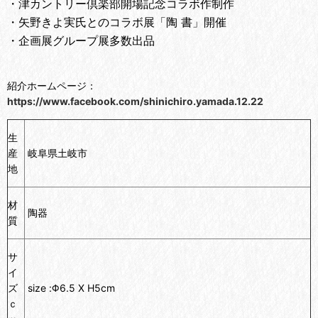
・津カントリー倶楽部開場記念コラボ作制作
・矢野きよ実氏とのコラボ展「陶 書」開催
・企画展グループ展多数出品
紹介ホームページ：
https://www.facebook.com/shinichiro.yamada.12.22
生
産
岐阜県土岐市
地
材
陶器
質
サ
イ
ズ
size :Φ6.5 X H5cm
ｃ