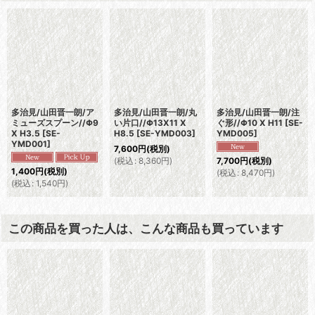
多治見/山田晋一朗/ア
多治見/山田晋一朗/丸
多治見/山田晋一朗/注
ミューズスプーン//Φ9
い片口//Φ13X11 X
ぐ形//Φ10 X H11
[
SE-
X H3.5
[
SE-
H8.5
[
SE-YMD003
]
YMD005
]
YMD001
]
7,600
円
(税別)
(
税込
:
8,360
円
)
7,700
円
(税別)
1,400
円
(税別)
(
税込
:
8,470
円
)
(
税込
:
1,540
円
)
この商品を買った人は、こんな商品も買っています