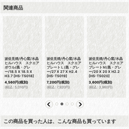
関連商品
波佐見焼/丹心窯/水晶
波佐見焼/丹心窯/水晶
波佐見焼/丹心窯/水晶
ヒルハウス スクエア
ヒルハウス スクエア
ヒルハウス スクエア
ボウル/黒・グレ
プレートＬ/黒・グレ
プレートＭ/黒・グレ
ー/18.5 X 18.5 X
ー/27 X 27 X H2.4
ー/20 X 20 X H2.2
H3.7
[
HS-TS018
]
[
HS-TS019
]
[
HS-TS020
]
4,560
円
(税別)
7,200
円
(税別)
3,600
円
(税別)
(
税込
:
5,016
円
)
(
税込
:
7,920
円
)
(
税込
:
3,960
円
)
この商品を買った人は、こんな商品も買っています