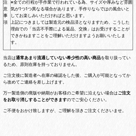
注
※全ての行程が手作業で行われている為、サイズや厚みなど雰囲
意
気が1つ1つ異なる場合があります。手作りならではの風合いと
事
してお楽しみいただければと思います。
項
上記につきましては製造元の検品済となりますため、こうした
理由での「当店不手際による返品、交換」はお受けすることが
できかねますことをご理解いただけますようお願いいたしま
す。
当店は
通常あまり流通していない希少性の高い商品
を取り扱ってい
るため、原則在庫を持っておりません。
ご注文後に製造者へ在庫の確認をした後、ご購入が可能となってか
ら改めてご連絡を差し上げます。
万一製造側の廃版や納期がお客様のご希望に沿えない場合は
ご注文
をお取り消しすることができます
のでご安心ください。
ご不便をおかけ致しますが、ご理解を頂きご注文くださいませ。