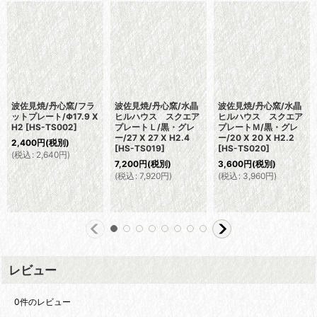
波佐見焼/丹心窯/フラ
波佐見焼/丹心窯/水晶
波佐見焼/丹心窯/水晶
ットプレート/Φ17.9 X
ヒルハウス スクエア
ヒルハウス スクエア
H2
[
HS-TS002
]
プレートＬ/黒・グレ
プレートＭ/黒・グレ
ー/27 X 27 X H2.4
ー/20 X 20 X H2.2
2,400
円
(税別)
[
HS-TS019
]
[
HS-TS020
]
(
税込
:
2,640
円
)
7,200
円
(税別)
3,600
円
(税別)
(
税込
:
7,920
円
)
(
税込
:
3,960
円
)
レビュー
0
件のレビュー