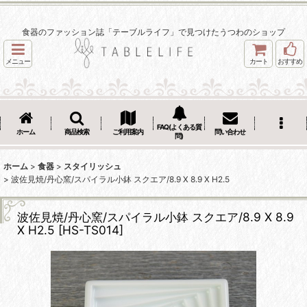
食器のファッション誌「テーブルライフ」で見つけたうつわのショップ
メニュー
カート
おすすめ
FAQ(よくある質
ホーム
商品検索
ご利用案内
問い合わせ
問)
ホーム
>
食器
>
スタイリッシュ
>
波佐見焼/丹心窯/スパイラル小鉢 スクエア/8.9 X 8.9 X H2.5
波佐見焼/丹心窯/スパイラル小鉢 スクエア/8.9 X 8.9
X H2.5
[
HS-TS014
]