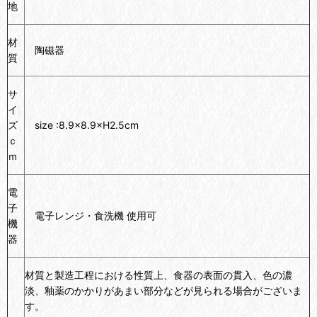
地
材
陶磁器
質
サ
イ
ズ
size :8.9×
8.9×
H2.5cm
ｃ
ｍ
電
子
電子レンジ・食洗機 使用可
機
器
材質と製造工程における性質上、食器の表面の貫入、色の濃
淡、釉薬のかかりがあまい部分などが見られる場合がございま
す。