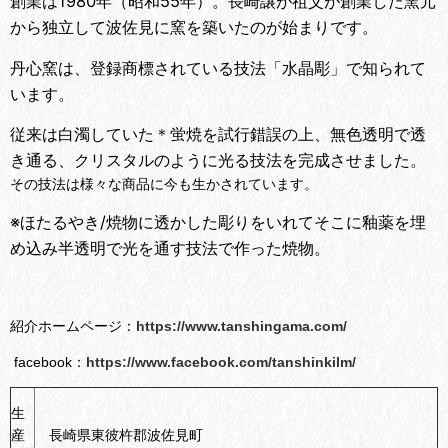
創業は1980年（昭和55年）。長崎譲が祖父が創業した窯元
から独立して波佐見に窯を築いたのが始まりです。
丹心窯は、登録商標されている技法「水晶彫」で知られて
います。
従来は白濁していた＊蛍焼を試行錯誤の上、無色透明で透
き通る、
クリスタルのように光る技法を完成させました。
その技法は様々な商品に今も生かされています。
※ほたるやき/焼物に透かした彫りをいれてそこに釉薬を埋
め込み半透明で光を通す技法で作った焼物。
紹介ホームページ：
https://www.tanshingama.com/
facebook：
https://www.facebook.com/tanshinkilm/
生
産
長崎県東彼杵郡波佐見町