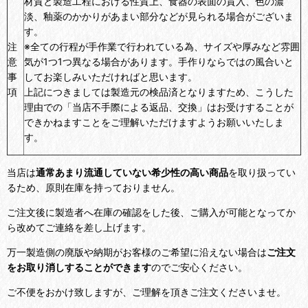
材質と製造工程における性質上、食器の表面の貫入、色の濃
淡、釉薬のかかりがあまい部分などが見られる場合がございま
す。
注
※全ての行程が手作業で行われている為、サイズや厚みなど雰囲
意
気が1つ1つ異なる場合があります。手作りならではの風合いと
事
してお楽しみいただければと思います。
項
上記につきましては製造元の検品済となりますため、こうした
理由での「当店不手際による返品、交換」はお受けすることが
できかねますことをご理解いただけますようお願いいたしま
す。
当店は
通常あまり流通していない希少性の高い商品
を取り扱ってい
るため、原則在庫を持っておりません。
ご注文後に製造者へ在庫の確認をした後、ご購入が可能となってか
ら改めてご連絡を差し上げます。
万一製造側の廃版や納期がお客様のご希望に沿えない場合は
ご注文
をお取り消しすることができます
のでご安心ください。
ご不便をおかけ致しますが、ご理解を頂きご注文くださいませ。