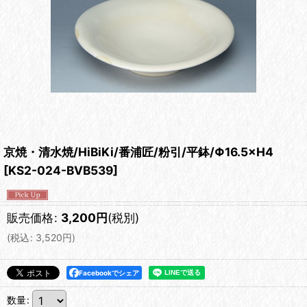
京焼・清水焼/HiBiKi/番浦匠/粉引/平鉢/Φ16.5×H4
[
KS2-024-BVB539
]
販売価格
:
3,200
円
(税別)
(
税込
:
3,520
円
)
Facebookでシェア
数量
: