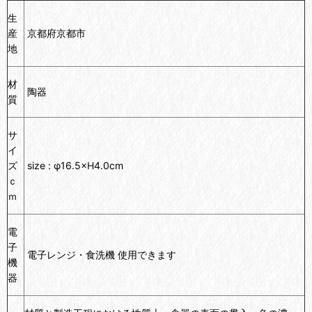
生
産
京都府京都市
地
材
陶器
質
サ
イ
ズ
size :
φ16.5
×H4.0cm
ｃ
ｍ
電
子
電子レンジ・食洗機 使用できます
機
器