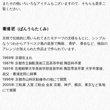
またその他いろいろなアイテムもございますので、そちらも是非ご
覧ください。
番浦 匠（ばんうらたくみ）
京焼で伝統的に用いられてきたモチーフの文様をもとに、シンプル
なうつわからアラベスク風の造形で陶箱、 香炉、 香合など、独自の
アレンジが加えられた作品まで作られています。
1969年 京都生まれ
1987年 京都市立銅駝美術工芸高等学校 陶芸科卒業
1991年 京都精華大学美術学部造形学科 陶芸専攻卒業 大学卒業後、
叔父・番浦史郎に師事
1996年 京都市山科区勧修寺の地にて開窯
2005年 三軌展 入賞 三軌会 会友 京都、神戸、横浜、東京など各地
にて個展