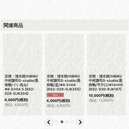
関連商品
京焼・清水焼/HiBiKi/
京焼・清水焼/HiBiKi/
京焼・清水焼/HiBiKi/
中村譲司G-studio/黒
中村譲司G-studio/黒
中村譲司G-studio/黒
柿釉/ぐい呑み/
柿釉/盃/Φ9.5×H4
柿釉/平片口/Φ14×H5
Φ6.5×H4.5
[
KS2-
[
KS2-029-GJK355
]
[
KS2-030-RJK187
]
028-GJK354
]
10,000
円
(税別)
6,000
円
(税別)
(
税込
:
11,000
円
)
6,000
円
(税別)
(
税込
:
6,600
円
)
(
税込
:
6,600
円
)