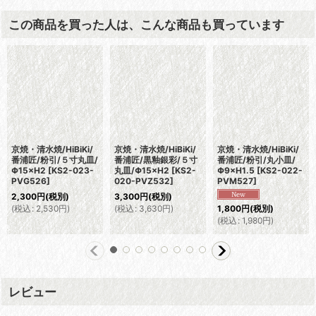
この商品を買った人は、こんな商品も買っています
京焼・清水焼/HiBiKi/
京焼・清水焼/HiBiKi/
京焼・清水焼/HiBiKi/
番浦匠/粉引/５寸丸皿/
番浦匠/黒釉銀彩/５寸
番浦匠/粉引/丸小皿/
Φ15×H2
[
KS2-023-
丸皿/Φ15×H2
[
KS2-
Φ9×H1.5
[
KS2-022-
PVG526
]
020-PVZ532
]
PVM527
]
2,300
円
(税別)
3,300
円
(税別)
(
税込
:
2,530
円
)
(
税込
:
3,630
円
)
1,800
円
(税別)
(
税込
:
1,980
円
)
レビュー