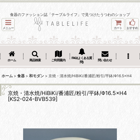
食器のファッション誌「テーブルライフ」で見つけたうつわのショップ
メニュー
カート
おすすめ
FAQ(よくある質
ホーム
商品検索
ご利用案内
問い合わせ
問)
ホーム
>
食器
>
和モダン
>
京焼・清水焼/HiBiKi/番浦匠/粉引/平鉢/Φ16.5×H4
京焼・清水焼/HiBiKi/番浦匠/粉引/平鉢/Φ16.5×H4
[
KS2-024-BVB539
]