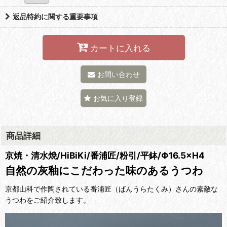
返品特約に関する重要事項
カートに入れる
お問い合わせ
お気に入り登録
商品詳細
京焼・清水焼/HiBiKi/番浦匠/粉引/平鉢/Φ16.5×H4
自然の灰釉にこだわった味のあるうつわ
京都山科で作陶されている番浦匠（ばんうらたくみ）さんの素敵な
うつわをご紹介致します。