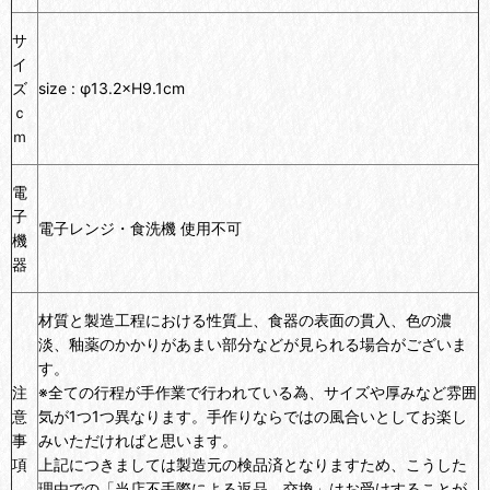
サ
イ
ズ
size : φ13.2×H9.1cm
ｃ
ｍ
電
子
電子レンジ・食洗機 使用不可
機
器
材質と製造工程における性質上、食器の表面の貫入、色の濃
淡、釉薬のかかりがあまい部分などが見られる場合がございま
す。
注
※全ての行程が手作業で行われている為、サイズや厚みなど雰囲
意
気が1つ1つ異なります。手作りならではの風合いとしてお楽し
事
みいただければと思います。
項
上記につきましては製造元の検品済となりますため、こうした
理由での「当店不手際による返品、交換」はお受けすることが