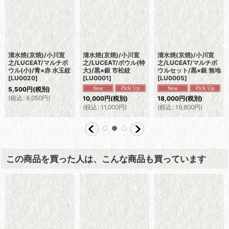
清水焼(京焼)/小川宣
清水焼(京焼)/小川宣
清水焼(京焼)/小川宣
之/LUCEAT/マルチボ
之/LUCEAT/ボウル(特
之/LUCEAT/マルチボ
ウル(小)/青×赤 水玉紋
大)/黒×銀 市松紋
ウルセット/黒×銀 無地
[
LU0020
]
[
LU0001
]
[
LU0005
]
5,500
円
(税別)
(
税込
:
6,050
円
)
10,000
円
(税別)
18,000
円
(税別)
(
税込
:
11,000
円
)
(
税込
:
19,800
円
)
この商品を買った人は、こんな商品も買っています