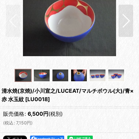
清水焼(京焼)/小川宣之/LUCEAT/マルチボウル(大)/青×
赤 水玉紋
[
LU0018
]
販売価格
:
6,500
円
(税別)
(
税込
:
7,150
円
)
Facebookでシェア