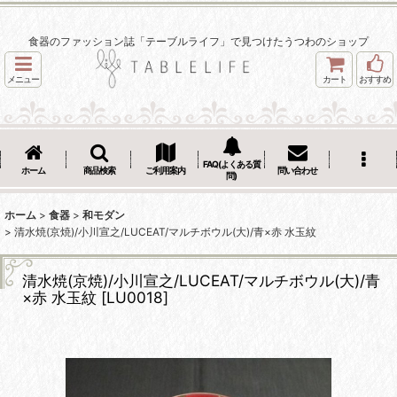
食器のファッション誌「テーブルライフ」で見つけたうつわのショップ
メニュー
カート
おすすめ
FAQ(よくある質
ホーム
商品検索
ご利用案内
問い合わせ
問)
ホーム
>
食器
>
和モダン
>
清水焼(京焼)/小川宣之/LUCEAT/マルチボウル(大)/青×赤 水玉紋
清水焼(京焼)/小川宣之/LUCEAT/マルチボウル(大)/青
×赤 水玉紋
[
LU0018
]