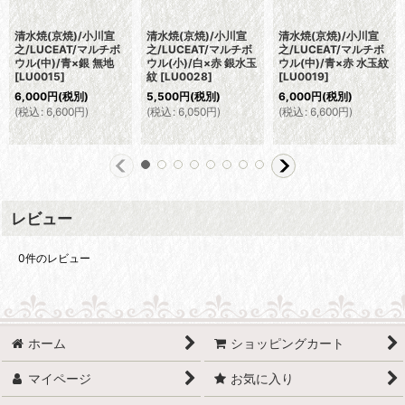
清水焼(京焼)/小川宣
清水焼(京焼)/小川宣
清水焼(京焼)/小川宣
之/LUCEAT/マルチボ
之/LUCEAT/マルチボ
之/LUCEAT/マルチボ
ウル(中)/青×銀 無地
ウル(小)/白×赤 銀水玉
ウル(中)/青×赤 水玉紋
[
LU0015
]
紋
[
LU0028
]
[
LU0019
]
6,000
円
(税別)
5,500
円
(税別)
6,000
円
(税別)
(
税込
:
6,600
円
)
(
税込
:
6,050
円
)
(
税込
:
6,600
円
)
レビュー
0
件のレビュー
ホーム
ショッピングカート
マイページ
お気に入り