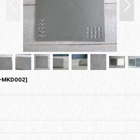
-MKD002
]