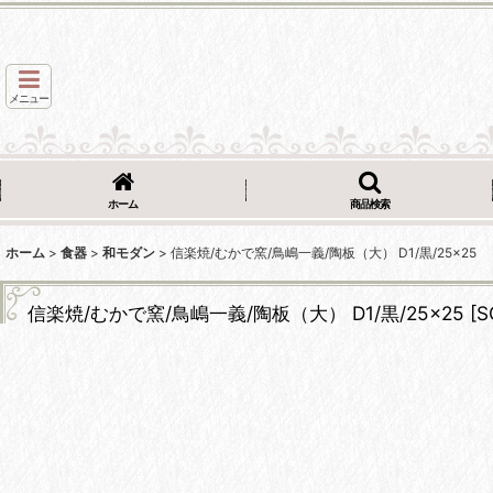
メニュー
ホーム
商品検索
ホーム
>
食器
>
和モダン
>
信楽焼/むかで窯/鳥嶋一義/陶板（大） D1/黒/25×25
信楽焼/むかで窯/鳥嶋一義/陶板（大） D1/黒/25×25
[
S