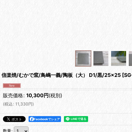
信楽焼/むかで窯/鳥嶋一義/陶板（大） D1/黒/25×25
[
SG
販売価格
:
10,300
円
(税別)
(
税込
:
11,330
円
)
Facebookでシェア
数量
: