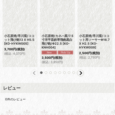
小石原焼/早川窯/ココ
小石原焼/カネハ窯/7.5
小石原焼/早川窯/ココ
ット飛び鉋13 X H5.5
寸洋平皿鉄帯飛鉋黒白
ット用ソーサーΦ16.7
[
KO-HYKW005
]
飛び鉋/Φ22.5
[
KO-
X H2.5
[
KO-
KNH004
]
HYKW009
]
3,700
円
(税別)
2,500
円
(税別)
(
税込
:
4,070
円
)
(
税込
:
2,750
円
)
3,500
円
(税別)
(
税込
:
3,850
円
)
レビュー
0
件のレビュー