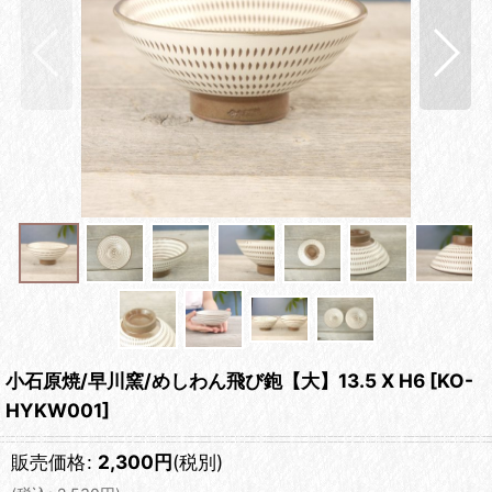
小石原焼/早川窯/めしわん飛び鉋【大】13.5 X H6
[
KO-
HYKW001
]
販売価格
:
2,300
円
(税別)