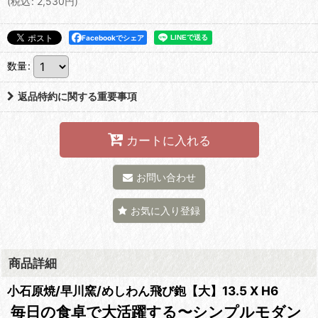
(
税込
:
2,530
円
)
Facebookでシェア
数量
:
返品特約に関する重要事項
カートに入れる
お問い合わせ
お気に入り登録
商品詳細
小石原焼/早川窯/めしわん飛び鉋【大】13.5 X H6
毎日の食卓で大活躍する〜シンプルモダン