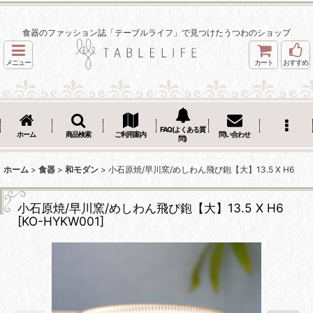
食器のファッション誌「テーブルライフ」で見つけたうつわのショップ
メニュー
カート
おすすめ
FAQ(よくある質
ホーム
商品検索
ご利用案内
問い合わせ
問)
ホーム
>
食器
>
和モダン
>
小石原焼/早川窯/めしわん飛び鉋【大】13.5 X H6
小石原焼/早川窯/めしわん飛び鉋【大】13.5 X H6
[
KO-HYKW001
]