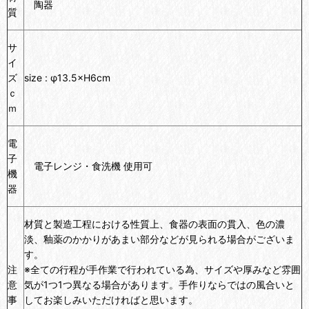
陶器
質
サ
イ
ズ
size : φ13.5×H6cm
ｃ
ｍ
電
子
電子レンジ・食洗機 使用可
機
器
材質と製造工程における性質上、食器の表面の貫入、色の濃
淡、釉薬のかかりがあまい部分などが見られる場合がございま
す。
注
※全ての行程が手作業で行われている為、サイズや厚みなど雰囲
意
気が1つ1つ異なる場合があります。手作りならではの風合いと
事
してお楽しみいただければと思います。