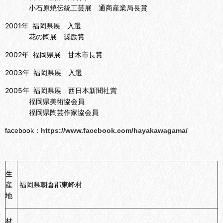
小石原焼伝統工芸展 通商産業局長賞
2001年 福岡県展 入選
花の陶展 奨励賞
2002年 福岡県展 甘木市長賞
2003年 福岡県展 入選
2005年 福岡県展 西日本新聞社賞
福岡県美術協会員
福岡県陶芸作家協会員
facebook：
https://www.facebook.com/hayakawagama/
生
産
福岡県朝倉郡東峰村
地
材