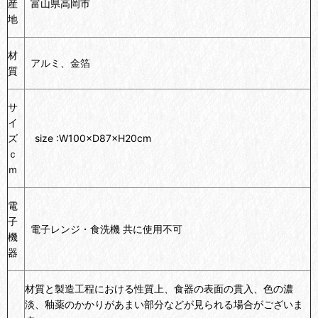
産
富山県高岡市
地
材
アルミ、金箔
質
サ
イ
ズ
size :W100×D87×H20cm
ｃ
ｍ
電
子
電子レンジ・食洗機 共に使用不可
機
器
材質と製造工程における性質上、食器の表面の貫入、色の濃
淡、釉薬のかかりがあまい部分などが見られる場合がございま