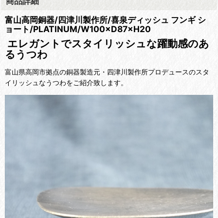
商品詳細
富山高岡銅器/四津川製作所/喜泉ディッシュ フンギ シ
ョート/PLATINUM/W100×D87×H20
エレガントでスタイリッシュな躍動感のあ
るうつわ
富山県高岡市拠点の
銅器製造元・四津川製作所プロデュースのスタ
イリッシュなうつわをご紹介致します。