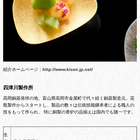
紹介ホームページ：
http://www.kisen.jp.net/
四津川製作所
高岡銅器発祥の地、富山県高岡市金屋町で代々続く銅器製造元。
花
瓶製作からスタートし、
製品の数々は伝統技能継承者による職人の
技をもって作られ、 特に銅製の香炉の品揃えは国内でも随一です。
生