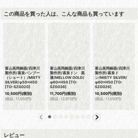
この商品を買った人は、こんな商品も買っています
富山高岡銅器/四津川
富山高岡銅器/四津川
富山高岡銅器/四津川
製作所/喜泉バンブー
製作所/喜泉ドン 黒
製作所/喜泉ド
（ショート）/MISTY
漆/MELLOW GOLD/
ン/MISTY SILVER/
SILVER/φ50×H50
φ60×H50
[
TO-
φ60×H50
[
TO-
[
TO-SZG020
]
SZG036
]
SZG026
]
10,500
円
(税別)
11,700
円
(税別)
10,500
円
(税別)
(
税込
:
11,550
円
)
(
税込
:
12,870
円
)
(
税込
:
11,550
円
)
レビュー