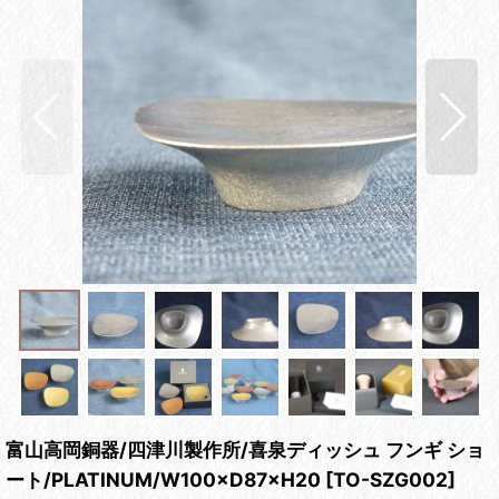
富山高岡銅器/四津川製作所/喜泉ディッシュ フンギ ショ
ート/PLATINUM/W100×D87×H20
[
TO-SZG002
]