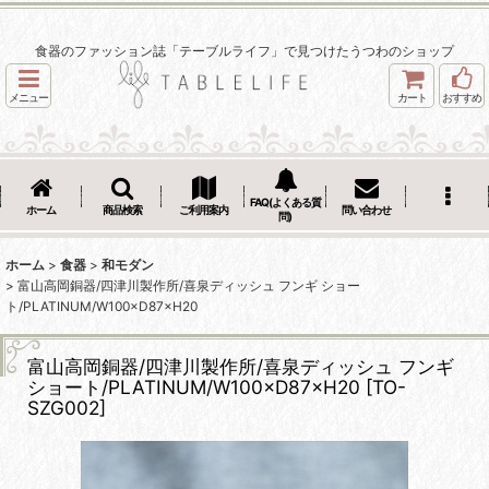
食器のファッション誌「テーブルライフ」で見つけたうつわのショップ
メニュー
カート
おすすめ
FAQ(よくある質
ホーム
商品検索
ご利用案内
問い合わせ
問)
ホーム
>
食器
>
和モダン
>
富山高岡銅器/四津川製作所/喜泉ディッシュ フンギ ショー
ト/PLATINUM/W100×D87×H20
富山高岡銅器/四津川製作所/喜泉ディッシュ フンギ
ショート/PLATINUM/W100×D87×H20
[
TO-
SZG002
]