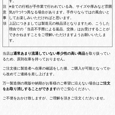
す。
注
※全ての行程が手作業で行われている為、サイズや厚みなど雰囲
意
気が1つ1つ異なる場合があります。手作りならではの風合いと
事
してお楽しみいただければと思います。
項
上記につきましては製造元の検品済となりますため、こうした
理由での「当店不手際による返品、交換」はお受けすることが
できかねますことをご理解いただけますようお願いいたしま
す。
当店は
通常あまり流通していない希少性の高い商品
を取り扱ってい
るため、原則在庫を持っておりません。
ご注文後に製造者へ在庫の確認をした後、ご購入が可能となってか
ら改めてご連絡を差し上げます。
万一製造側の廃版や納期がお客様のご希望に沿えない場合は
ご注文
をお取り消しすることができます
のでご安心ください。
ご不便をおかけ致しますが、ご理解を頂きご注文くださいませ。