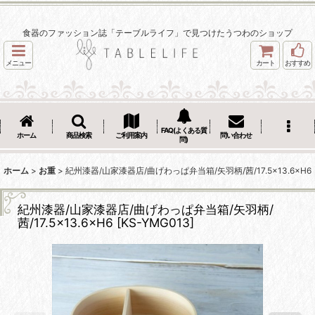
食器のファッション誌「テーブルライフ」で見つけたうつわのショップ
メニュー
カート
おすすめ
FAQ(よくある質
ホーム
商品検索
ご利用案内
問い合わせ
問)
ホーム
>
お重
>
紀州漆器/山家漆器店/曲げわっぱ弁当箱/矢羽柄/茜/17.5×13.6×H6
紀州漆器/山家漆器店/曲げわっぱ弁当箱/矢羽柄/
茜/17.5×13.6×H6
[
KS-YMG013
]