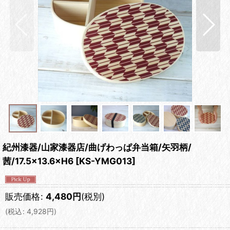
紀州漆器/山家漆器店/曲げわっぱ弁当箱/矢羽柄/
茜/17.5×13.6×H6
[
KS-YMG013
]
販売価格
:
4,480
円
(税別)
(
税込
:
4,928
円
)