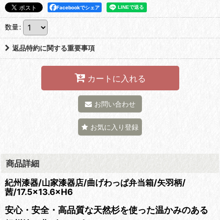
Facebookでシェア
数量
:
返品特約に関する重要事項
カートに入れる
お問い合わせ
お気に入り登録
商品詳細
紀州漆器/山家漆器店/曲げわっぱ弁当箱/矢羽柄/
茜/17.5×13.6×H6
安心・安全・高品質な天然杉を使った温かみのある