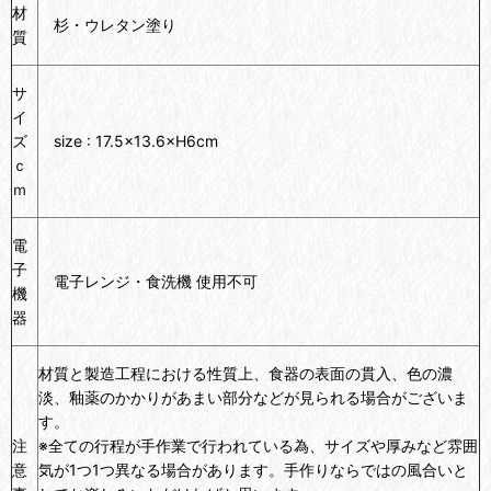
材
杉・ウレタン塗り
質
サ
イ
ズ
size : 17.5×13.6×H6cm
ｃ
ｍ
電
子
電子レンジ・食洗機 使用不可
機
器
材質と製造工程における性質上、食器の表面の貫入、色の濃
淡、釉薬のかかりがあまい部分などが見られる場合がございま
す。
注
※全ての行程が手作業で行われている為、サイズや厚みなど雰囲
意
気が1つ1つ異なる場合があります。手作りならではの風合いと