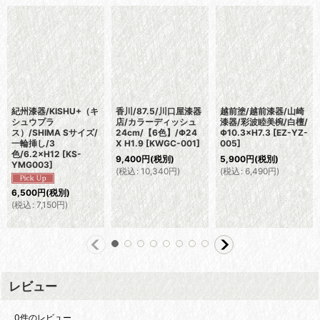
紀州漆器/KISHU+（キ
香川/87.5/川口屋漆器
越前塗/越前漆器/山崎
シュウプラ
店/カラーディッシュ
漆器/彩波睦美椀/白檀/
ス）/SHIMA Sサイズ/
24cm/【6色】/Φ24
Φ10.3×H7.3
[
EZ-YZ-
一輪挿し/3
X H1.9
[
KWGC-001
]
005
]
色/6.2×H12
[
KS-
9,400
円
(税別)
5,900
円
(税別)
YMG003
]
(
税込
:
10,340
円
)
(
税込
:
6,490
円
)
6,500
円
(税別)
(
税込
:
7,150
円
)
レビュー
0
件のレビュー