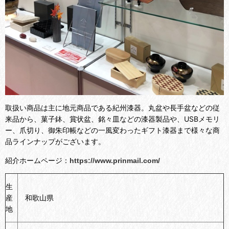
取扱い商品は主に地元商品である紀州漆器。丸盆や長手盆などの従
来品から、菓子鉢、賞状盆、銘々皿などの漆器製品や、USBメモリ
ー、爪切り、御朱印帳などの一風変わったギフト漆器まで様々な商
品ラインナップがございます。
紹介ホームページ：
https://www.prinmail.com/
生
産
和歌山県
地