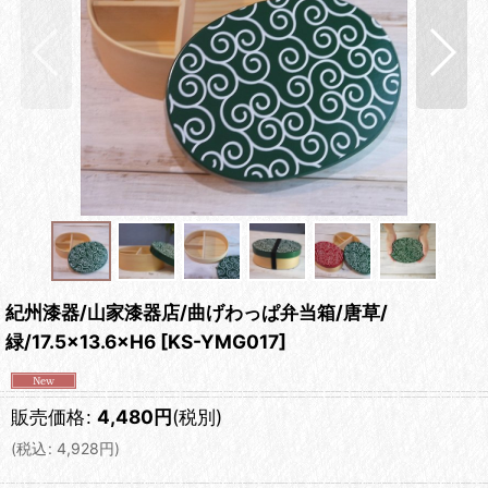
紀州漆器/山家漆器店/曲げわっぱ弁当箱/唐草/
緑/17.5×13.6×H6
[
KS-YMG017
]
販売価格
:
4,480
円
(税別)
(
税込
:
4,928
円
)