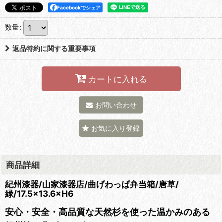
Facebookでシェア
数量
:
返品特約に関する重要事項
カートに入れる
お問い合わせ
お気に入り登録
商品詳細
紀州漆器/山家漆器店/曲げわっぱ弁当箱/唐草/
緑/17.5×13.6×H6
安心・安全・高品質な天然杉を使った温かみのある