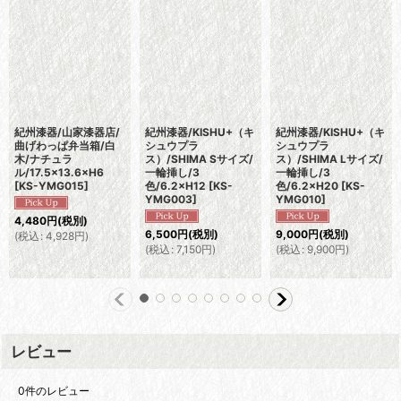
紀州漆器/山家漆器店/
紀州漆器/KISHU+（キ
紀州漆器/KISHU+（キ
曲げわっぱ弁当箱/白
シュウプラ
シュウプラ
木/ナチュラ
ス）/SHIMA Sサイズ/
ス）/SHIMA Lサイズ/
ル/17.5×13.6×H6
一輪挿し/3
一輪挿し/3
[
KS-YMG015
]
色/6.2×H12
[
KS-
色/6.2×H20
[
KS-
YMG003
]
YMG010
]
4,480
円
(税別)
6,500
円
(税別)
9,000
円
(税別)
(
税込
:
4,928
円
)
(
税込
:
7,150
円
)
(
税込
:
9,900
円
)
レビュー
0
件のレビュー