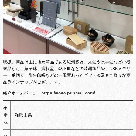
取扱い商品は主に地元商品である紀州漆器。丸盆や長手盆などの従
来品から、菓子鉢、賞状盆、銘々皿などの漆器製品や、USBメモリ
ー、爪切り、御朱印帳などの一風変わったギフト漆器まで様々な商
品ラインナップがございます。
紹介ホームページ：
https://www.prinmail.com/
生
産
和歌山県
地