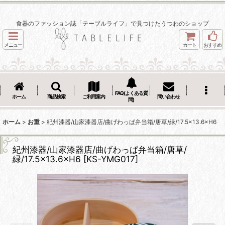
食器のファッション誌「テーブルライフ」で見つけたうつわのショップ
メニュー
カート
おすすめ
FAQ(よくある質
ホーム
商品検索
ご利用案内
問い合わせ
問)
ホーム
>
お重
>
紀州漆器/山家漆器店/曲げわっぱ弁当箱/唐草/緑/17.5×13.6×H6
紀州漆器/山家漆器店/曲げわっぱ弁当箱/唐草/
緑/17.5×13.6×H6
[
KS-YMG017
]