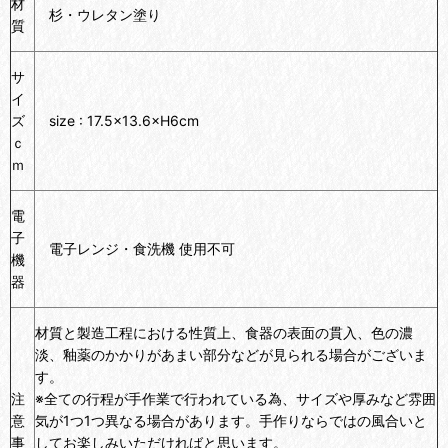
材
杉・ウレタン塗り
質
サ
イ
ズ
size : 17.5×13.6×H6cm
ｃ
ｍ
電
子
電子レンジ・食洗機 使用不可
機
器
材質と製造工程における性質上、食器の表面の貫入、色の濃
淡、釉薬のかかりがあまい部分などが見られる場合がございま
す。
注
※全ての行程が手作業で行われている為、サイズや厚みなど雰囲
意
気が1つ1つ異なる場合があります。手作りならではの風合いと
事
してお楽しみいただければと思います。