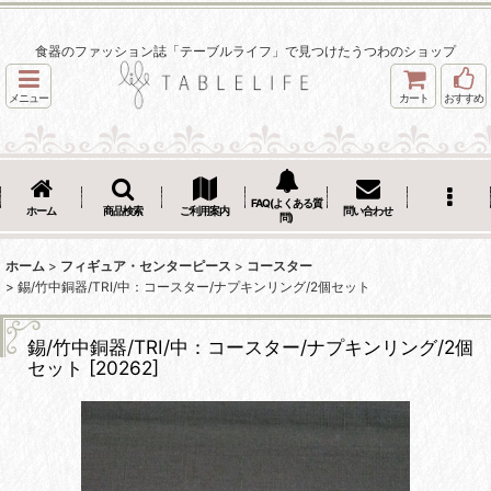
食器のファッション誌「テーブルライフ」で見つけたうつわのショップ
メニュー
カート
おすすめ
FAQ(よくある質
ホーム
商品検索
ご利用案内
問い合わせ
問)
ホーム
>
フィギュア・センターピース
>
コースター
>
錫/竹中銅器/TRI/中：コースター/ナプキンリング/2個セット
錫/竹中銅器/TRI/中：コースター/ナプキンリング/2個
セット
[
20262
]