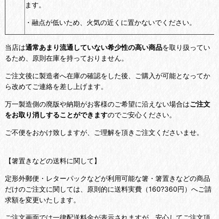
ます。
・融点が低いため、火気の近くに置かないでください。
当店は
通常あまり流通していない希少性の高い商品
を取り扱ってい
るため、原則在庫を持っておりません。
ご注文後に
製造者へ在庫の確認をした後、ご購入が可能となってか
ら改めてご連絡を差し上げます
。
万一製造側の廃版や納期がお客様のご希望に沿えない場合は
ご注文
をお取り消しすることができます
のでご安心ください。
ご不便をおかけ致しますが、ご理解を頂きご注文くださいませ。
【箸置きなどの送料に関して】
定形外郵便・レターパックなどが利用可能な箸・箸置きなどの商品
だけのご注文に関しては、原則的に送料実費（160?360円）へご請
求額を変更いたします。
ご注文画面では一律配送料金が表示されますが、安心してご注文頂