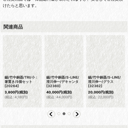
けたらと思います。
関連商品
錫/竹中銅器/TRI/小：
錫/竹中銅器/S-LINE/
錫/竹中銅器/S-LINE/
箸置き/5個セット
澄川伸一/デキャンタ
澄川伸一/グラス
[
20264
]
[
32360
]
[
32362
]
3,800
円
(税別)
40,000
円
(税別)
20,000
円
(税別)
(
税込
:
4,180
円
)
(
税込
:
44,000
円
)
(
税込
:
22,000
円
)