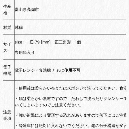
生産
富山県高岡市
地
材質
純錫
size : 一辺 79 [mm] 正三角形 1個
サイ
ズ
専用箱入り
電子
電子レンジ・食洗機 ともに
使用不可
機器
・使用後は柔らかい布またはスポンジで洗ってください。食洗
・錫は柔らかい素材ですので、たわしで洗ったりクレンザーで
いてしまいますのでご注意ください。
注意
・強い衝撃により変形する恐れがありますので落下にはご注意
事項
・冷凍庫には絶対に入れないでください。錫の分子構造が変わ