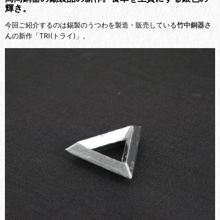
輝き。
今回ご紹介するのは錫製のうつわを製造・販売している
竹中銅器さ
ん
の新作「TRI(トライ)」。