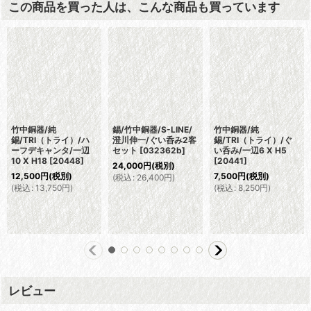
この商品を買った人は、こんな商品も買っています
竹中銅器/純
錫/竹中銅器/S-LINE/
竹中銅器/純
錫/TRI（トライ）/ハ
澄川伸一/ぐい呑み2客
錫/TRI（トライ）/ぐ
ーフデキャンタ/一辺
セット
[
032362b
]
い呑み/一辺6 X H5
10 X H18
[
20448
]
[
20441
]
24,000
円
(税別)
12,500
円
(税別)
7,500
円
(税別)
(
税込
:
26,400
円
)
(
税込
:
13,750
円
)
(
税込
:
8,250
円
)
レビュー