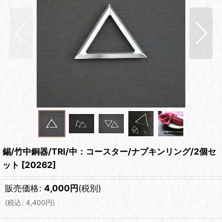
錫/竹中銅器/TRI/中：コースター/ナプキンリング/2個セ
ット
[
20262
]
販売価格
:
4,000
円
(税別)
(
税込
:
4,400
円
)