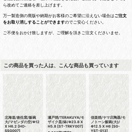
ら改めてご連絡を差し上げます。
万一製造側の廃版や納期がお客様のご希望に沿えない場合は
ご注文
をお取り消しすることができます
のでご安心ください。
ご不便をおかけ致しますが、ご理解を頂きご注文くださいませ。
この商品を買った人は、こんな商品も買っています
北海道/創生窯/飯碗
瀬戸焼/TERAKUYA/モ
信楽焼/ヤマ庄陶器/モ
大/マゼンダの空/Φ12
ザイク皿/鉢/Φ23.8 X
ノトーン飯碗(大)/
X H6.2
[
HO-
H5.8
[
ST-TRKY007
]
Φ12.5 X H6
[
SG-
SSG007
]
YST-013
]