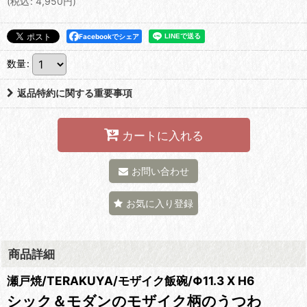
(
税込
:
4,950
円
)
Facebookでシェア
数量
:
返品特約に関する重要事項
カートに入れる
お問い合わせ
お気に入り登録
商品詳細
瀬戸焼/TERAKUYA/モザイク飯碗/Φ11.3 X H6
シック＆モダンのモザイク柄のうつわ