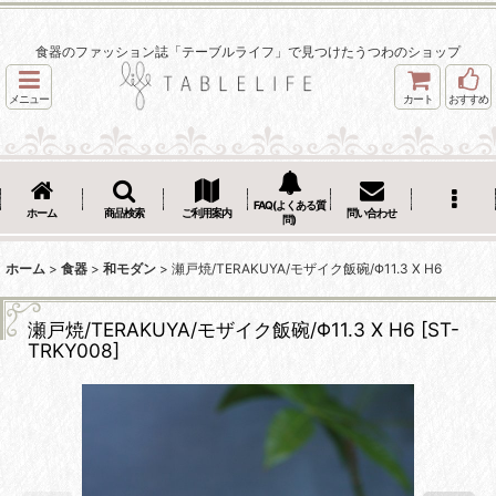
食器のファッション誌「テーブルライフ」で見つけたうつわのショップ
メニュー
カート
おすすめ
FAQ(よくある質
ホーム
商品検索
ご利用案内
問い合わせ
問)
ホーム
>
食器
>
和モダン
>
瀬戸焼/TERAKUYA/モザイク飯碗/Φ11.3 X H6
瀬戸焼/TERAKUYA/モザイク飯碗/Φ11.3 X H6
[
ST-
TRKY008
]