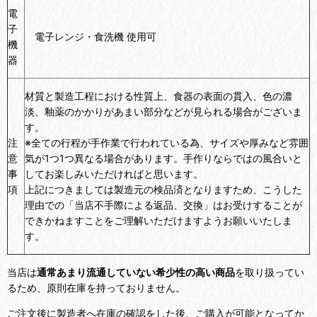
電
子
電子レンジ・食洗機 使用可
機
器
材質と製造工程における性質上、食器の表面の貫入、色の濃
淡、釉薬のかかりがあまい部分などが見られる場合がございま
す。
注
※全ての行程が手作業で行われている為、サイズや厚みなど雰囲
意
気が1つ1つ異なる場合があります。手作りならではの風合いと
事
してお楽しみいただければと思います。
項
上記につきましては製造元の検品済となりますため、こうした
理由での「当店不手際による返品、交換」はお受けすることが
できかねますことをご理解いただけますようお願いいたしま
す。
当店は
通常あまり流通していない希少性の高い商品
を取り扱ってい
るため、原則在庫を持っておりません。
ご注文後に製造者へ在庫の確認をした後、ご購入が可能となってか