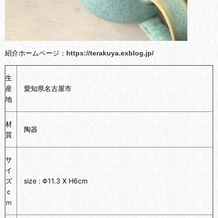
紹介ホームページ：
https://terakuya.exblog.jp/
生
産
愛知県名古屋市
地
材
陶器
質
サ
イ
ズ
size : Φ11.3 X H6cm
ｃ
ｍ