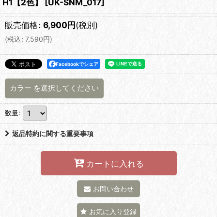
H1【2色】
[
UK-SNM_017
]
販売価格
:
6,900
円
(税別)
(
税込
:
7,590
円
)
Facebookでシェア
カラー
を選択してください
数量
:
返品特約に関する重要事項
カートに入れる
お問い合わせ
お気に入り登録