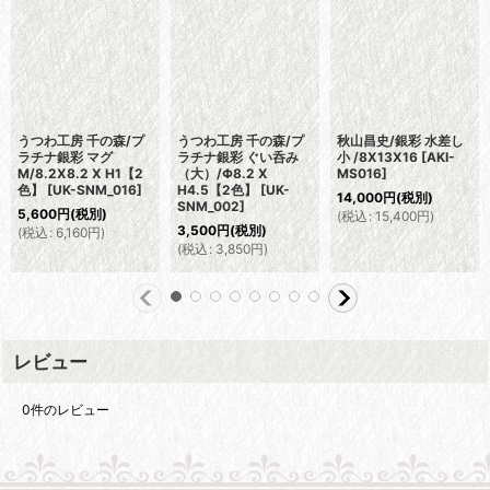
うつわ工房 千の森/プ
うつわ工房 千の森/プ
秋山昌史/銀彩 水差し
ラチナ銀彩 マグ
ラチナ銀彩 ぐい呑み
小 /8X13X16
[
AKI-
M/8.2X8.2 X H1【2
（大）/Φ8.2 X
MS016
]
色】
[
UK-SNM_016
]
H4.5【2色】
[
UK-
14,000
円
(税別)
SNM_002
]
5,600
円
(税別)
(
税込
:
15,400
円
)
3,500
円
(税別)
(
税込
:
6,160
円
)
(
税込
:
3,850
円
)
レビュー
0
件のレビュー