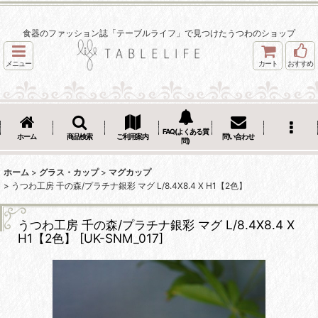
食器のファッション誌「テーブルライフ」で見つけたうつわのショップ
メニュー
カート
おすすめ
FAQ(よくある質
ホーム
商品検索
ご利用案内
問い合わせ
問)
ホーム
>
グラス・カップ
>
マグカップ
>
うつわ工房 千の森/プラチナ銀彩 マグ L/8.4X8.4 X H1【2色】
うつわ工房 千の森/プラチナ銀彩 マグ L/8.4X8.4 X
H1【2色】
[
UK-SNM_017
]