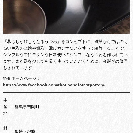
「暮らしが嬉しくなるうつわ」をコンセプトに、
磁器ならではの明
るい色彩の上絵や銀彩・飛びカンナなどを使って装飾することで、
シンプルな中にモダンな
日常使いのシンプルなうつわを作られてい
ます。
また器を少しでも長く使っていただくために、金継ぎの修理
もされています。
紹介ホームページ：
https://www.facebook.com/thousandforestpottery/
生
産
群馬県吉岡町
地
材
陶器／銀彩