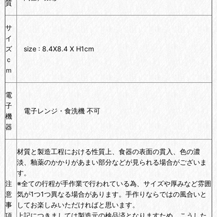
質
サ
イ
ズ
size : 8.4X8.4 X H1cm
ｃ
ｍ
電
子
電子レンジ・食洗機 不可
機
器
材質と製造工程における性質上、食器の表面の貫入、色の濃
淡、釉薬のかかりがあまい部分などが見られる場合がございま
す。
注
※全ての行程が手作業で行われている為、サイズや厚みなど雰囲
意
気が1つ1つ異なる場合があります。手作りならではの風合いと
事
してお楽しみいただければと思います。
項
上記につきましては製造元の検品済となりますため、こうした